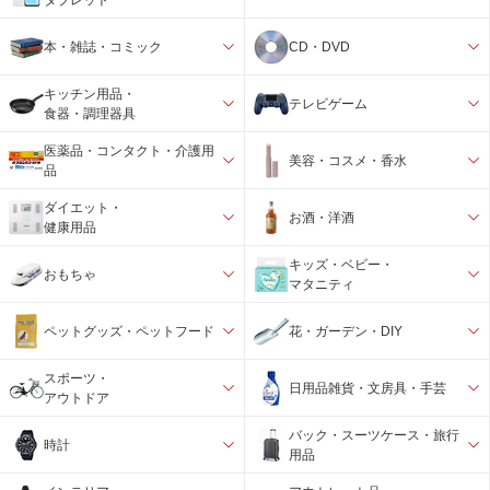
本・雑誌・コミック
CD・DVD
キッチン用品・
テレビゲーム
食器・調理器具
医薬品・コンタクト・介護用
美容・コスメ・香水
品
ダイエット・
お酒・洋酒
健康用品
キッズ・ベビー・
おもちゃ
マタニティ
ペットグッズ・ペットフード
花・ガーデン・DIY
スポーツ・
日用品雑貨・文房具・手芸
アウトドア
バック・スーツケース・旅行
時計
用品