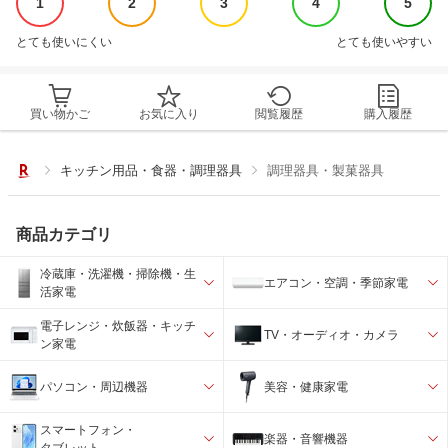
1
2
3
4
5
とても使いにくい
とても使いやすい
買い物かご
お気に入り
閲覧履歴
購入履歴
キッチン用品・食器・調理器具
調理器具・製菓器具
商品カテゴリ
冷蔵庫・洗濯機・掃除機・生
エアコン・空調・季節家電
活家電
電子レンジ・炊飯器・キッチ
TV・オーディオ・カメラ
ン家電
パソコン・周辺機器
美容・健康家電
スマートフォン・
楽器・音響機器
タブレット