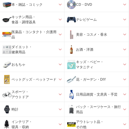
本・雑誌・コミック
CD・DVD
キッチン用品・
テレビゲーム
食器・調理器具
医薬品・コンタクト・介護用
美容・コスメ・香水
品
ダイエット・
お酒・洋酒
健康用品
キッズ・ベビー・
おもちゃ
マタニティ
ペットグッズ・ペットフード
花・ガーデン・DIY
スポーツ・
日用品雑貨・文房具・手芸
アウトドア
バック・スーツケース・旅行
時計
用品
インテリア・
アウトレット品・
寝具・収納
その他