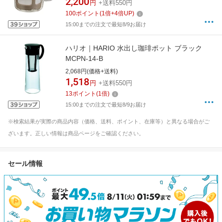
2,200
円
+送料550円
100
ポイント
(
1
倍+
4
倍UP)
15:00までの注文で最短8/9お届け
ハリオ｜HARIO 水出し珈琲ポット ブラック
MCPN-14-B
2,068円(価格+送料)
1,518
円
+送料550円
13
ポイント
(
1
倍)
15:00までの注文で最短8/9お届け
※検索結果が実際の商品内容（価格、送料、ポイント、在庫等）と異なる場合がご
ざいます。正しい情報は商品ページをご確認ください。
セール情報