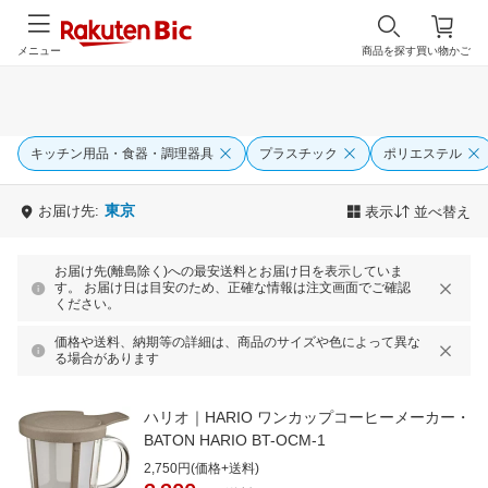
メニュー
商品を探す
買い物かご
キッチン用品・食器・調理器具
プラスチック
ポリエステル
東京
お届け先:
表示
並べ替え
お届け先(離島除く)への最安送料とお届け日を表示していま
す。 お届け日は目安のため、正確な情報は注文画面でご確認
ください。
価格や送料、納期等の詳細は、商品のサイズや色によって異な
る場合があります
ハリオ｜HARIO ワンカップコーヒーメーカー・
BATON HARIO BT-OCM-1
2,750円(価格+送料)