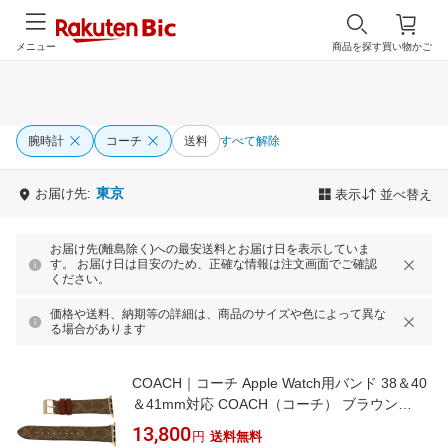
メニュー
商品を探す
買い物かご
腕時計
コーチ
送料
すべて解除
東京
お届け先:
表示
並べ替え
お届け先(離島除く)への最安送料とお届け日を表示していま
す。 お届け日は目安のため、正確な情報は注文画面でご確認
ください。
価格や送料、納期等の詳細は、商品のサイズや色によって異な
る場合があります
COACH｜コーチ Apple Watch用バンド 38＆40
＆41mm対応 COACH（コーチ） ブラウン
14700070
13,800
円
送料無料