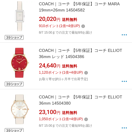
COACH｜コーチ 【5年保証】コーチ MARA
19mm×26mm 14504582
20,020
円
送料無料
910
ポイント
(
1
倍+
4
倍UP)
8/7 15:00までの注文で最短8/9お届け
COACH｜コーチ 【5年保証】コーチ ELLIOT
36mm レッド 14504386
24,640
円
送料無料
1,120
ポイント
(
1
倍+
4
倍UP)
お取り寄せ[約1ヶ月半で出荷予定]
COACH｜コーチ 【5年保証】コーチ ELLIOT
36mm 14504380
23,100
円
送料無料
1,050
ポイント
(
1
倍+
4
倍UP)
8/7 15:00までの注文で最短8/9お届け