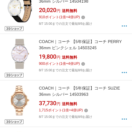
36mm シルバー 14504198
20,020
円
送料無料
910
ポイント
(
1
倍+
4
倍UP)
8/7 15:00までの注文で最短8/9お届け
COACH｜コーチ 【5年保証】コーチ PERRY
36mm ピンクシェル 14503245
19,800
円
送料無料
900
ポイント
(
1
倍+
4
倍UP)
8/7 15:00までの注文で最短8/9お届け
COACH｜コーチ 【5年保証】コーチ SUZIE
36mm シルバー 14503963
37,730
円
送料無料
1,715
ポイント
(
1
倍+
4
倍UP)
8/7 15:00までの注文で最短8/9お届け