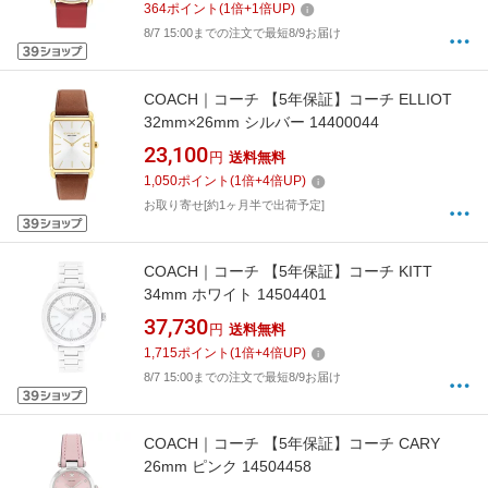
364
ポイント
(
1
倍+
1
倍UP)
8/7 15:00までの注文で最短8/9お届け
COACH｜コーチ 【5年保証】コーチ ELLIOT
32mm×26mm シルバー 14400044
23,100
円
送料無料
1,050
ポイント
(
1
倍+
4
倍UP)
お取り寄せ[約1ヶ月半で出荷予定]
COACH｜コーチ 【5年保証】コーチ KITT
34mm ホワイト 14504401
37,730
円
送料無料
1,715
ポイント
(
1
倍+
4
倍UP)
8/7 15:00までの注文で最短8/9お届け
COACH｜コーチ 【5年保証】コーチ CARY
26mm ピンク 14504458