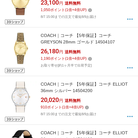
23,100
円
送料無料
1,050
ポイント
(
1
倍+
4
倍UP)
8/7 15:00までの注文で最短8/9お届け
COACH｜コーチ 【5年保証】コーチ
GREYSON 28mm ゴールド 14504107
26,180
円
送料無料
1,190
ポイント
(
1
倍+
4
倍UP)
お取り寄せ[約1ヶ月半で出荷予定]
COACH｜コーチ 【5年保証】コーチ ELLIOT
36mm シルバー 14504200
20,020
円
送料無料
910
ポイント
(
1
倍+
4
倍UP)
8/7 15:00までの注文で最短8/9お届け
COACH｜コーチ 【5年保証】コーチ ELLIOT