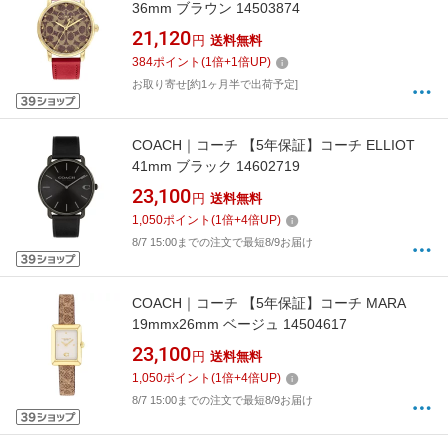
36mm ブラウン 14503874
21,120
円
送料無料
384
ポイント
(
1
倍+
1
倍UP)
お取り寄せ[約1ヶ月半で出荷予定]
COACH｜コーチ 【5年保証】コーチ ELLIOT
41mm ブラック 14602719
23,100
円
送料無料
1,050
ポイント
(
1
倍+
4
倍UP)
8/7 15:00までの注文で最短8/9お届け
COACH｜コーチ 【5年保証】コーチ MARA
19mmx26mm ベージュ 14504617
23,100
円
送料無料
1,050
ポイント
(
1
倍+
4
倍UP)
8/7 15:00までの注文で最短8/9お届け