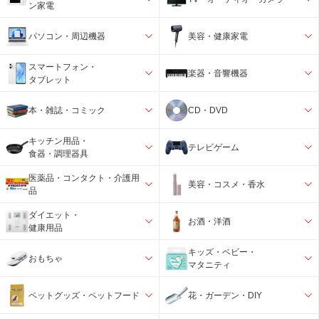
ン家電
パソコン・周辺機器
美容・健康家電
スマートフォン・
楽器・音響機器
タブレット
本・雑誌・コミック
CD・DVD
キッチン用品・
テレビゲーム
食器・調理器具
医薬品・コンタクト・介護用
美容・コスメ・香水
品
ダイエット・
お酒・洋酒
健康用品
キッズ・ベビー・
おもちゃ
マタニティ
ペットグッズ・ペットフード
花・ガーデン・DIY