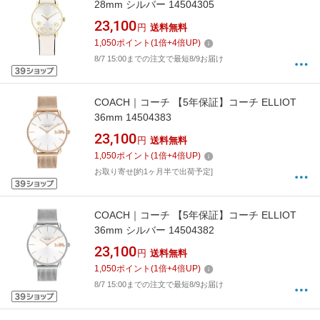
28mm シルバー 14504305
23,100
円
送料無料
1,050
ポイント
(
1
倍+
4
倍UP)
8/7 15:00までの注文で最短8/9お届け
COACH｜コーチ 【5年保証】コーチ ELLIOT
36mm 14504383
23,100
円
送料無料
1,050
ポイント
(
1
倍+
4
倍UP)
お取り寄せ[約1ヶ月半で出荷予定]
COACH｜コーチ 【5年保証】コーチ ELLIOT
36mm シルバー 14504382
23,100
円
送料無料
1,050
ポイント
(
1
倍+
4
倍UP)
8/7 15:00までの注文で最短8/9お届け