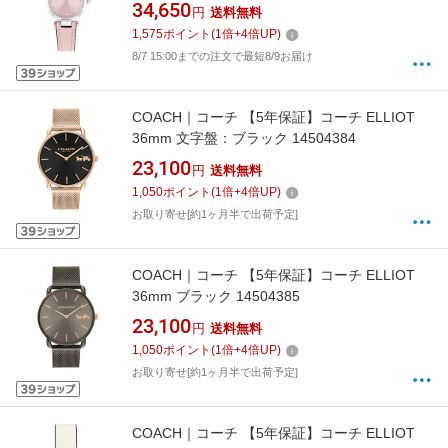
34,650
円
送料無料
1,575
ポイント
(
1
倍+
4
倍UP)
8/7 15:00までの注文で最短8/9お届け
COACH｜コーチ 【5年保証】コーチ ELLIOT
36mm 文字盤：ブラック 14504384
23,100
円
送料無料
1,050
ポイント
(
1
倍+
4
倍UP)
お取り寄せ[約1ヶ月半で出荷予定]
COACH｜コーチ 【5年保証】コーチ ELLIOT
36mm ブラック 14504385
23,100
円
送料無料
1,050
ポイント
(
1
倍+
4
倍UP)
お取り寄せ[約1ヶ月半で出荷予定]
COACH｜コーチ 【5年保証】コーチ ELLIOT