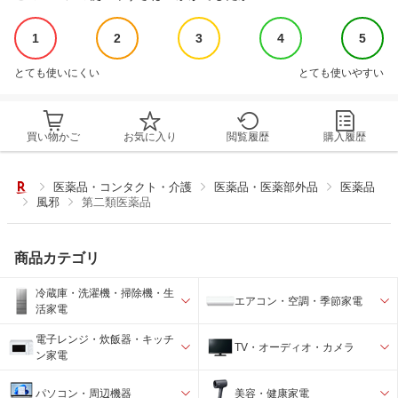
1
2
3
4
5
とても使いにくい
とても使いやすい
買い物かご
お気に入り
閲覧履歴
購入履歴
医薬品・コンタクト・介護
医薬品・医薬部外品
医薬品
風邪
第二類医薬品
商品カテゴリ
冷蔵庫・洗濯機・掃除機・生
エアコン・空調・季節家電
活家電
電子レンジ・炊飯器・キッチ
TV・オーディオ・カメラ
ン家電
パソコン・周辺機器
美容・健康家電