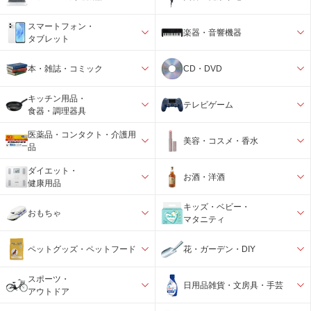
スマートフォン・
楽器・音響機器
タブレット
本・雑誌・コミック
CD・DVD
キッチン用品・
テレビゲーム
食器・調理器具
医薬品・コンタクト・介護用
美容・コスメ・香水
品
ダイエット・
お酒・洋酒
健康用品
キッズ・ベビー・
おもちゃ
マタニティ
ペットグッズ・ペットフード
花・ガーデン・DIY
スポーツ・
日用品雑貨・文房具・手芸
アウトドア