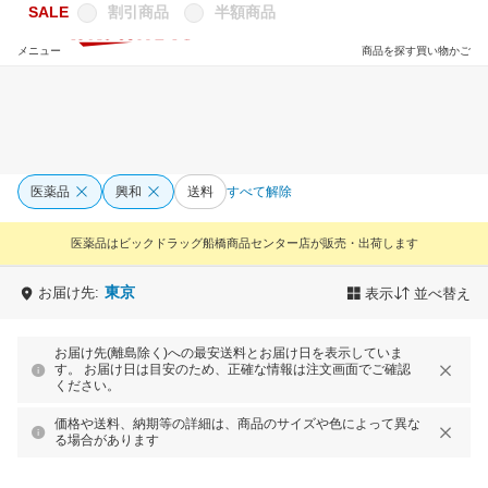
SALE
割引商品
半額商品
メニュー
商品を探す
買い物かご
医薬品
興和
送料
すべて解除
医薬品はビックドラッグ船橋商品センター店が販売・出荷します
東京
お届け先:
表示
並べ替え
お届け先(離島除く)への最安送料とお届け日を表示していま
す。 お届け日は目安のため、正確な情報は注文画面でご確認
ください。
価格や送料、納期等の詳細は、商品のサイズや色によって異な
る場合があります