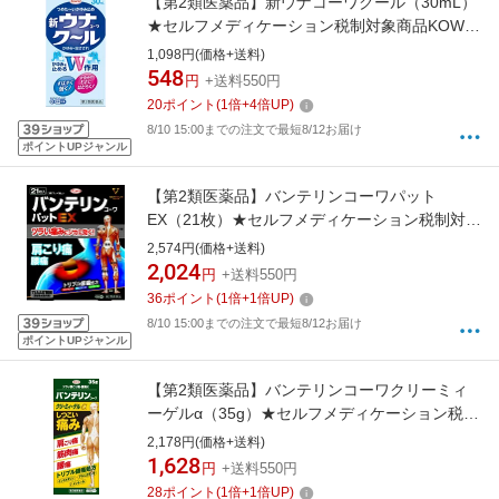
【第2類医薬品】新ウナコーワクール（30mL）
★セルフメディケーション税制対象商品KOWA
｜興和
1,098円(価格+送料)
548
円
+送料550円
20
ポイント
(
1
倍+
4
倍UP)
8/10 15:00までの注文で最短8/12お届け
ポイントUPジャンル
【第2類医薬品】バンテリンコーワパット
EX（21枚）★セルフメディケーション税制対象
商品【wtmedi】KOWA｜興和
2,574円(価格+送料)
2,024
円
+送料550円
36
ポイント
(
1
倍+
1
倍UP)
8/10 15:00までの注文で最短8/12お届け
ポイントUPジャンル
【第2類医薬品】バンテリンコーワクリーミィ
ーゲルα（35g）★セルフメディケーション税制
対象商品KOWA｜興和
2,178円(価格+送料)
1,628
円
+送料550円
28
ポイント
(
1
倍+
1
倍UP)