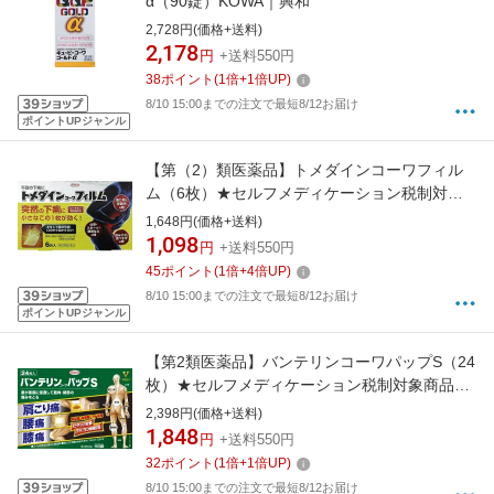
α（90錠）KOWA｜興和
2,728円(価格+送料)
2,178
円
+送料550円
38
ポイント
(
1
倍+
1
倍UP)
8/10 15:00までの注文で最短8/12お届け
ポイントUPジャンル
【第（2）類医薬品】トメダインコーワフィル
ム（6枚）★セルフメディケーション税制対象
商品KOWA｜興和
1,648円(価格+送料)
1,098
円
+送料550円
45
ポイント
(
1
倍+
4
倍UP)
8/10 15:00までの注文で最短8/12お届け
ポイントUPジャンル
【第2類医薬品】バンテリンコーワパップS（24
枚）★セルフメディケーション税制対象商品
KOWA｜興和
2,398円(価格+送料)
1,848
円
+送料550円
32
ポイント
(
1
倍+
1
倍UP)
8/10 15:00までの注文で最短8/12お届け