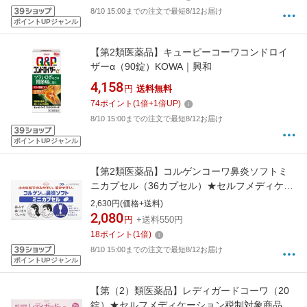
8/10 15:00までの注文で最短8/12お届け
ポイントUPジャンル
【第2類医薬品】キューピーコーワコンドロイ
ザーα（90錠）KOWA｜興和
4,158
円
送料無料
74
ポイント
(
1
倍+
1
倍UP)
8/10 15:00までの注文で最短8/12お届け
ポイントUPジャンル
【第2類医薬品】コルゲンコーワ鼻炎ソフトミ
ニカプセル（36カプセル）★セルフメディケー
ション税制対象商品KOWA｜興和
2,630円(価格+送料)
2,080
円
+送料550円
18
ポイント
(
1
倍)
8/10 15:00までの注文で最短8/12お届け
ポイントUPジャンル
【第（2）類医薬品】レディガードコーワ（20
錠）★セルフメディケーション税制対象商品