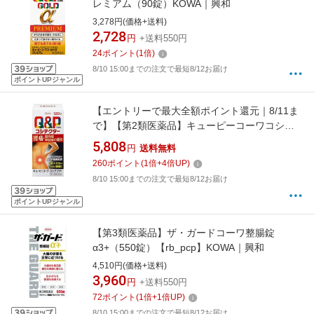
レミアム（90錠）KOWA｜興和
3,278円(価格+送料)
2,728
円
+送料550円
24
ポイント
(
1
倍)
8/10 15:00までの注文で最短8/12お届け
ポイントUPジャンル
【エントリーで最大全額ポイント還元｜8/11ま
で】【第2類医薬品】キューピーコーワコシテ
クター（120錠） KOWA｜興和
5,808
円
送料無料
260
ポイント
(
1
倍+
4
倍UP)
8/10 15:00までの注文で最短8/12お届け
ポイントUPジャンル
【第3類医薬品】ザ・ガードコーワ整腸錠
α3+（550錠）【rb_pcp】KOWA｜興和
4,510円(価格+送料)
3,960
円
+送料550円
72
ポイント
(
1
倍+
1
倍UP)
8/10 15:00までの注文で最短8/12お届け