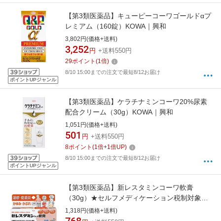
【第3類医薬品】キューピーコーワゴールドαプ
レミアム（160錠）KOWA｜興和
3,802円(価格+送料)
3,252
円
+送料550円
29
ポイント
(
1
倍)
8/10 15:00までの注文で最短8/12お届け
ポイントUPジャンル
【第3類医薬品】ケラチナミンコーワ20%尿素
配合クリーム（30g）KOWA｜興和
1,051円(価格+送料)
501
円
+送料550円
8
ポイント
(
1
倍+
1
倍UP)
8/10 15:00までの注文で最短8/12お届け
ポイントUPジャンル
【第3類医薬品】新レスタミンコーワ軟膏
（30g）★セルフメディケーション税制対象商
品KOWA｜興和
1,318円(価格+送料)