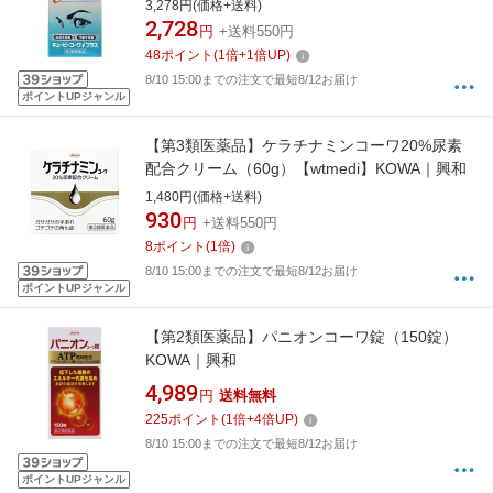
【wtmedi】KOWA｜興和
3,278円(価格+送料)
2,728
円
+送料550円
48
ポイント
(
1
倍+
1
倍UP)
8/10 15:00までの注文で最短8/12お届け
ポイントUPジャンル
【第3類医薬品】ケラチナミンコーワ20%尿素
配合クリーム（60g）【wtmedi】KOWA｜興和
1,480円(価格+送料)
930
円
+送料550円
8
ポイント
(
1
倍)
8/10 15:00までの注文で最短8/12お届け
ポイントUPジャンル
【第2類医薬品】パニオンコーワ錠（150錠）
KOWA｜興和
4,989
円
送料無料
225
ポイント
(
1
倍+
4
倍UP)
8/10 15:00までの注文で最短8/12お届け
ポイントUPジャンル