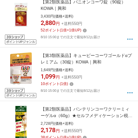
【第2類医薬品】パニオンコーワ錠（90錠）
KOWA｜興和
3,430円(価格+送料)
2,880
円
+送料550円
52
ポイント
(
1
倍+
1
倍UP)
8/10 15:00までの注文で最短8/12お届け
ポイントUPジャンル
【第3類医薬品】キューピーコーワゴールドαプ
レミアム（30錠）KOWA｜興和
1,649円(価格+送料)
1,099
円
+送料550円
10
ポイント
(
1
倍)
8/10 15:00までの注文で最短8/12お届け
ポイントUPジャンル
【第2類医薬品】バンテリンコーワクリーミィ
ーゲルα（60g）★セルフメディケーション税制
対象商品KOWA｜興和
2,728円(価格+送料)
2,178
円
+送料550円
38
ポイント
(
1
倍+
1
倍UP)