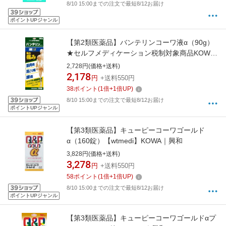
8/10 15:00までの注文で最短8/12お届け
ポイントUPジャンル
【第2類医薬品】バンテリンコーワ液α（90g）
★セルフメディケーション税制対象商品KOWA
｜興和
2,728円(価格+送料)
2,178
円
+送料550円
38
ポイント
(
1
倍+
1
倍UP)
8/10 15:00までの注文で最短8/12お届け
ポイントUPジャンル
【第3類医薬品】キューピーコーワゴールド
α（160錠）【wtmedi】KOWA｜興和
3,828円(価格+送料)
3,278
円
+送料550円
58
ポイント
(
1
倍+
1
倍UP)
8/10 15:00までの注文で最短8/12お届け
ポイントUPジャンル
【第3類医薬品】キューピーコーワゴールドαプ