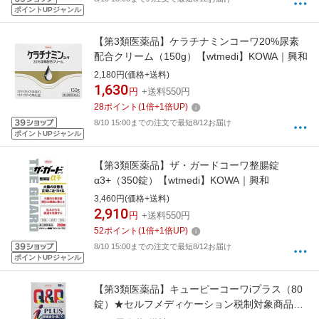
ポイントUPジャンル
【第3類医薬品】ケラチナミンコーワ20%尿素
配合クリーム（150g）【wtmedi】KOWA｜興和
2,180円(価格+送料)
1,630
円
+送料550円
28
ポイント
(
1
倍+
1
倍UP)
8/10 15:00までの注文で最短8/12お届け
ポイントUPジャンル
【第3類医薬品】ザ・ガードコーワ整腸錠
α3+（350錠）【wtmedi】KOWA｜興和
3,460円(価格+送料)
2,910
円
+送料550円
52
ポイント
(
1
倍+
1
倍UP)
8/10 15:00までの注文で最短8/12お届け
ポイントUPジャンル
【第3類医薬品】キューピーコーワiプラス（80
錠）★セルフメディケーション税制対象商品