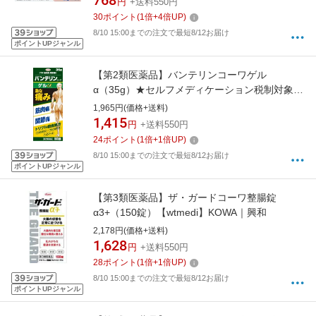
768
円
+送料550円
30
ポイント
(
1
倍+
4
倍UP)
8/10 15:00までの注文で最短8/12お届け
ポイントUPジャンル
【第2類医薬品】バンテリンコーワゲル
α（35g）★セルフメディケーション税制対象商
品KOWA｜興和
1,965円(価格+送料)
1,415
円
+送料550円
24
ポイント
(
1
倍+
1
倍UP)
8/10 15:00までの注文で最短8/12お届け
ポイントUPジャンル
【第3類医薬品】ザ・ガードコーワ整腸錠
α3+（150錠）【wtmedi】KOWA｜興和
2,178円(価格+送料)
1,628
円
+送料550円
28
ポイント
(
1
倍+
1
倍UP)
8/10 15:00までの注文で最短8/12お届け
ポイントUPジャンル