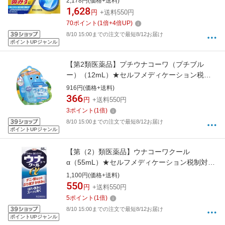
2,178円(価格+送料)
1,628
円
+送料550円
70
ポイント
(
1
倍+
4
倍UP)
8/10 15:00までの注文で最短8/12お届け
ポイントUPジャンル
【第2類医薬品】プチウナコーワ（プチブル
ー）（12mL）★セルフメディケーション税制
対象商品KOWA｜興和
916円(価格+送料)
366
円
+送料550円
3
ポイント
(
1
倍)
8/10 15:00までの注文で最短8/12お届け
ポイントUPジャンル
【第（2）類医薬品】ウナコーワクール
α（55mL）★セルフメディケーション税制対象
商品KOWA｜興和
1,100円(価格+送料)
550
円
+送料550円
5
ポイント
(
1
倍)
8/10 15:00までの注文で最短8/12お届け
ポイントUPジャンル