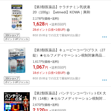
【第3類医薬品】ケラチナミン乳状液
20（100g）【wtmedi】KOWA｜興和
2,178円(価格+送料)
1,628
円
+送料550円
28
ポイント
(
1
倍+
1
倍UP)
8/10 15:00までの注文で最短8/12お届け
ポイントUPジャンル
【第3類医薬品】キューピーコーワiプラス（27
錠）★セルフメディケーション税制対象商品
【wtmedi】KOWA｜興和
1,617円(価格+送料)
1,067
円
+送料550円
18
ポイント
(
1
倍+
1
倍UP)
8/10 15:00までの注文で最短8/12お届け
ポイントUPジャンル
【第2類医薬品】バンテリンコーワパットEX 大
判（14枚）★セルフメディケーション税制対象
商品KOWA｜興和
2,670円(価格+送料)
2,120
円
+送料550円