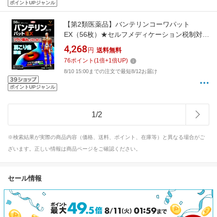
ポイントUPジャンル
【第2類医薬品】バンテリンコーワパット
EX（56枚）★セルフメディケーション税制対象
商品KOWA｜興和
4,268
円
送料無料
76
ポイント
(
1
倍+
1
倍UP)
8/10 15:00までの注文で最短8/12お届け
ポイントUPジャンル
1
/
2
※検索結果が実際の商品内容（価格、送料、ポイント、在庫等）と異なる場合がご
ざいます。正しい情報は商品ページをご確認ください。
セール情報