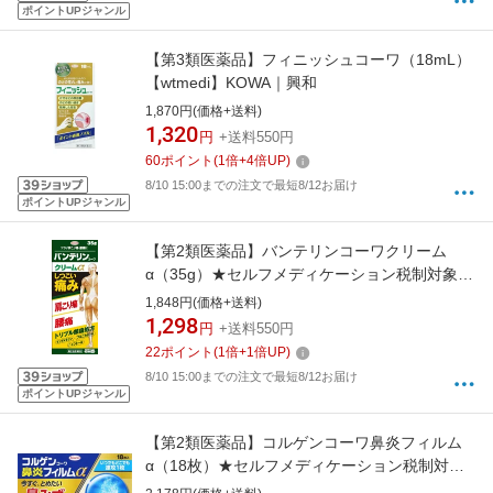
ポイントUPジャンル
【第3類医薬品】フィニッシュコーワ（18mL）
【wtmedi】KOWA｜興和
1,870円(価格+送料)
1,320
円
+送料550円
60
ポイント
(
1
倍+
4
倍UP)
8/10 15:00までの注文で最短8/12お届け
ポイントUPジャンル
【第2類医薬品】バンテリンコーワクリーム
α（35g）★セルフメディケーション税制対象商
品KOWA｜興和
1,848円(価格+送料)
1,298
円
+送料550円
22
ポイント
(
1
倍+
1
倍UP)
8/10 15:00までの注文で最短8/12お届け
ポイントUPジャンル
【第2類医薬品】コルゲンコーワ鼻炎フィルム
α（18枚）★セルフメディケーション税制対象
商品KOWA｜興和