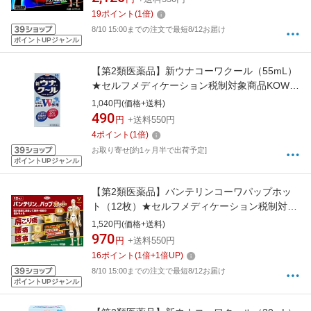
19
ポイント
(
1
倍)
8/10 15:00までの注文で最短8/12お届け
ポイントUPジャンル
【第2類医薬品】新ウナコーワクール（55mL）
★セルフメディケーション税制対象商品KOWA
｜興和
1,040円(価格+送料)
490
円
+送料550円
4
ポイント
(
1
倍)
お取り寄せ[約1ヶ月半で出荷予定]
ポイントUPジャンル
【第2類医薬品】バンテリンコーワパップホッ
ト（12枚）★セルフメディケーション税制対象
商品KOWA｜興和
1,520円(価格+送料)
970
円
+送料550円
16
ポイント
(
1
倍+
1
倍UP)
8/10 15:00までの注文で最短8/12お届け
ポイントUPジャンル