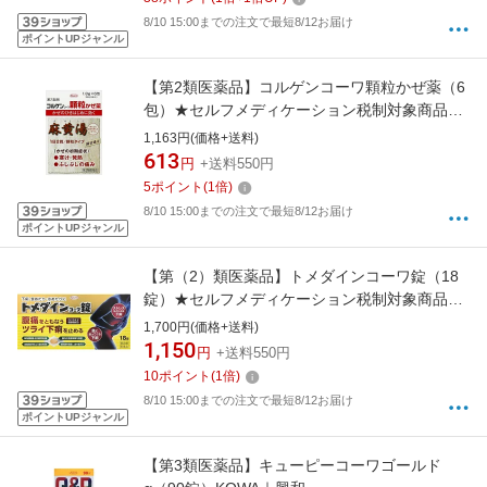
8/10 15:00までの注文で最短8/12お届け
ポイントUPジャンル
【第2類医薬品】コルゲンコーワ顆粒かぜ薬（6
包）★セルフメディケーション税制対象商品
KOWA｜興和
1,163円(価格+送料)
613
円
+送料550円
5
ポイント
(
1
倍)
8/10 15:00までの注文で最短8/12お届け
ポイントUPジャンル
【第（2）類医薬品】トメダインコーワ錠（18
錠）★セルフメディケーション税制対象商品
【rb_pcp】KOWA｜興和
1,700円(価格+送料)
1,150
円
+送料550円
10
ポイント
(
1
倍)
8/10 15:00までの注文で最短8/12お届け
ポイントUPジャンル
【第3類医薬品】キューピーコーワゴールド