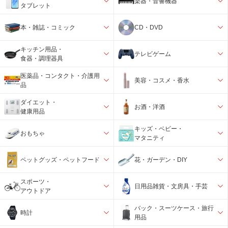
楽器・音響機器
タブレット
本・雑誌・コミック
CD・DVD
キッチン用品・
テレビゲーム
食器・調理器具
医薬品・コンタクト・介護用
美容・コスメ・香水
品
ダイエット・
お酒・洋酒
健康用品
キッズ・ベビー・
おもちゃ
マタニティ
ペットグッズ・ペットフード
花・ガーデン・DIY
スポーツ・
日用品雑貨・文房具・手芸
アウトドア
バック・スーツケース・旅行
時計
用品