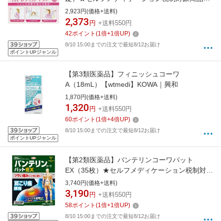
KOWA｜興和
2,923円(価格+送料)
2,373
円
+送料550円
42
ポイント
(
1
倍+
1
倍UP)
8/10 15:00までの注文で最短8/12お届け
ポイントUPジャンル
【第3類医薬品】フィニッシュコーワ
A（18mL）【wtmedi】KOWA｜興和
1,870円(価格+送料)
1,320
円
+送料550円
60
ポイント
(
1
倍+
4
倍UP)
8/10 15:00までの注文で最短8/12お届け
ポイントUPジャンル
【第2類医薬品】バンテリンコーワパット
EX（35枚）★セルフメディケーション税制対象
商品KOWA｜興和
3,740円(価格+送料)
3,190
円
+送料550円
58
ポイント
(
1
倍+
1
倍UP)
8/10 15:00までの注文で最短8/12お届け