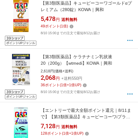
【第3類医薬品】キューピーコーワゴールドαプ
レミアム（280錠）KOWA｜興和
5,478
円
送料無料
49
ポイント
(
1
倍)
8/10 15:00までの注文で最短8/12お届け
ポイントUPジャンル
【第3類医薬品】ケラチナミン乳状液
20（200g）【wtmedi】KOWA｜興和
2,618円(価格+送料)
2,068
円
+送料550円
36
ポイント
(
1
倍+
1
倍UP)
8/10 15:00までの注文で最短8/12お届け
ポイントUPジャンル
【エントリーで最大全額ポイント還元｜8/11ま
で】【第3類医薬品】キューピーコーワiプラス
（270錠）★セルフメディケーション税制対象
7,128
円
送料無料
商品【wtmedi】 KOWA｜興和
128
ポイント
(
1
倍+
1
倍UP)