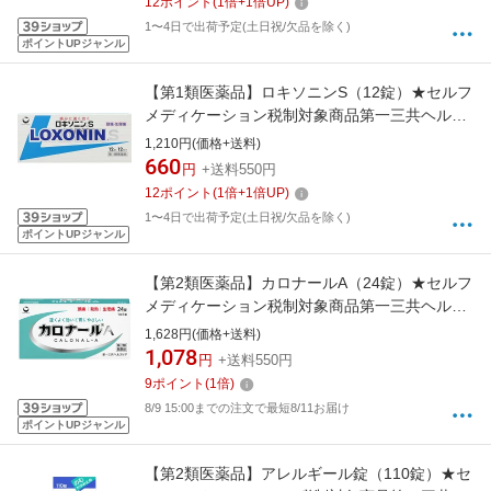
12
ポイント
(
1
倍+
1
倍UP)
1〜4日で出荷予定(土日祝/欠品を除く)
ポイントUPジャンル
【第1類医薬品】ロキソニンS（12錠）★セルフ
メディケーション税制対象商品第一三共ヘルス
ケア｜DAIICHI SANKYO HEALTHCARE
1,210円(価格+送料)
660
円
+送料550円
12
ポイント
(
1
倍+
1
倍UP)
1〜4日で出荷予定(土日祝/欠品を除く)
ポイントUPジャンル
【第2類医薬品】カロナールA（24錠）★セルフ
メディケーション税制対象商品第一三共ヘルス
ケア｜DAIICHI SANKYO HEALTHCARE
1,628円(価格+送料)
1,078
円
+送料550円
9
ポイント
(
1
倍)
8/9 15:00までの注文で最短8/11お届け
ポイントUPジャンル
【第2類医薬品】アレルギール錠（110錠）★セ