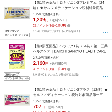
【第1類医薬品】ロキソニンSプレミアム（24
錠）★セルフメディケーション税制対象商品第
一三共ヘルスケア｜DAIICHI SANKYO
1,759円(価格+送料)
HEALTHCARE
1,209
円
+送料550円
22
ポイント
(
1
倍+
1
倍UP)
1〜4日で出荷予定(土日祝/欠品を除く)
ポイントUPジャンル
【第3類医薬品】ペラックT錠（54錠）第一三共
ヘルスケア｜DAIICHI SANKYO HEALTHCARE
2,710円(価格+送料)
2,160
円
+送料550円
38
ポイント
(
1
倍+
1
倍UP)
8/9 15:00までの注文で最短8/11お届け
ポイントUPジャンル
【第1類医薬品】ロキソニンSプラス（12錠）★
セルフメディケーション税制対象商品第一三共
ヘルスケア｜DAIICHI SANKYO HEALTHCARE
1,257円(価格+送料)
707
円
+送料550円