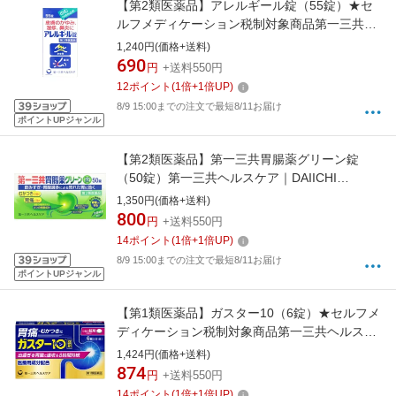
【第2類医薬品】アレルギール錠（55錠）★セ
ルフメディケーション税制対象商品第一三共ヘ
ルスケア｜DAIICHI SANKYO HEALTHCARE
1,240円(価格+送料)
690
円
+送料550円
12
ポイント
(
1
倍+
1
倍UP)
8/9 15:00までの注文で最短8/11お届け
ポイントUPジャンル
【第2類医薬品】第一三共胃腸薬グリーン錠
（50錠）第一三共ヘルスケア｜DAIICHI
SANKYO HEALTHCARE
1,350円(価格+送料)
800
円
+送料550円
14
ポイント
(
1
倍+
1
倍UP)
8/9 15:00までの注文で最短8/11お届け
ポイントUPジャンル
【第1類医薬品】ガスター10（6錠）★セルフメ
ディケーション税制対象商品第一三共ヘルスケ
ア｜DAIICHI SANKYO HEALTHCARE
1,424円(価格+送料)
874
円
+送料550円
14
ポイント
(
1
倍+
1
倍UP)