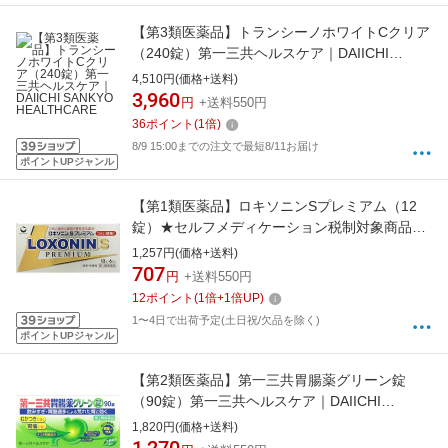
【第3類医薬品】トランシーノホワイトCクリア
（240錠）第一三共ヘルスケア｜DAIICHI
SANKYO HEALTHCARE
4,510円(価格+送料)
3,960
円
+送料550円
36
ポイント
(
1
倍)
8/9 15:00までの注文で最短8/11お届け
ポイントUPジャンル
【第1類医薬品】ロキソニンSプレミアム（12
錠）★セルフメディケーション税制対象商品第
一三共ヘルスケア｜DAIICHI SANKYO
1,257円(価格+送料)
HEALTHCARE
707
円
+送料550円
12
ポイント
(
1
倍+
1
倍UP)
1〜4日で出荷予定(土日祝/欠品を除く)
ポイントUPジャンル
【第2類医薬品】第一三共胃腸薬グリーン錠
（90錠）第一三共ヘルスケア｜DAIICHI
SANKYO HEALTHCARE
1,820円(価格+送料)