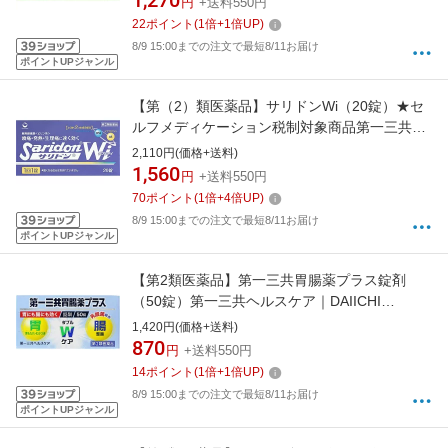
1,270
円
+送料550円
22
ポイント
(
1
倍+
1
倍UP)
8/9 15:00までの注文で最短8/11お届け
ポイントUPジャンル
【第（2）類医薬品】サリドンWi（20錠）★セ
ルフメディケーション税制対象商品第一三共ヘ
ルスケア｜DAIICHI SANKYO HEALTHCARE
2,110円(価格+送料)
1,560
円
+送料550円
70
ポイント
(
1
倍+
4
倍UP)
8/9 15:00までの注文で最短8/11お届け
ポイントUPジャンル
【第2類医薬品】第一三共胃腸薬プラス錠剤
（50錠）第一三共ヘルスケア｜DAIICHI
SANKYO HEALTHCARE
1,420円(価格+送料)
870
円
+送料550円
14
ポイント
(
1
倍+
1
倍UP)
8/9 15:00までの注文で最短8/11お届け
ポイントUPジャンル