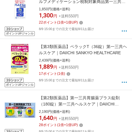
ルフメディケーション税制対象商品第一三共ヘ
ルスケア｜DAIICHI SANKYO HEALTHCARE
1,850円(価格+送料)
1,300
円
+送料550円
22
ポイント
(
1
倍+
1
倍UP)
8/9 15:00までの注文で最短8/11お届け
ポイントUPジャンル
【第3類医薬品】ペラックT（36錠）第一三共ヘ
ルスケア｜DAIICHI SANKYO HEALTHCARE
2,439円(価格+送料)
1,889
円
+送料550円
17
ポイント
(
1
倍)
8/9 15:00までの注文で最短8/11お届け
ポイントUPジャンル
【第2類医薬品】第一三共胃腸薬プラス錠剤
（180錠）第一三共ヘルスケア｜DAIICHI
SANKYO HEALTHCARE
2,190円(価格+送料)
1,640
円
+送料550円
28
ポイント
(
1
倍+
1
倍UP)
8/9 15:00までの注文で最短8/11お届け