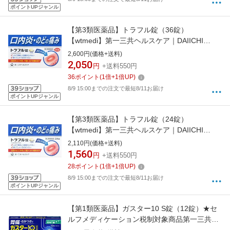
ポイントUPジャンル
【第3類医薬品】トラフル錠（36錠）
【wtmedi】第一三共ヘルスケア｜DAIICHI
SANKYO HEALTHCARE
2,600円(価格+送料)
2,050
円
+送料550円
36
ポイント
(
1
倍+
1
倍UP)
8/9 15:00までの注文で最短8/11お届け
ポイントUPジャンル
【第3類医薬品】トラフル錠（24錠）
【wtmedi】第一三共ヘルスケア｜DAIICHI
SANKYO HEALTHCARE
2,110円(価格+送料)
1,560
円
+送料550円
28
ポイント
(
1
倍+
1
倍UP)
8/9 15:00までの注文で最短8/11お届け
ポイントUPジャンル
【第1類医薬品】ガスター10 S錠（12錠）★セ
ルフメディケーション税制対象商品第一三共ヘ