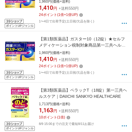
ルスケア｜DAIICHI SANKYO HEALTHCARE
1,960円(価格+送料)
1,410
円
+送料550円
24
ポイント
(
1
倍+
1
倍UP)
1〜4日で出荷予定(土日祝/欠品を除く)
ポイントUPジャンル
【第1類医薬品】ガスター10（12錠）★セルフ
メディケーション税制対象商品第一三共ヘルス
ケア｜DAIICHI SANKYO HEALTHCARE
1,960円(価格+送料)
1,410
円
+送料550円
24
ポイント
(
1
倍+
1
倍UP)
1〜4日で出荷予定(土日祝/欠品を除く)
ポイントUPジャンル
【第3類医薬品】ペラックT（18錠）第一三共ヘ
ルスケア｜DAIICHI SANKYO HEALTHCARE
1,713円(価格+送料)
1,163
円
+送料550円
10
ポイント
(
1
倍)
8/9 15:00までの注文で最短8/11お届け
ポイントUPジャンル