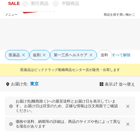
SALE
割引商品
半額商品
メニュー
商品を探す
買い物かご
医薬品
錠剤
第一三共ヘルスケア
送料
すべて解除
医薬品はビックドラッグ船橋商品センター店が販売・出荷します
東京
お届け先:
表示
並べ替え
お届け先(離島除く)への最安送料とお届け日を表示していま
す。 お届け日は目安のため、正確な情報は注文画面でご確認
ください。
価格や送料、納期等の詳細は、商品のサイズや色によって異な
る場合があります