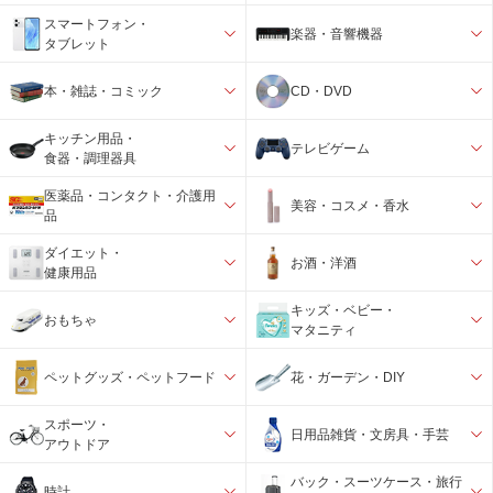
スマートフォン・
楽器・音響機器
タブレット
本・雑誌・コミック
CD・DVD
キッチン用品・
テレビゲーム
食器・調理器具
医薬品・コンタクト・介護用
美容・コスメ・香水
品
ダイエット・
お酒・洋酒
健康用品
キッズ・ベビー・
おもちゃ
マタニティ
ペットグッズ・ペットフード
花・ガーデン・DIY
スポーツ・
日用品雑貨・文房具・手芸
アウトドア
バック・スーツケース・旅行
時計