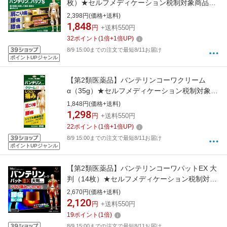
枚）★セルフメディケーション税制対象商品
KOWA｜興和
2,398円(価格+送料)
1,848
円
+送料550円
32
ポイント
(
1
倍+
1
倍UP)
8/9 15:00までの注文で最短8/11お届け
ポイントUPジャンル
【第2類医薬品】バンテリンコーワクリーム
α（35g）★セルフメディケーション税制対象商
品KOWA｜興和
1,848円(価格+送料)
1,298
円
+送料550円
22
ポイント
(
1
倍+
1
倍UP)
8/9 15:00までの注文で最短8/11お届け
ポイントUPジャンル
【第2類医薬品】バンテリンコーワパットEX 大
判（14枚）★セルフメディケーション税制対象
商品KOWA｜興和
2,670円(価格+送料)
2,120
円
+送料550円
19
ポイント
(
1
倍)
8/9 15:00までの注文で最短8/11お届け