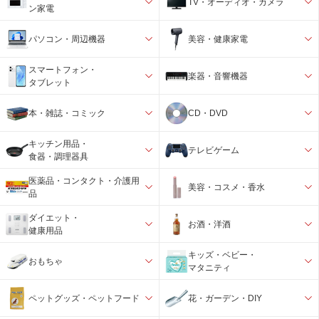
TV・オーディオ・カメラ
ン家電
パソコン・周辺機器
美容・健康家電
スマートフォン・
楽器・音響機器
タブレット
本・雑誌・コミック
CD・DVD
キッチン用品・
テレビゲーム
食器・調理器具
医薬品・コンタクト・介護用
美容・コスメ・香水
品
ダイエット・
お酒・洋酒
健康用品
キッズ・ベビー・
おもちゃ
マタニティ
ペットグッズ・ペットフード
花・ガーデン・DIY