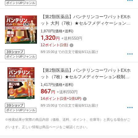
ポイントUPジャンル
【第2類医薬品】バンテリンコーワパットEXホ
ット 大判（7枚）★セルフメディケーション税
制対象商品KOWA｜興和
1,870円(価格+送料)
1,320
円
+送料550円
12
ポイント
(
1
倍)
8/9 15:00までの注文で最短8/11お届け
ポイントUPジャンル
【第2類医薬品】バンテリンコーワパットEXホ
ット（7枚）★セルフメディケーション税制対
象商品KOWA｜興和
1,417円(価格+送料)
867
円
+送料550円
14
ポイント
(
1
倍+
1
倍UP)
8/9 15:00までの注文で最短8/11お届け
ポイントUPジャンル
※検索結果が実際の商品内容（価格、送料、ポイント、在庫等）と異なる場合がご
ざいます。正しい情報は商品ページをご確認ください。