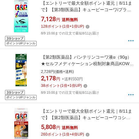
【エントリーで最大全額ポイント還元｜8/11ま
で】【第3類医薬品】キューピーコーワiプラス
（270錠）★セルフメディケーション税制対象
7,128
円
送料無料
商品【wtmedi】 KOWA｜興和
128
ポイント
(
1
倍+
1
倍UP)
8/9 15:00までの注文で最短8/11お届け
ポイントUPジャンル
【第2類医薬品】バンテリンコーワ液α（90g）
★セルフメディケーション税制対象商品KOWA
｜興和
2,728円(価格+送料)
2,178
円
+送料550円
38
ポイント
(
1
倍+
1
倍UP)
8/9 15:00までの注文で最短8/11お届け
ポイントUPジャンル
【エントリーで最大全額ポイント還元｜8/11ま
で】【第2類医薬品】キューピーコーワコシテ
クター（120錠） KOWA｜興和
5,808
円
送料無料
260
ポイント
(
1
倍+
4
倍UP)