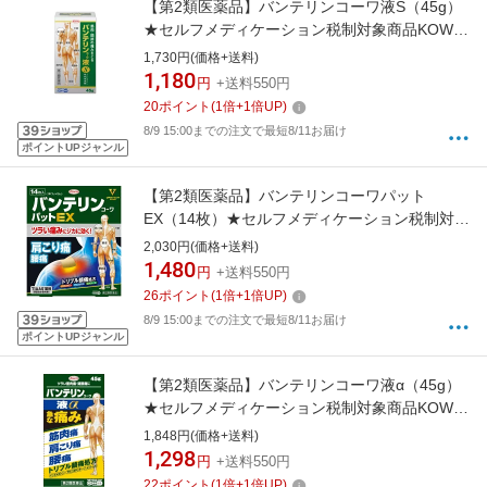
【第2類医薬品】バンテリンコーワ液S（45g）
★セルフメディケーション税制対象商品KOWA
｜興和
1,730円(価格+送料)
1,180
円
+送料550円
20
ポイント
(
1
倍+
1
倍UP)
8/9 15:00までの注文で最短8/11お届け
ポイントUPジャンル
【第2類医薬品】バンテリンコーワパット
EX（14枚）★セルフメディケーション税制対象
商品KOWA｜興和
2,030円(価格+送料)
1,480
円
+送料550円
26
ポイント
(
1
倍+
1
倍UP)
8/9 15:00までの注文で最短8/11お届け
ポイントUPジャンル
【第2類医薬品】バンテリンコーワ液α（45g）
★セルフメディケーション税制対象商品KOWA
｜興和
1,848円(価格+送料)
1,298
円
+送料550円
22
ポイント
(
1
倍+
1
倍UP)