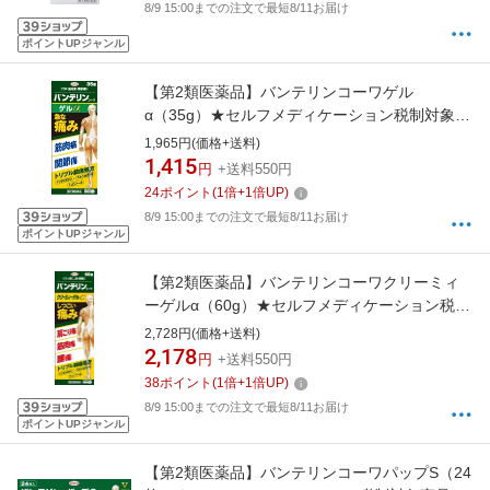
8/9 15:00までの注文で最短8/11お届け
ポイントUPジャンル
【第2類医薬品】バンテリンコーワゲル
α（35g）★セルフメディケーション税制対象商
品KOWA｜興和
1,965円(価格+送料)
1,415
円
+送料550円
24
ポイント
(
1
倍+
1
倍UP)
8/9 15:00までの注文で最短8/11お届け
ポイントUPジャンル
【第2類医薬品】バンテリンコーワクリーミィ
ーゲルα（60g）★セルフメディケーション税制
対象商品KOWA｜興和
2,728円(価格+送料)
2,178
円
+送料550円
38
ポイント
(
1
倍+
1
倍UP)
8/9 15:00までの注文で最短8/11お届け
ポイントUPジャンル
【第2類医薬品】バンテリンコーワパップS（24