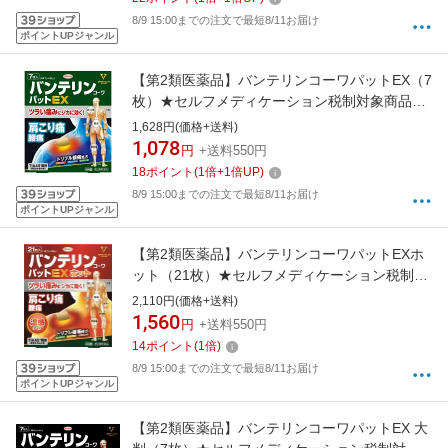
8/9 15:00までの注文で最短8/11お届け
ポイントUPジャンル
【第2類医薬品】バンテリンコーワパットEX（7
枚）★セルフメディケーション税制対象商品
KOWA｜興和
1,628円(価格+送料)
1,078
円
+送料550円
18
ポイント
(
1
倍+
1
倍UP)
8/9 15:00までの注文で最短8/11お届け
ポイントUPジャンル
【第2類医薬品】バンテリンコーワパットEXホ
ット（21枚）★セルフメディケーション税制対
象商品KOWA｜興和
2,110円(価格+送料)
1,560
円
+送料550円
14
ポイント
(
1
倍)
8/9 15:00までの注文で最短8/11お届け
ポイントUPジャンル
【第2類医薬品】バンテリンコーワパットEX 大