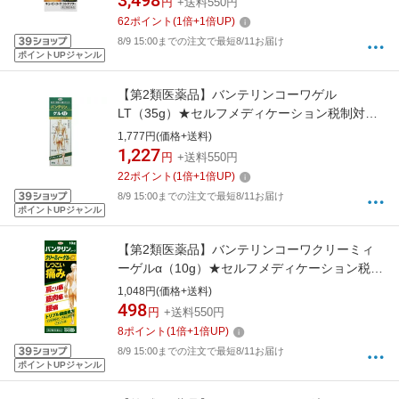
3,498
円
+送料550円
62
ポイント
(
1
倍+
1
倍UP)
8/9 15:00までの注文で最短8/11お届け
ポイントUPジャンル
【第2類医薬品】バンテリンコーワゲル
LT（35g）★セルフメディケーション税制対象
商品KOWA｜興和
1,777円(価格+送料)
1,227
円
+送料550円
22
ポイント
(
1
倍+
1
倍UP)
8/9 15:00までの注文で最短8/11お届け
ポイントUPジャンル
【第2類医薬品】バンテリンコーワクリーミィ
ーゲルα（10g）★セルフメディケーション税制
対象商品KOWA｜興和
1,048円(価格+送料)
498
円
+送料550円
8
ポイント
(
1
倍+
1
倍UP)
8/9 15:00までの注文で最短8/11お届け
ポイントUPジャンル