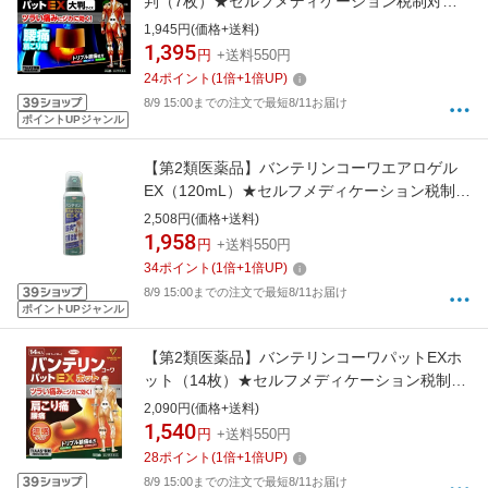
判（7枚）★セルフメディケーション税制対象
商品KOWA｜興和
1,945円(価格+送料)
1,395
円
+送料550円
24
ポイント
(
1
倍+
1
倍UP)
8/9 15:00までの注文で最短8/11お届け
ポイントUPジャンル
【第2類医薬品】バンテリンコーワエアロゲル
EX（120mL）★セルフメディケーション税制対
象商品KOWA｜興和
2,508円(価格+送料)
1,958
円
+送料550円
34
ポイント
(
1
倍+
1
倍UP)
8/9 15:00までの注文で最短8/11お届け
ポイントUPジャンル
【第2類医薬品】バンテリンコーワパットEXホ
ット（14枚）★セルフメディケーション税制対
象商品KOWA｜興和
2,090円(価格+送料)
1,540
円
+送料550円
28
ポイント
(
1
倍+
1
倍UP)
8/9 15:00までの注文で最短8/11お届け