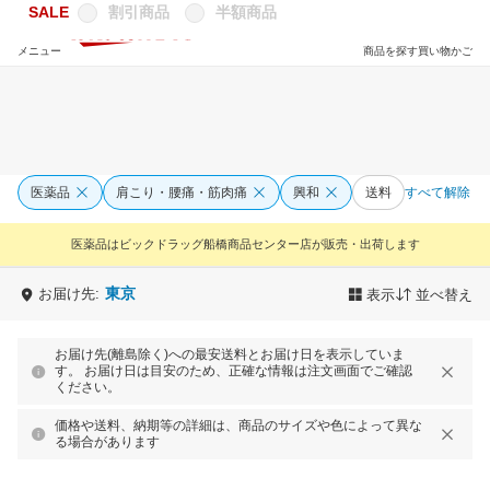
SALE
割引商品
半額商品
メニュー
商品を探す
買い物かご
医薬品
肩こり・腰痛・筋肉痛
興和
送料
すべて解除
医薬品はビックドラッグ船橋商品センター店が販売・出荷します
東京
お届け先:
表示
並べ替え
お届け先(離島除く)への最安送料とお届け日を表示していま
す。 お届け日は目安のため、正確な情報は注文画面でご確認
ください。
価格や送料、納期等の詳細は、商品のサイズや色によって異な
る場合があります