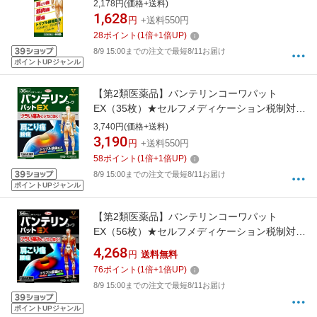
対象商品KOWA｜興和
2,178円(価格+送料)
1,628
円
+送料550円
28
ポイント
(
1
倍+
1
倍UP)
8/9 15:00までの注文で最短8/11お届け
ポイントUPジャンル
【第2類医薬品】バンテリンコーワパット
EX（35枚）★セルフメディケーション税制対象
商品KOWA｜興和
3,740円(価格+送料)
3,190
円
+送料550円
58
ポイント
(
1
倍+
1
倍UP)
8/9 15:00までの注文で最短8/11お届け
ポイントUPジャンル
【第2類医薬品】バンテリンコーワパット
EX（56枚）★セルフメディケーション税制対象
商品KOWA｜興和
4,268
円
送料無料
76
ポイント
(
1
倍+
1
倍UP)
8/9 15:00までの注文で最短8/11お届け
ポイントUPジャンル