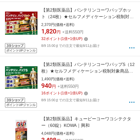
【第2類医薬品】バンテリンコーワパップホッ
ト（24枚）★セルフメディケーション税制対象
商品KOWA｜興和
2,370円(価格+送料)
1,820
円
+送料550円
32
ポイント
(
1
倍+
1
倍UP)
8/9 15:00までの注文で最短8/11お届け
ポイントUPジャンル
【第2類医薬品】バンテリンコーワパップS（12
枚）★セルフメディケーション税制対象商品
KOWA｜興和
1,490円(価格+送料)
940
円
+送料550円
16
ポイント
(
1
倍+
1
倍UP)
8/9 15:00までの注文で最短8/11お届け
ポイントUPジャンル
【第2類医薬品】キューピーコーワコシテクタ
ー（60錠）KOWA｜興和
4,048円(価格+送料)