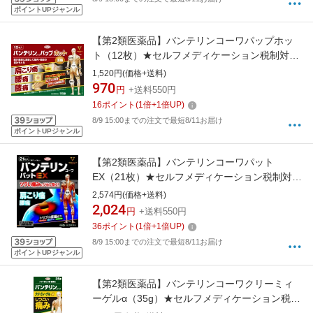
ポイントUPジャンル
【第2類医薬品】バンテリンコーワパップホッ
ト（12枚）★セルフメディケーション税制対象
商品KOWA｜興和
1,520円(価格+送料)
970
円
+送料550円
16
ポイント
(
1
倍+
1
倍UP)
8/9 15:00までの注文で最短8/11お届け
ポイントUPジャンル
【第2類医薬品】バンテリンコーワパット
EX（21枚）★セルフメディケーション税制対象
商品【wtmedi】KOWA｜興和
2,574円(価格+送料)
2,024
円
+送料550円
36
ポイント
(
1
倍+
1
倍UP)
8/9 15:00までの注文で最短8/11お届け
ポイントUPジャンル
【第2類医薬品】バンテリンコーワクリーミィ
ーゲルα（35g）★セルフメディケーション税制