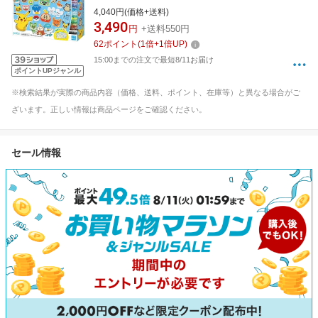
4,040円(価格+送料)
3,490
円
+送料550円
62
ポイント
(
1
倍+
1
倍UP)
15:00までの注文で最短8/11お届け
ポイントUPジャンル
※検索結果が実際の商品内容（価格、送料、ポイント、在庫等）と異なる場合がご
ざいます。正しい情報は商品ページをご確認ください。
セール情報