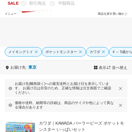
SALE
割引商品
半額商品
メニュー
商品を探す
買い物かご
メイキングトイ
ポケットモンスター
カワダ
4 ～ 5歳か
東京
お届け先:
表示
並べ替え
お届け先(離島除く)への最安送料とお届け日を表示していま
す。 お届け日は目安のため、正確な情報は注文画面でご確認
ください。
価格や送料、納期等の詳細は、商品のサイズや色によって異な
る場合があります
カワダ｜KAWADA パーラービーズ ポケットモ
ンスター いっぱいセット