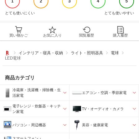
1
2
3
4
5
とても使いにくい
とても使いやすい
買い物かご
お気に入り
閲覧履歴
購入履歴
インテリア・寝具・収納
ライト・照明器具
電球
LED電球
商品カテゴリ
冷蔵庫・洗濯機・掃除機・生
エアコン・空調・季節家電
活家電
電子レンジ・炊飯器・キッチ
TV・オーディオ・カメラ
ン家電
パソコン・周辺機器
美容・健康家電
スマートフォン・