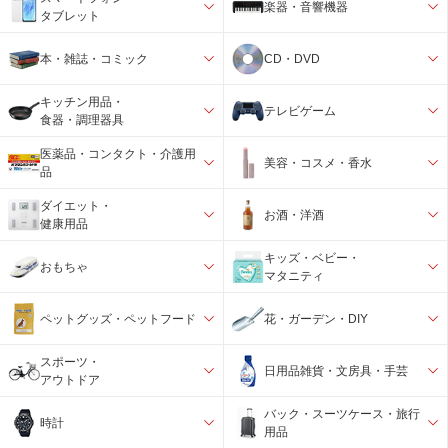
楽器・音響機器
タブレット
本・雑誌・コミック
CD・DVD
キッチン用品・
テレビゲーム
食器・調理器具
医薬品・コンタクト・介護用
美容・コスメ・香水
品
ダイエット・
お酒・洋酒
健康用品
キッズ・ベビー・
おもちゃ
マタニティ
ペットグッズ・ペットフード
花・ガーデン・DIY
スポーツ・
日用品雑貨・文房具・手芸
アウトドア
バック・スーツケース・旅行
時計
用品