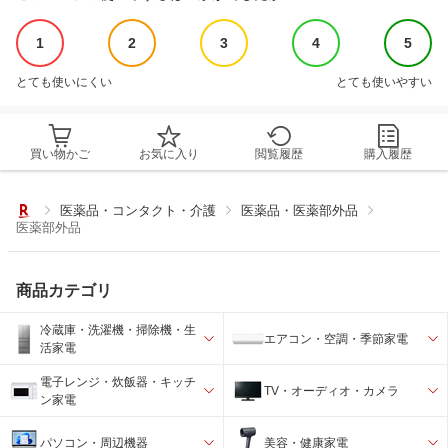
1
2
3
4
5
とても使いにくい
とても使いやすい
買い物かご
お気に入り
閲覧履歴
購入履歴
医薬品・コンタクト・介護
医薬品・医薬部外品
医薬部外品
商品カテゴリ
冷蔵庫・洗濯機・掃除機・生
エアコン・空調・季節家電
活家電
電子レンジ・炊飯器・キッチ
TV・オーディオ・カメラ
ン家電
パソコン・周辺機器
美容・健康家電