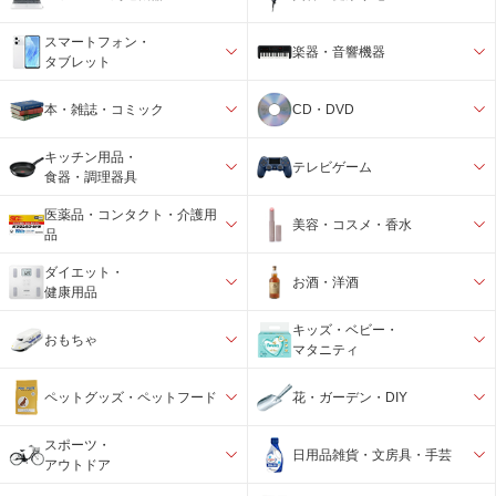
スマートフォン・
楽器・音響機器
タブレット
本・雑誌・コミック
CD・DVD
キッチン用品・
テレビゲーム
食器・調理器具
医薬品・コンタクト・介護用
美容・コスメ・香水
品
ダイエット・
お酒・洋酒
健康用品
キッズ・ベビー・
おもちゃ
マタニティ
ペットグッズ・ペットフード
花・ガーデン・DIY
スポーツ・
日用品雑貨・文房具・手芸
アウトドア