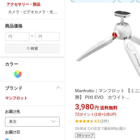
アクセサリー・部品
カメラ・ビデオカメラ・光学機器用アクセサリー
商品価格
~
検索
カラー
ブランド
Manfrotto｜マンフロット 【ミ
脚】 PIXI EVO ホワイト
マンフロット
MTPIXIEVO-WH [2段][Manfrotto
3,980
円
送料無料
Gopro カメラ MTPIXIEVOWH]
お届け先
72
ポイント
(
1
倍+
1
倍UP)
4.5
(2件)
15:00までの注文で最短8/9お届け
お届け日