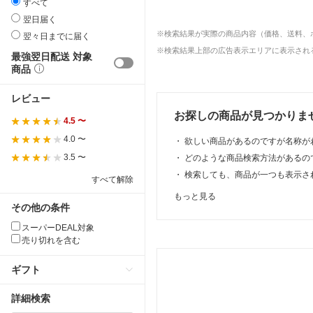
すべて
翌日届く
※検索結果が実際の商品内容（価格、送料、
翌々日までに届く
※検索結果上部の広告表示エリアに表示される
最強翌日配送 対象
商品
レビュー
お探しの商品が見つかりま
4.5 〜
4.0 〜
・
欲しい商品があるのですが名称が
3.5 〜
・
どのような商品検索方法があるの
・
検索しても、商品が一つも表示さ
すべて解除
もっと見る
その他の条件
スーパーDEAL対象
売り切れを含む
ギフト
詳細検索