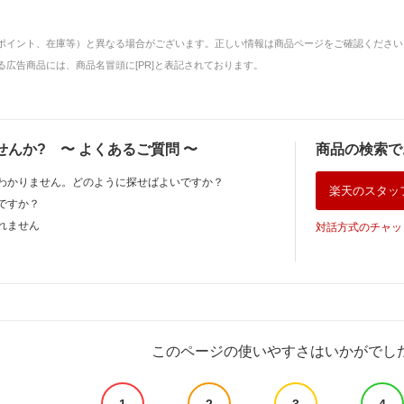
ポイント、在庫等）と異なる場合がございます。正しい情報は商品ページをご確認ください
広告商品には、商品名冒頭に[PR]と表記されております。
せんか?
〜
よくあるご質問
〜
商品の検索で
わかりません。どのように探せばよいですか？
楽天のスタッ
ですか？
れません
対話方式のチャッ
このページの使いやすさはいかがでし
1
2
3
4