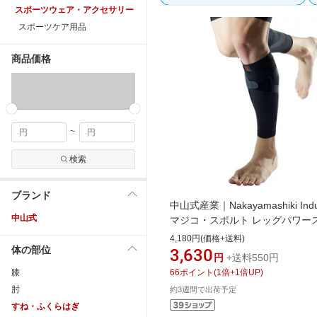
スポーツウェア・アクセサリー
スポーツケア用品
商品価格
~
検索
ブランド
中山式産業｜Nakayamashiki Indu
中山式
マジコ・スポルト レッグパワー
ブ ふくらはぎ用：2枚組(Mサイ
4,180円(価格+送料)
体の部位
ラック) 397936
3,630
円
+送料550円
膝
66
ポイント
(
1
倍+
1
倍UP)
肘
約3週間で出荷予定
すね・ふくらはぎ