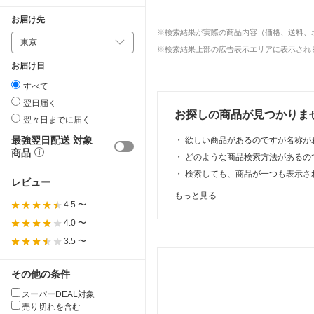
お届け先
※検索結果が実際の商品内容（価格、送料、
※検索結果上部の広告表示エリアに表示される
お届け日
すべて
翌日届く
お探しの商品が見つかりま
翌々日までに届く
最強翌日配送 対象
・
欲しい商品があるのですが名称が
商品
・
どのような商品検索方法があるの
・
検索しても、商品が一つも表示さ
レビュー
もっと見る
4.5 〜
4.0 〜
3.5 〜
その他の条件
スーパーDEAL対象
売り切れを含む