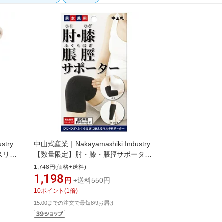
stry
中山式産業｜Nakayamashiki Industry
スリー
【数量限定】肘・膝・脹脛サポーター
ズ/ブ
ブラックフリー ブラック
1,748円(価格+送料)
1,198
円
+送料550円
10
ポイント
(
1
倍)
15:00までの注文で最短8/9お届け