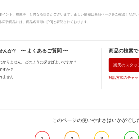
ポイント、在庫等）と異なる場合がございます。正しい情報は商品ページをご確認ください
広告商品には、商品名冒頭に[PR]と表記されております。
せんか?
〜
よくあるご質問
〜
商品の検索で
わかりません。どのように探せばよいですか？
楽天のスタッ
ですか？
れません
対話方式のチャッ
このページの使いやすさはいかがでし
1
2
3
4