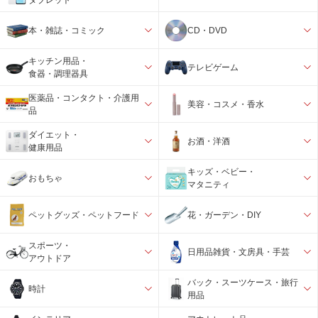
本・雑誌・コミック
CD・DVD
キッチン用品・
テレビゲーム
食器・調理器具
医薬品・コンタクト・介護用
美容・コスメ・香水
品
ダイエット・
お酒・洋酒
健康用品
キッズ・ベビー・
おもちゃ
マタニティ
ペットグッズ・ペットフード
花・ガーデン・DIY
スポーツ・
日用品雑貨・文房具・手芸
アウトドア
バック・スーツケース・旅行
時計
用品