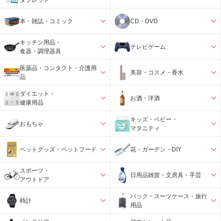
本・雑誌・コミック
CD・DVD
キッチン用品・
テレビゲーム
食器・調理器具
医薬品・コンタクト・介護用
美容・コスメ・香水
品
ダイエット・
お酒・洋酒
健康用品
キッズ・ベビー・
おもちゃ
マタニティ
ペットグッズ・ペットフード
花・ガーデン・DIY
スポーツ・
日用品雑貨・文房具・手芸
アウトドア
バック・スーツケース・旅行
時計
用品