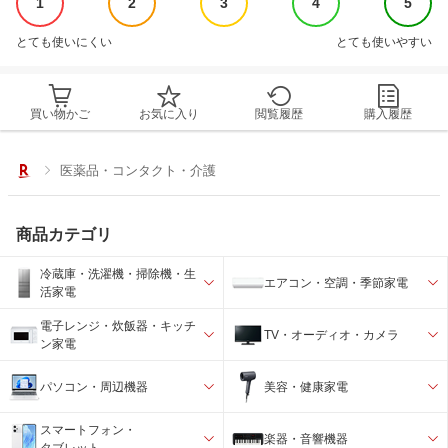
1
2
3
4
5
とても使いにくい
とても使いやすい
買い物かご
お気に入り
閲覧履歴
購入履歴
医薬品・コンタクト・介護
商品カテゴリ
冷蔵庫・洗濯機・掃除機・生
エアコン・空調・季節家電
活家電
電子レンジ・炊飯器・キッチ
TV・オーディオ・カメラ
ン家電
パソコン・周辺機器
美容・健康家電
スマートフォン・
楽器・音響機器
タブレット