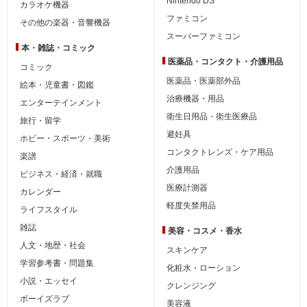
Nintendo DS
カラオケ機器
ファミコン
その他の楽器・音響機器
スーパーファミコン
本・雑誌・コミック
医薬品・コンタクト・介護用品
コミック
医薬品・医薬部外品
絵本・児童書・図鑑
治療機器・用品
エンターテインメント
衛生日用品・衛生医療品
旅行・留学
避妊具
ホビー・スポーツ・美術
コンタクトレンズ・ケア用品
楽譜
介護用品
ビジネス・経済・就職
医療計測器
カレンダー
軽度失禁用品
ライフスタイル
雑誌
美容・コスメ・香水
人文・地歴・社会
スキンケア
学習参考書・問題集
化粧水・ローション
小説・エッセイ
クレンジング
ボーイズラブ
美容液