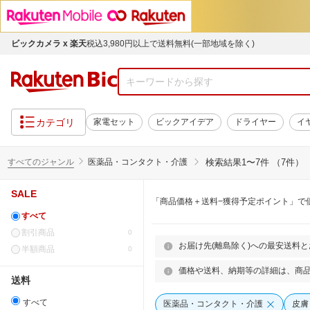
ビックカメラ x 楽天
税込3,980円以上で送料無料(一部地域を除く)
カテゴリ
家電セット
ビックアイデア
ドライヤー
イ
すべてのジャンル
医薬品・コンタクト・介護
検索結果
1〜7件 （7件）
SALE
「商品価格＋送料−獲得予定ポイント」で
すべて
割引商品
0
お届け先(離島除く)への最安送料
半額商品
0
価格や送料、納期等の詳細は、商
送料
すべて
医薬品・コンタクト・介護
皮膚