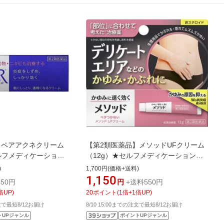
】ペアアクネクリーム
【第2類医薬品】メソッドUFクリーム
ルフメディケーション
（12g）★セルフメディケーション税
ON｜ライオン
制対象商品LION｜ライオン
)
1,700円(価格+送料)
1,150
50円
円
+送料550円
倍UP)
20
ポイント
(
1
倍+
1
倍UP)
注文で最短8/12お届け
8/10 15:00までの注文で最短8/12お届け
トUPジャンル
ポイントUPジャンル