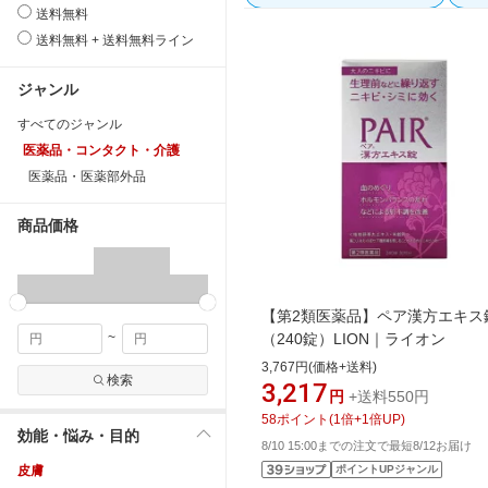
送料無料
送料無料 + 送料無料ライン
ジャンル
すべてのジャンル
医薬品・コンタクト・介護
医薬品・医薬部外品
商品価格
【第2類医薬品】ペア漢方エキス
~
（240錠）LION｜ライオン
3,767円(価格+送料)
検索
3,217
円
+送料550円
58
ポイント
(
1
倍+
1
倍UP)
効能・悩み・目的
8/10 15:00までの注文で最短8/12お届け
皮膚
ポイントUPジャンル