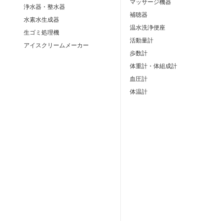
マッサージ機器
浄水器・整水器
補聴器
水素水生成器
温水洗浄便座
生ゴミ処理機
活動量計
アイスクリームメーカー
歩数計
体重計・体組成計
血圧計
体温計