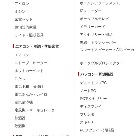
ホームシアターシステム
アイロン
ICレコーダー
ミシン
ポータブルテレビ
家電セット
メモリーカード
住宅設備家電
アクセサリー・部品
ライト・照明器具
無線・トランシーバー
エアコン・空調・季節家電
スマートスピーカー・AIスピーカ
エアコン
ー
ストーブ・ヒーター
ポータブルプロジェクター
ホットカーペット
パソコン・周辺機器
こたつ
デスクトップPC
電気毛布・膝掛け
ノートPC
電気あんか・カイロ
PCアクセサリー
空気清浄機
ディスプレイ
扇風機・サーキュレーター
プリンタ
加湿器
スキャナ
除湿機
PCサプライ・消耗品