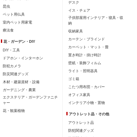
デスク
昆虫
イス・チェア
ペット用仏具
子供部屋用インテリア・寝具・収
室内ペット用家電
納
療法食
収納家具
カーテン・ブラインド
花・ガーデン・DIY
カーペット・マット・畳
DIY・工具
置き時計・掛け時計
ドアホン・インターホン
壁紙・装飾フィルム
防犯カメラ
ライト・照明器具
防災関連グッズ
ゴミ箱
木材・建築資材・設備
こたつ用布団・カバー
ガーデニング・農業
オフィス家具
エクステリア・ガーデンファニチ
ャー
インテリア小物・置物
花・観葉植物
アウトレット品・
その他
アウトレット品
防犯関連グッズ