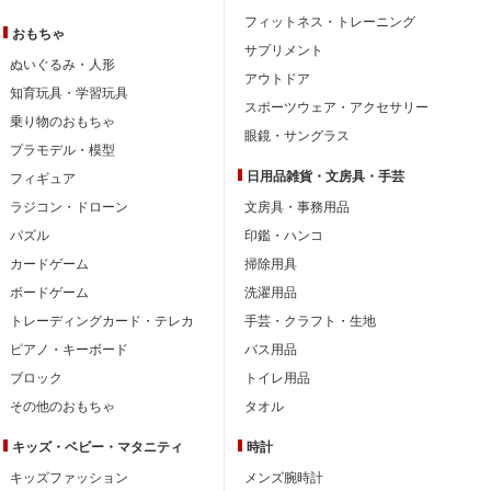
フィットネス・トレーニング
おもちゃ
サプリメント
ぬいぐるみ・人形
アウトドア
知育玩具・学習玩具
スポーツウェア・アクセサリー
乗り物のおもちゃ
眼鏡・サングラス
プラモデル・模型
日用品雑貨・文房具・手芸
フィギュア
ラジコン・ドローン
文房具・事務用品
パズル
印鑑・ハンコ
カードゲーム
掃除用具
ボードゲーム
洗濯用品
トレーディングカード・テレカ
手芸・クラフト・生地
ピアノ・キーボード
バス用品
ブロック
トイレ用品
その他のおもちゃ
タオル
キッズ・ベビー・
マタニティ
時計
キッズファッション
メンズ腕時計