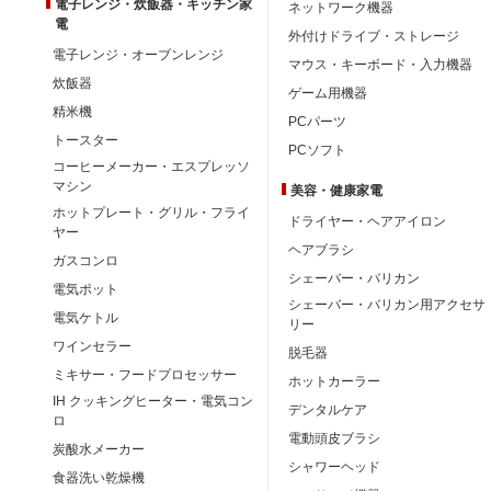
電子レンジ・炊飯器・キッチン家
ネットワーク機器
電
外付けドライブ・ストレージ
電子レンジ・オーブンレンジ
マウス・キーボード・入力機器
炊飯器
ゲーム用機器
精米機
PCパーツ
トースター
PCソフト
コーヒーメーカー・エスプレッソ
マシン
美容・健康家電
ホットプレート・グリル・フライ
ドライヤー・ヘアアイロン
ヤー
ヘアブラシ
ガスコンロ
シェーバー・バリカン
電気ポット
シェーバー・バリカン用アクセサ
電気ケトル
リー
ワインセラー
脱毛器
ミキサー・フードプロセッサー
ホットカーラー
IH クッキングヒーター・電気コン
デンタルケア
ロ
電動頭皮ブラシ
炭酸水メーカー
シャワーヘッド
食器洗い乾燥機