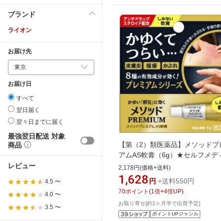
ブランド
ライオン
お届け先
お届け日
すべて
翌日届く
翌々日までに届く
最強翌日配送 対象
【第（2）類医薬品】メソッドプ
商品
アムAS軟膏（6g）★セルフメデ
ション税制対象商品LION｜ライ
レビュー
2,178円(価格+送料)
1,628
円
+送料550円
4.5 〜
70
ポイント
(
1
倍+
4
倍UP)
4.0 〜
お取り寄せ[約1ヶ月半で出荷予定]
3.5 〜
ポイントUPジャンル