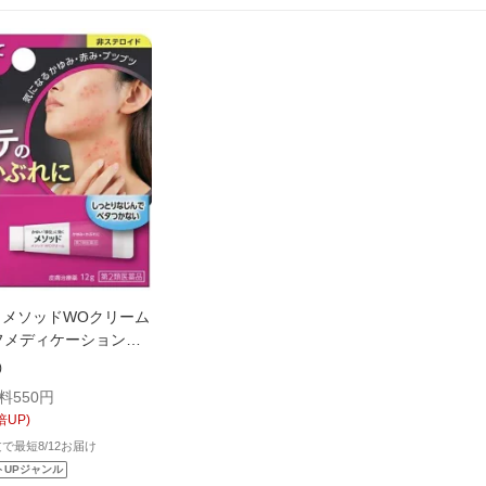
】メソッドWOクリーム
フメディケーション税
N｜ライオン
)
料550円
倍UP)
注文で最短8/12お届け
トUPジャンル