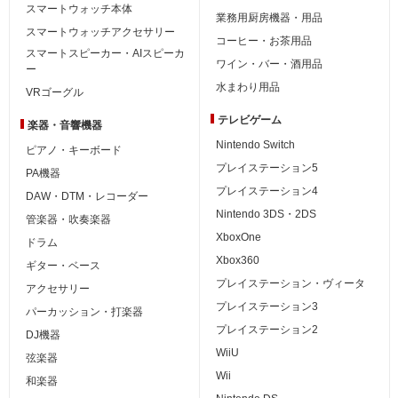
スマートウォッチ本体
業務用厨房機器・用品
スマートウォッチアクセサリー
コーヒー・お茶用品
スマートスピーカー・AIスピーカ
ワイン・バー・酒用品
ー
水まわり用品
VRゴーグル
テレビゲーム
楽器・音響機器
Nintendo Switch
ピアノ・キーボード
プレイステーション5
PA機器
プレイステーション4
DAW・DTM・レコーダー
Nintendo 3DS・2DS
管楽器・吹奏楽器
XboxOne
ドラム
Xbox360
ギター・ベース
プレイステーション・ヴィータ
アクセサリー
プレイステーション3
パーカッション・打楽器
プレイステーション2
DJ機器
WiiU
弦楽器
Wii
和楽器