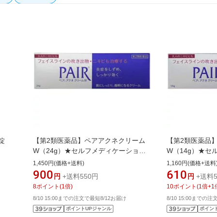
錠
【第2類医薬品】ペアアクネクリーム
【第2類医薬品
W（24g）★セルフメディケーション
W（14g）★セ
税制対象商品LION｜ライオン
税制対象商品LI
1,450円(価格+送料)
1,160円(価格+送料
900
610
円
+送料550円
円
+送料5
8
ポイント
(
1
倍)
10
ポイント
(
1
倍+
1
8/10 15:00までの注文で最短8/12お届け
8/10 15:00までの
ポイントUPジャンル
ポイン