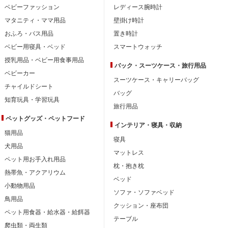
ベビーファッション
レディース腕時計
マタニティ・ママ用品
壁掛け時計
おふろ・バス用品
置き時計
ベビー用寝具・ベッド
スマートウォッチ
授乳用品・ベビー用食事用品
バック・スーツケース・旅行用品
ベビーカー
スーツケース・キャリーバッグ
チャイルドシート
バッグ
知育玩具・学習玩具
旅行用品
ペットグッズ・ペットフード
インテリア・
寝具・収納
猫用品
寝具
犬用品
マットレス
ペット用お手入れ用品
枕・抱き枕
熱帯魚・アクアリウム
ベッド
小動物用品
ソファ・ソファベッド
鳥用品
クッション・座布団
ペット用食器・給水器・給餌器
テーブル
爬虫類・両生類