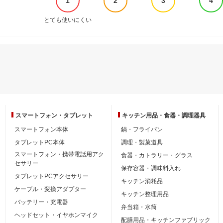
1
2
3
4
とても使いにくい
スマートフォン・
タブレット
キッチン用品・
食器・調理器具
スマートフォン本体
鍋・フライパン
タブレットPC本体
調理・製菓道具
スマートフォン・携帯電話用アク
食器・カトラリー・グラス
セサリー
保存容器・調味料入れ
タブレットPCアクセサリー
キッチン消耗品
ケーブル・変換アダプター
キッチン整理用品
バッテリー・充電器
弁当箱・水筒
ヘッドセット・イヤホンマイク
配膳用品・キッチンファブリック