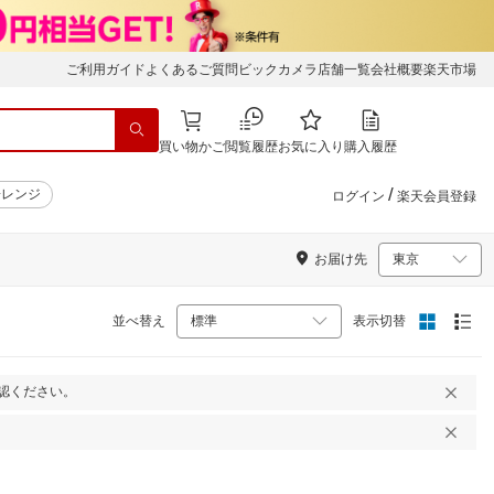
ご利用ガイド
よくあるご質問
ビックカメラ店舗一覧
会社概要
楽天市場
買い物かご
閲覧履歴
お気に入り
購入履歴
/
子レンジ
ログイン
楽天会員登録
お届け先
並べ替え
表示切替
認ください。