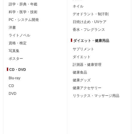
語学・辞典・年鑑
ネイル
科学・医学・技術
デオドラント・制汗剤
PC・システム開発
日焼け止め・UVケア
洋書
香水・フレグランス
ライトノベル
ダイエット・
健康用品
資格・検定
サプリメント
写真集
ダイエット
ポスター
計測器・健康管理
CD・DVD
健康食品
Blu-ray
健康グッズ
CD
健康アクセサリー
DVD
リラックス・マッサージ用品