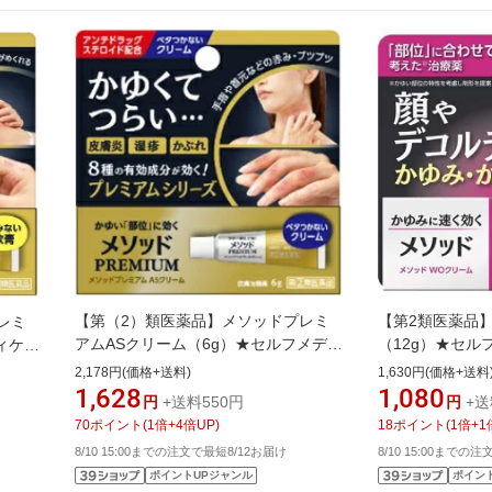
【第（2）類医薬品】メソッドプレミ
【第2類医薬品
レミ
アムASクリーム（6g）★セルフメディ
（12g）★セル
ィケー
ケーション税制対象商品LION｜ライオ
制対象商品LIO
オン
2,178円(価格+送料)
1,630円(価格+送料
ン
1,628
1,080
円
+送料550円
円
+送
70
ポイント
(
1
倍+
4
倍UP)
18
ポイント
(
1
倍+
1
8/10 15:00までの注文で最短8/12お届け
8/10 15:00までの
ポイントUPジャンル
ポイン