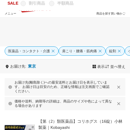
SALE
割引商品
半額商品
メニュー
商品を探す
買い物かご
医薬品・コンタクト・介護
肩こり・腰痛・筋肉痛
錠剤
東京
お届け先:
表示
並べ替え
お届け先(離島除く)への最安送料とお届け日を表示していま
す。 お届け日は目安のため、正確な情報は注文画面でご確認
ください。
価格や送料、納期等の詳細は、商品のサイズや色によって異な
る場合があります
【第（2）類医薬品】コリホグス（16錠）小林
製薬｜Kobayashi