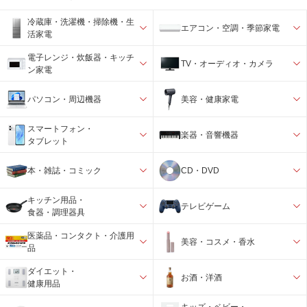
冷蔵庫・洗濯機・掃除機・生
エアコン・空調・季節家電
活家電
電子レンジ・炊飯器・キッチ
TV・オーディオ・カメラ
ン家電
パソコン・周辺機器
美容・健康家電
スマートフォン・
楽器・音響機器
タブレット
本・雑誌・コミック
CD・DVD
キッチン用品・
テレビゲーム
食器・調理器具
医薬品・コンタクト・介護用
美容・コスメ・香水
品
ダイエット・
お酒・洋酒
健康用品
キッズ・ベビー・