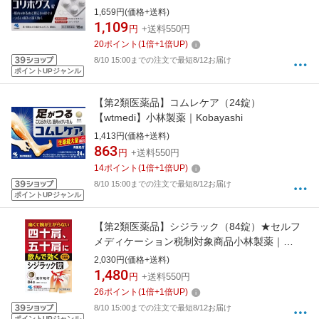
1,659円(価格+送料)
1,109
円
+送料550円
20
ポイント
(
1
倍+
1
倍UP)
8/10 15:00までの注文で最短8/12お届け
ポイントUPジャンル
【第2類医薬品】コムレケア（24錠）
【wtmedi】小林製薬｜Kobayashi
1,413円(価格+送料)
863
円
+送料550円
14
ポイント
(
1
倍+
1
倍UP)
8/10 15:00までの注文で最短8/12お届け
ポイントUPジャンル
【第2類医薬品】シジラック（84錠）★セルフ
メディケーション税制対象商品小林製薬｜
Kobayashi
2,030円(価格+送料)
1,480
円
+送料550円
26
ポイント
(
1
倍+
1
倍UP)
8/10 15:00までの注文で最短8/12お届け
ポイントUPジャンル