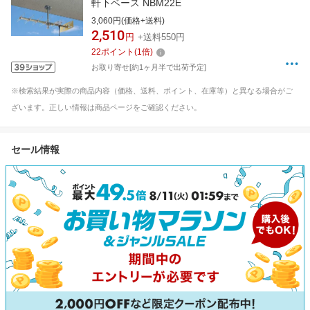
軒下ベース NBM22E
3,060円(価格+送料)
2,510
円
+送料550円
22
ポイント
(
1
倍)
お取り寄せ[約1ヶ月半で出荷予定]
※検索結果が実際の商品内容（価格、送料、ポイント、在庫等）と異なる場合がご
ざいます。正しい情報は商品ページをご確認ください。
セール情報