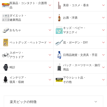
医薬品・コンタクト・介護用
美容・コスメ・香水
品
ダイエット・
お酒・洋酒
健康用品
キッズ・ベビー・
おもちゃ
マタニティ
ペットグッズ・ペットフード
花・ガーデン・DIY
スポーツ・
日用品雑貨・文房具・手芸
アウトドア
バック・スーツケース・旅行
時計
用品
インテリア・
アウトレット品・
寝具・収納
その他
楽天ビックの特徴