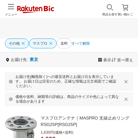
メニュー
商品を探す
買い物かご
その他
マスプロ
送料
すべて解除
東京
お届け先:
表示
並べ替え
お届け先(離島除く)への最安送料とお届け日を表示していま
す。 お届け日は目安のため、正確な情報は注文画面でご確認
ください。
価格や送料、納期等の詳細は、商品のサイズや色によって異な
る場合があります
マスプロアンテナ｜MASPRO 支線止めリング
RSG25P[RSG25P]
1,630円(価格+送料)