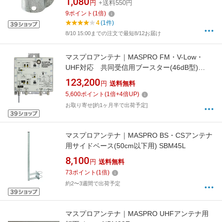
1,080
円
+送料550円
9
ポイント
(
1
倍)
4
(1件)
8/10 15:00までの注文で最短8/12お届け
マスプロアンテナ｜MASPRO FM・V-Low・
UHF対応 共同受信用ブースター(46dB型)
FUA46S
123,200
円
送料無料
5,600
ポイント
(
1
倍+
4
倍UP)
お取り寄せ[約1ヶ月半で出荷予定]
マスプロアンテナ｜MASPRO BS・CSアンテナ
用サイドベース(50cm以下用) SBM45L
8,100
円
送料無料
73
ポイント
(
1
倍)
約2〜3週間で出荷予定
マスプロアンテナ｜MASPRO UHFアンテナ用