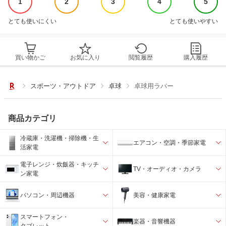
1
2
3
4
5
とても使いにくい
とても使いやすい
買い物かご
お気に入り
閲覧履歴
購入履歴
スポーツ・アウトドア
卓球
卓球用ラバー
商品カテゴリ
冷蔵庫・洗濯機・掃除機・生
エアコン・空調・季節家電
活家電
電子レンジ・炊飯器・キッチ
TV・オーディオ・カメラ
ン家電
パソコン・周辺機器
美容・健康家電
スマートフォン・
楽器・音響機器
タブレット