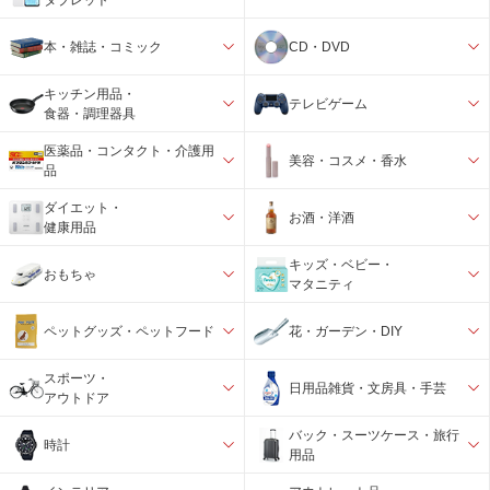
本・雑誌・コミック
CD・DVD
キッチン用品・
テレビゲーム
食器・調理器具
医薬品・コンタクト・介護用
美容・コスメ・香水
品
ダイエット・
お酒・洋酒
健康用品
キッズ・ベビー・
おもちゃ
マタニティ
ペットグッズ・ペットフード
花・ガーデン・DIY
スポーツ・
日用品雑貨・文房具・手芸
アウトドア
バック・スーツケース・旅行
時計
用品