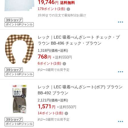
19,746
円
送料無料
179
ポイント
(
1
倍)
15:00までの注文で最短8/12お届け
ポイントUPジャンル
レック｜LEC 吸着べんざシート チェック・ブ
ラウン BB-496 チェック・ブラウン
1,318円(価格+送料)
768
円
+送料550円
6
ポイント
(
1
倍)
約2〜3週間で出荷予定
ポイントUPジャンル
レック｜LEC 吸着べんざシート(ボア) ブラウン
BB-492 ブラウン
2,121円(価格+送料)
1,571
円
+送料550円
14
ポイント
(
1
倍)
約2〜3週間で出荷予定
ポイントUPジャンル