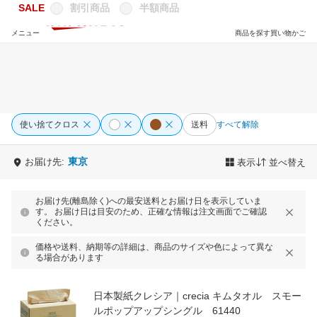
SALE
割引商品
半額商品
メニュー
商品を探す
買い物かご
使い捨てクロス
送料
すべて解除
東京
お届け先:
表示
並べ替え
お届け先(離島除く)への最安送料とお届け日を表示していま
す。 お届け日は目安のため、正確な情報は注文画面でご確認
ください。
価格や送料、納期等の詳細は、商品のサイズや色によって異な
る場合があります
日本製紙クレシア｜crecia キムタオル スモー
ルポップアップシングル 61440