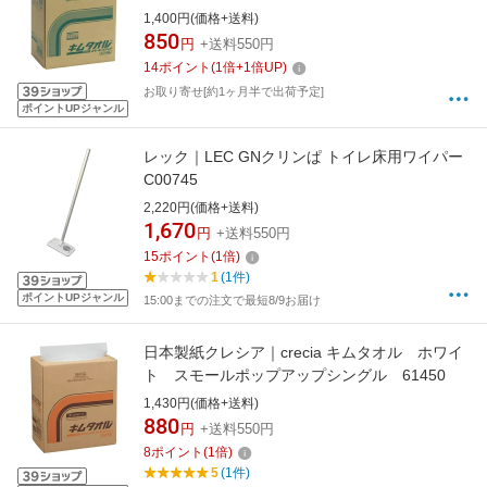
1,400円(価格+送料)
850
円
+送料550円
14
ポイント
(
1
倍+
1
倍UP)
お取り寄せ[約1ヶ月半で出荷予定]
ポイントUPジャンル
レック｜LEC GNクリンぱ トイレ床用ワイパー
C00745
2,220円(価格+送料)
1,670
円
+送料550円
15
ポイント
(
1
倍)
1
(1件)
ポイントUPジャンル
15:00までの注文で最短8/9お届け
日本製紙クレシア｜crecia キムタオル ホワイ
ト スモールポップアップシングル 61450
1,430円(価格+送料)
880
円
+送料550円
8
ポイント
(
1
倍)
5
(1件)