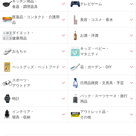
キッチン用品・
テレビゲーム
食器・調理器具
医薬品・コンタクト・介護用
美容・コスメ・香水
品
ダイエット・
お酒・洋酒
健康用品
キッズ・ベビー・
おもちゃ
マタニティ
ペットグッズ・ペットフード
花・ガーデン・DIY
スポーツ・
日用品雑貨・文房具・手芸
アウトドア
バック・スーツケース・旅行
時計
用品
インテリア・
アウトレット品・
寝具・収納
その他