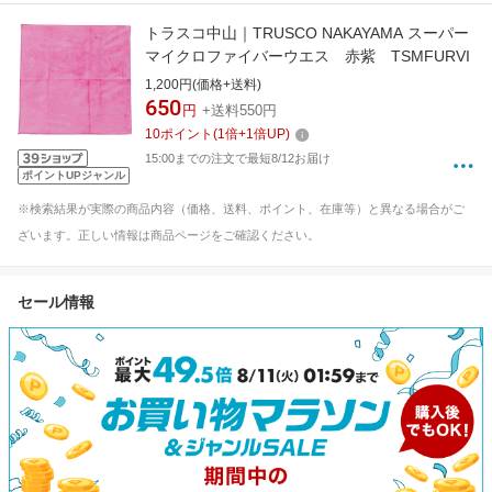
トラスコ中山｜TRUSCO NAKAYAMA スーパー
マイクロファイバーウエス 赤紫 TSMFURVI
1,200円(価格+送料)
650
円
+送料550円
10
ポイント
(
1
倍+
1
倍UP)
15:00までの注文で最短8/12お届け
ポイントUPジャンル
※検索結果が実際の商品内容（価格、送料、ポイント、在庫等）と異なる場合がご
ざいます。正しい情報は商品ページをご確認ください。
セール情報