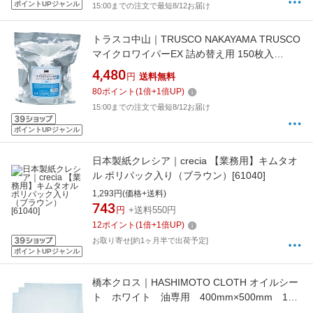
ポイントUPジャンル
15:00までの注文で最短8/12お届け
トラスコ中山｜TRUSCO NAKAYAMA TRUSCO
マイクロワイパーEX 詰め替え用 150枚入
MEX−150C
4,480
円
送料無料
80
ポイント
(
1
倍+
1
倍UP)
15:00までの注文で最短8/12お届け
ポイントUPジャンル
日本製紙クレシア｜crecia 【業務用】キムタオ
ル ポリパック入り（ブラウン）[61040]
1,293円(価格+送料)
743
円
+送料550円
12
ポイント
(
1
倍+
1
倍UP)
お取り寄せ[約1ヶ月半で出荷予定]
ポイントUPジャンル
橋本クロス｜HASHIMOTO CLOTH オイルシー
ト ホワイト 油専用 400mm×500mm 150
枚入 WHO4050[WHO4050]