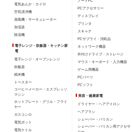
ノートPC
電気あんか・カイロ
PCアクセサリー
空気清浄機
ディスプレイ
扇風機・サーキュレーター
プリンタ
加湿器
スキャナ
除湿機
PCサプライ・消耗品
電子レンジ・炊飯器・キッチン家
ネットワーク機器
電
外付けドライブ・ストレージ
電子レンジ・オーブンレンジ
マウス・キーボード・入力機器
炊飯器
ゲーム用機器
精米機
PCパーツ
トースター
PCソフト
コーヒーメーカー・エスプレッソ
マシン
美容・健康家電
ホットプレート・グリル・フライ
ドライヤー・ヘアアイロン
ヤー
ヘアブラシ
ガスコンロ
シェーバー・バリカン
電気ポット
シェーバー・バリカン用アクセサ
電気ケトル
リー