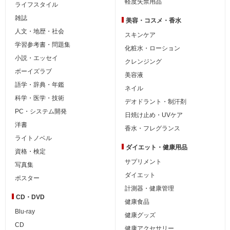
軽度失禁用品
ライフスタイル
雑誌
美容・コスメ・香水
人文・地歴・社会
スキンケア
学習参考書・問題集
化粧水・ローション
小説・エッセイ
クレンジング
ボーイズラブ
美容液
語学・辞典・年鑑
ネイル
科学・医学・技術
デオドラント・制汗剤
PC・システム開発
日焼け止め・UVケア
洋書
香水・フレグランス
ライトノベル
ダイエット・
健康用品
資格・検定
サプリメント
写真集
ダイエット
ポスター
計測器・健康管理
CD・DVD
健康食品
Blu-ray
健康グッズ
CD
健康アクセサリー