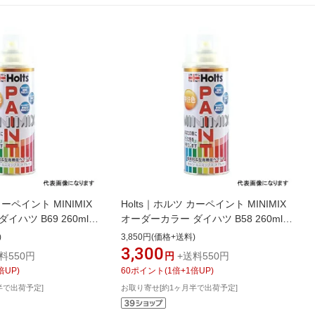
カーペイント MINIMIX
Holts｜ホルツ カーペイント MINIMIX
イハツ B69 260ml
オーダーカラー ダイハツ B58 260ml
M MMX04172
ブルーマイカM MMX04163
)
3,850円(価格+送料)
3,300
料550円
円
+送料550円
倍UP)
60
ポイント
(
1
倍+
1
倍UP)
半で出荷予定]
お取り寄せ[約1ヶ月半で出荷予定]