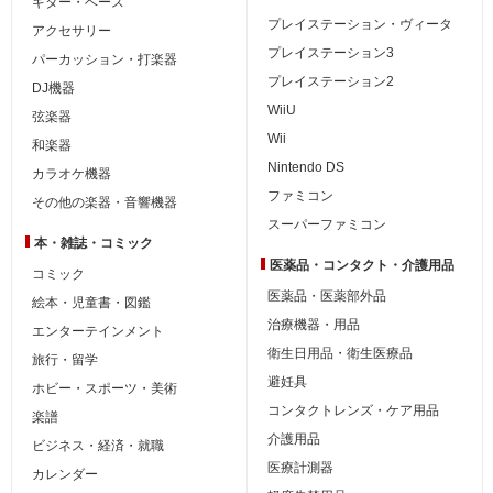
ギター・ベース
プレイステーション・ヴィータ
アクセサリー
プレイステーション3
パーカッション・打楽器
プレイステーション2
DJ機器
WiiU
弦楽器
Wii
和楽器
Nintendo DS
カラオケ機器
ファミコン
その他の楽器・音響機器
スーパーファミコン
本・雑誌・コミック
医薬品・コンタクト・介護用品
コミック
医薬品・医薬部外品
絵本・児童書・図鑑
治療機器・用品
エンターテインメント
衛生日用品・衛生医療品
旅行・留学
避妊具
ホビー・スポーツ・美術
コンタクトレンズ・ケア用品
楽譜
介護用品
ビジネス・経済・就職
医療計測器
カレンダー