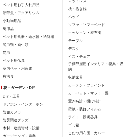
マットレス
ペット用お手入れ用品
枕・抱き枕
熱帯魚・アクアリウム
ベッド
小動物用品
ソファ・ソファベッド
鳥用品
クッション・座布団
ペット用食器・給水器・給餌器
テーブル
爬虫類・両生類
デスク
昆虫
イス・チェア
ペット用仏具
子供部屋用インテリア・寝具・収
室内ペット用家電
納
療法食
収納家具
カーテン・ブラインド
花・ガーデン・DIY
カーペット・マット・畳
DIY・工具
置き時計・掛け時計
ドアホン・インターホン
壁紙・装飾フィルム
防犯カメラ
ライト・照明器具
防災関連グッズ
ゴミ箱
木材・建築資材・設備
こたつ用布団・カバー
ガーデニング・農業