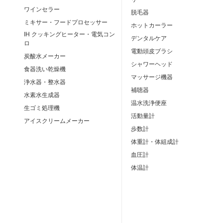
ワインセラー
脱毛器
ミキサー・フードプロセッサー
ホットカーラー
IH クッキングヒーター・電気コン
デンタルケア
ロ
電動頭皮ブラシ
炭酸水メーカー
シャワーヘッド
食器洗い乾燥機
マッサージ機器
浄水器・整水器
補聴器
水素水生成器
温水洗浄便座
生ゴミ処理機
活動量計
アイスクリームメーカー
歩数計
体重計・体組成計
血圧計
体温計