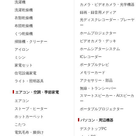
洗濯機
カメラ・ビデオカメラ・光学機器
洗濯乾燥機
録画・録音用メディア
衣類乾燥機
光ディスクレコーダー・プレーヤ
ー
布団乾燥機
ホームプロジェクター
くつ乾燥機
ビデオカメラ・デッキ
掃除機・クリーナー
ホームシアターシステム
アイロン
ICレコーダー
ミシン
ポータブルテレビ
家電セット
メモリーカード
住宅設備家電
アクセサリー・部品
ライト・照明器具
無線・トランシーバー
エアコン・空調・季節家電
スマートスピーカー・AIスピーカ
エアコン
ー
ストーブ・ヒーター
ポータブルプロジェクター
ホットカーペット
パソコン・周辺機器
こたつ
デスクトップPC
電気毛布・膝掛け