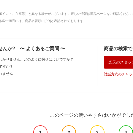
ポイント、在庫等）と異なる場合がございます。正しい情報は商品ページをご確認ください
広告商品には、商品名冒頭に[PR]と表記されております。
せんか?
〜
よくあるご質問
〜
商品の検索で
わかりません。どのように探せばよいですか？
楽天のスタッ
ですか？
れません
対話方式のチャッ
このページの使いやすさはいかがでし
1
2
3
4