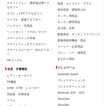
スマートフォン・携帯電話用アク
食器・カトラリー・グラス
セサリー
保存容器・調味料入れ
タブレットPCアクセサリー
キッチン消耗品
ケーブル・変換アダプター
キッチン整理用品
バッテリー・充電器
弁当箱・水筒
ヘッドセット・イヤホンマイク
配膳用品・キッチンファブリック
スマートウォッチ本体
業務用厨房機器・用品
スマートウォッチアクセサリー
コーヒー・お茶用品
スマートスピーカー・AIスピーカ
ワイン・バー・酒用品
ー
水まわり用品
VRゴーグル
テレビゲーム
楽器・音響機器
Nintendo Switch
ピアノ・キーボード
プレイステーション5
PA機器
プレイステーション4
DAW・DTM・レコーダー
Nintendo 3DS・2DS
管楽器・吹奏楽器
XboxOne
ドラム
Xbox360