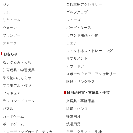
ジン
自転車用アクセサリー
ラム
ゴルフクラブ
リキュール
シューズ
ウォッカ
バッグ・ケース
ブランデー
ラウンド用品・小物
テキーラ
ウェア
フィットネス・トレーニング
おもちゃ
サプリメント
ぬいぐるみ・人形
アウトドア
知育玩具・学習玩具
スポーツウェア・アクセサリー
乗り物のおもちゃ
眼鏡・サングラス
プラモデル・模型
日用品雑貨・文房具・手芸
フィギュア
ラジコン・ドローン
文房具・事務用品
パズル
印鑑・ハンコ
カードゲーム
掃除用具
ボードゲーム
洗濯用品
トレーディングカード・テレカ
手芸・クラフト・生地