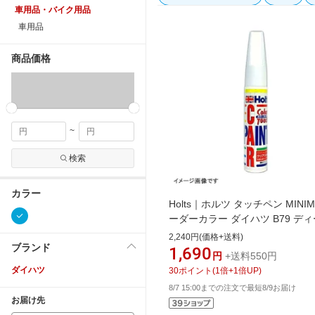
車用品・バイク用品
車用品
商品価格
~
検索
カラー
Holts｜ホルツ タッチペン MINIM
ーダーカラー ダイハツ B79 デ
ブルークリスタルマイカ MMX541
2,240円(価格+送料)
ブランド
1,690
円
+送料550円
ダイハツ
30
ポイント
(
1
倍+
1
倍UP)
8/7 15:00までの注文で最短8/9お届け
お届け先