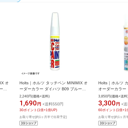
IX オ
Holts｜ホルツ タッチペン MINIMIX オ
Holts｜ホルツ 
ィープ
ーダーカラー ダイハツ B09 ブルー
オーダーカラー ダ
77
MMX54132
ミストブルーマイカ
2,240円(価格+送料)
3,850円(価格+送料
1,690
3,300
円
+送料550円
円
+送
30
ポイント
(
1
倍+
1
倍UP)
60
ポイント
(
1
倍+
1
お取り寄せ[約1ヶ月半で出荷予定]
お取り寄せ[約1ヶ月