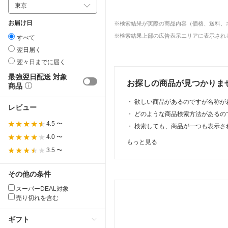
お届け日
※検索結果が実際の商品内容（価格、送料、
※検索結果上部の広告表示エリアに表示される
すべて
翌日届く
翌々日までに届く
最強翌日配送 対象
お探しの商品が見つかりま
商品
・
欲しい商品があるのですが名称が
レビュー
・
どのような商品検索方法があるの
4.5 〜
・
検索しても、商品が一つも表示さ
4.0 〜
もっと見る
3.5 〜
その他の条件
スーパーDEAL対象
売り切れを含む
ギフト