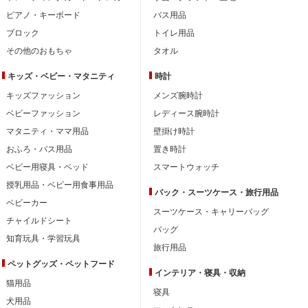
ピアノ・キーボード
バス用品
ブロック
トイレ用品
その他のおもちゃ
タオル
キッズ・ベビー・
マタニティ
時計
キッズファッション
メンズ腕時計
ベビーファッション
レディース腕時計
マタニティ・ママ用品
壁掛け時計
おふろ・バス用品
置き時計
ベビー用寝具・ベッド
スマートウォッチ
授乳用品・ベビー用食事用品
バック・スーツケース・旅行用品
ベビーカー
スーツケース・キャリーバッグ
チャイルドシート
バッグ
知育玩具・学習玩具
旅行用品
ペットグッズ・ペットフード
インテリア・
寝具・収納
猫用品
寝具
犬用品