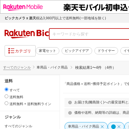
ビックカメラ x 楽天
税込3,980円以上で送料無料(一部地域を除く)
カテゴリ
家電セット
ビックアイデア
ドライヤー
イ
すべてのジャンル
車用品・バイク用品
検索結果
1〜4件 （4件）
送料
「商品価格＋送料−獲得予定ポイント」で
すべて
送料無料
お届け先(離島除く)への最安送料
送料無料 + 送料無料ライン
価格や送料、納期等の詳細は、商
ジャンル
すべてのジャンル
車用品・バイク用品