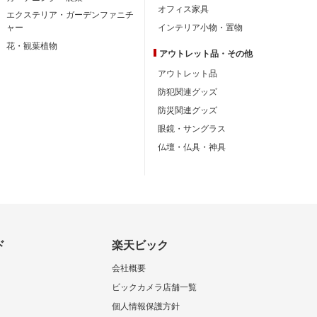
オフィス家具
エクステリア・ガーデンファニチ
ャー
インテリア小物・置物
花・観葉植物
アウトレット品・
その他
アウトレット品
防犯関連グッズ
防災関連グッズ
眼鏡・サングラス
仏壇・仏具・神具
ド
楽天ビック
会社概要
ビックカメラ店舗一覧
個人情報保護方針