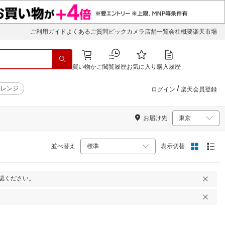
ご利用ガイド
よくあるご質問
ビックカメラ店舗一覧
会社概要
楽天市場
買い物かご
閲覧履歴
お気に入り
購入履歴
/
子レンジ
ログイン
楽天会員登録
お届け先
並べ替え
表示切替
認ください。