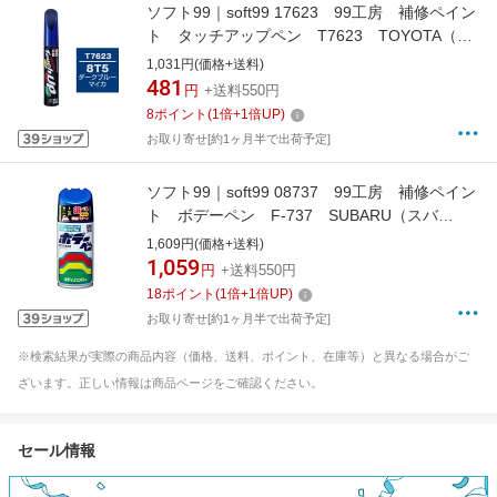
ソフト99｜soft99 17623 99工房 補修ペイン
ト タッチアップペン T7623 TOYOTA（ト
ヨタ）／LEXUS（レクサス） 8T5 ダークブ
1,031円(価格+送料)
ルーマイカ 自動車塗装の補修用 内容量：
481
円
+送料550円
12ml
8
ポイント
(
1
倍+
1
倍UP)
お取り寄せ[約1ヶ月半で出荷予定]
ソフト99｜soft99 08737 99工房 補修ペイン
ト ボデーペン F-737 SUBARU（スバ
ル） 81N（89H） バイオレットブルーマイ
1,609円(価格+送料)
カ 自動車塗装の補修用 内容量：300ml バイ
1,059
円
+送料550円
オレットブルーマイカ
18
ポイント
(
1
倍+
1
倍UP)
お取り寄せ[約1ヶ月半で出荷予定]
※検索結果が実際の商品内容（価格、送料、ポイント、在庫等）と異なる場合がご
ざいます。正しい情報は商品ページをご確認ください。
セール情報