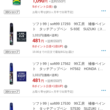
1,090
円
+送料550円
9
ポイント
(
1
倍)
お取り寄せ[約1ヶ月半で出荷予定]
ソフト99｜soft99 17293 99工房 補修ペイン
ト タッチアップペン S-93E SUZUKI（スズ
キ） ZJ3 ブルーイッシュブラックP3 自動
1,031円(価格+送料)
車塗装の補修用 内容量：12ml
481
円
+送料550円
8
ポイント
(
1
倍+
1
倍UP)
15:00までの注文で最短8/12お届け
ソフト99｜soft99 17562 99工房 補修ペイン
ト タッチアップペン H7562 HONDA（ホ
ンダ） B502P インディゴブルーP 自動車
1,031円(価格+送料)
塗装の補修用 内容量：12ml
481
円
+送料550円
8
ポイント
(
1
倍+
1
倍UP)
お取り寄せ[約1ヶ月半で出荷予定]
ソフト99｜soft99 17530 99工房 補修ペイン
ト タッチアップペン S7530 SUZUKI（ス