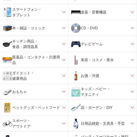
スマートフォン・
楽器・音響機器
タブレット
本・雑誌・コミック
CD・DVD
キッチン用品・
テレビゲーム
食器・調理器具
医薬品・コンタクト・介護用
美容・コスメ・香水
品
ダイエット・
お酒・洋酒
健康用品
キッズ・ベビー・
おもちゃ
マタニティ
ペットグッズ・ペットフード
花・ガーデン・DIY
スポーツ・
日用品雑貨・文房具・手芸
アウトドア
バック・スーツケース・旅行