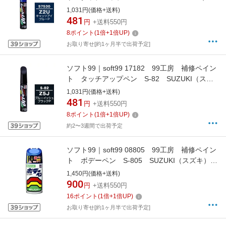
ズキ） Z2U キャッツアイブルーP 自動車
1,031円(価格+送料)
塗装の補修用 内容量：12ml
481
円
+送料550円
8
ポイント
(
1
倍+
1
倍UP)
お取り寄せ[約1ヶ月半で出荷予定]
ソフト99｜soft99 17182 99工房 補修ペイン
ト タッチアップペン S-82 SUZUKI（スズ
キ） Z5J ブルーイッシュブラックP 自動車
1,031円(価格+送料)
塗装の補修用 内容量：12ml
481
円
+送料550円
8
ポイント
(
1
倍+
1
倍UP)
約2〜3週間で出荷予定
ソフト99｜soft99 08805 99工房 補修ペイン
ト ボデーペン S-805 SUZUKI（スズキ）
0RA オーシャンダークブルー 自動車塗装の
1,450円(価格+送料)
補修用 内容量：300ml オーシャンダークブル
900
円
+送料550円
ー
16
ポイント
(
1
倍+
1
倍UP)
お取り寄せ[約1ヶ月半で出荷予定]