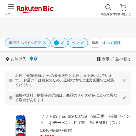
メニュー
商品を探す
買い物かご
車用品・バイク用品
ペン
送料
すべて解除
東京
お届け先:
表示
並べ替え
お届け先(離島除く)への最安送料とお届け日を表示していま
す。 お届け日は目安のため、正確な情報は注文画面でご確認
ください。
価格や送料、納期等の詳細は、商品のサイズや色によって異な
る場合があります
ソフト99｜soft99 08739 99工房 補修ペイン
ト ボデーペン F-739 SUBARU（スバ
ル） 02C WRブルーマイカ 自動車塗装の
1,640円(価格+送料)
補修用 内容量：300ml WRブルーマイカ