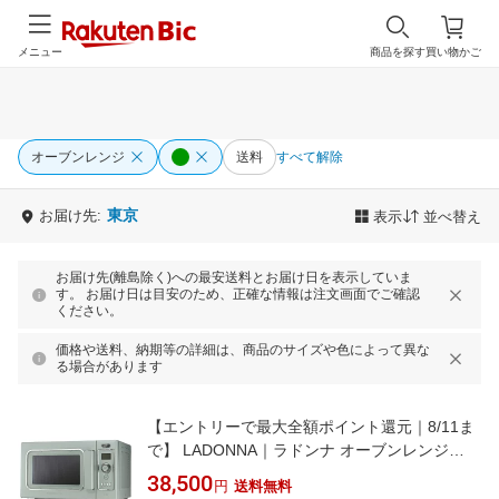
メニュー
商品を探す
買い物かご
オーブンレンジ
送料
すべて解除
東京
お届け先:
表示
並べ替え
お届け先(離島除く)への最安送料とお届け日を表示していま
す。 お届け日は目安のため、正確な情報は注文画面でご確認
ください。
価格や送料、納期等の詳細は、商品のサイズや色によって異な
る場合があります
【エントリーで最大全額ポイント還元｜8/11ま
で】 LADONNA｜ラドンナ オーブンレンジ
（16L）フラット庫内 Toffy PALE AQUA K-
38,500
円
送料無料
DR2-PA [16L]