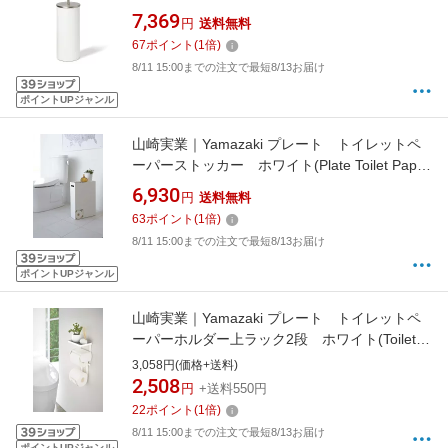
ペーパースタンド ホワイト/ニッケル
7,369
円
送料無料
21012487670
67
ポイント
(
1
倍)
8/11 15:00までの注文で最短8/13お届け
ポイントUPジャンル
山崎実業｜Yamazaki プレート トイレットペ
ーパーストッカー ホワイト(Plate Toilet Paper
Stocker WH) ホワイト 02294
6,930
円
送料無料
63
ポイント
(
1
倍)
8/11 15:00までの注文で最短8/13お届け
ポイントUPジャンル
山崎実業｜Yamazaki プレート トイレットペ
ーパーホルダー上ラック2段 ホワイト(Toilet
Paper Holder Rack Plate Double) ホワイト
3,058円(価格+送料)
4436
2,508
円
+送料550円
22
ポイント
(
1
倍)
8/11 15:00までの注文で最短8/13お届け
ポイントUPジャンル