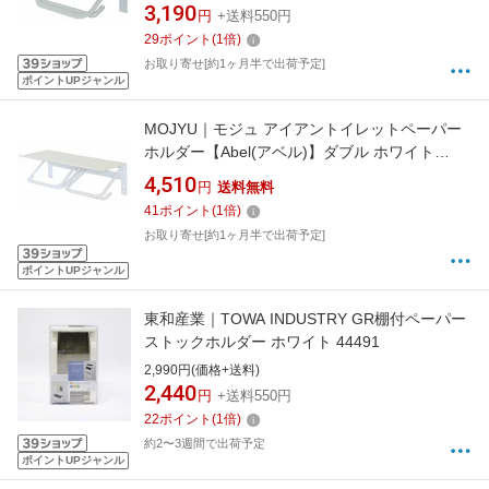
3,190
円
+送料550円
29
ポイント
(
1
倍)
お取り寄せ[約1ヶ月半で出荷予定]
ポイントUPジャンル
MOJYU｜モジュ アイアントイレットペーパー
ホルダー【Abel(アベル)】ダブル ホワイト
PH016
4,510
円
送料無料
41
ポイント
(
1
倍)
お取り寄せ[約1ヶ月半で出荷予定]
ポイントUPジャンル
東和産業｜TOWA INDUSTRY GR棚付ペーパー
ストックホルダー ホワイト 44491
2,990円(価格+送料)
2,440
円
+送料550円
22
ポイント
(
1
倍)
約2〜3週間で出荷予定
ポイントUPジャンル