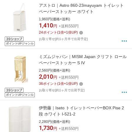
アストロ｜Astro 860-23mayuyam トイレット
ペーパーストッカー ホワイト
1,960円(価格+送料)
1,410
円
+送料550円
24
ポイント
(
1
倍+
1
倍UP)
お取り寄せ[約1ヶ月半で出荷予定]
ポイントUPジャンル
ミズムジャパン｜MISM Japan クリフト ロール
ペーパーストッカー S IV
2,560円(価格+送料)
2,010
円
+送料550円
36
ポイント
(
1
倍+
1
倍UP)
お取り寄せ[約1ヶ月で出荷予定]
ポイントUPジャンル
伊勢藤｜Iseto トイレットペーパーBOX Pise 2
段 ホワイト I-521-2
2,280円(価格+送料)
1,730
円
+送料550円