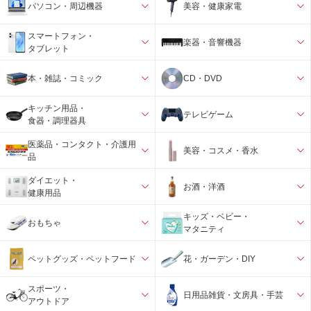
パソコン・周辺機器
美容・健康家電
スマートフォン・
楽器・音響機器
タブレット
本・雑誌・コミック
CD・DVD
キッチン用品・
テレビゲーム
食器・調理器具
医薬品・コンタクト・介護用
美容・コスメ・香水
品
ダイエット・
お酒・洋酒
健康用品
キッズ・ベビー・
おもちゃ
マタニティ
ペットグッズ・ペットフード
花・ガーデン・DIY
スポーツ・
日用品雑貨・文房具・手芸
アウトドア