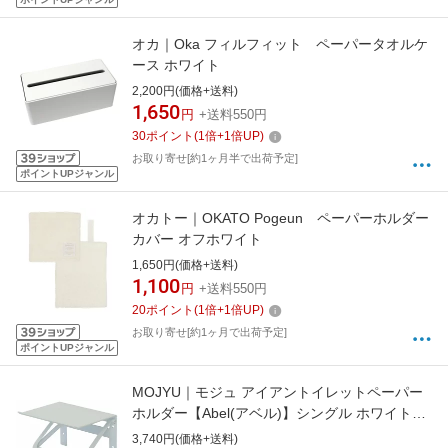
オカ｜Oka フィルフィット ペーパータオルケ
ース ホワイト
2,200円(価格+送料)
1,650
円
+送料550円
30
ポイント
(
1
倍+
1
倍UP)
お取り寄せ[約1ヶ月半で出荷予定]
ポイントUPジャンル
オカトー｜OKATO Pogeun ペーパーホルダー
カバー オフホワイト
1,650円(価格+送料)
1,100
円
+送料550円
20
ポイント
(
1
倍+
1
倍UP)
お取り寄せ[約1ヶ月で出荷予定]
ポイントUPジャンル
MOJYU｜モジュ アイアントイレットペーパー
ホルダー【Abel(アベル)】シングル ホワイト
PH002
3,740円(価格+送料)