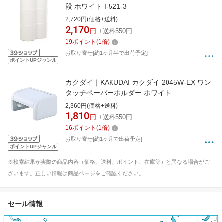
段 ホワイト I-521-3
2,720円(価格+送料)
2,170
円
+送料550円
19
ポイント
(
1
倍)
お取り寄せ[約1ヶ月半で出荷予定]
ポイントUPジャンル
カクダイ｜KAKUDAI カクダイ 2045W-EX ワン
タッチペーパーホルダー ホワイト
2,360円(価格+送料)
1,810
円
+送料550円
16
ポイント
(
1
倍)
お取り寄せ[約1ヶ月で出荷予定]
ポイントUPジャンル
※検索結果が実際の商品内容（価格、送料、ポイント、在庫等）と異なる場合がご
ざいます。正しい情報は商品ページをご確認ください。
セール情報