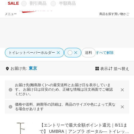
SALE
割引商品
半額商品
メニュー
商品を探す
買い物かご
トイレットペーパーホルダー
送料
すべて解除
東京
お届け先:
表示
並べ替え
お届け先(離島除く)への最安送料とお届け日を表示していま
す。 お届け日は目安のため、正確な情報は注文画面でご確認
ください。
価格や送料、納期等の詳細は、商品のサイズや色によって異な
る場合があります
【エントリーで最大全額ポイント還元｜8/11ま
で】 UMBRA｜アンブラ ポータル— トイレット