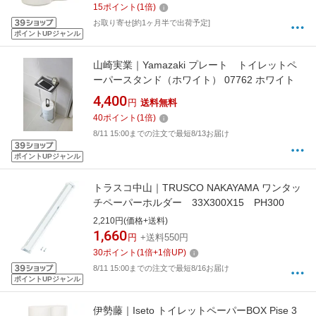
15
ポイント
(
1
倍)
お取り寄せ[約1ヶ月半で出荷予定]
ポイントUPジャンル
山崎実業｜Yamazaki プレート トイレットペ
ーパースタンド（ホワイト） 07762 ホワイト
4,400
円
送料無料
40
ポイント
(
1
倍)
8/11 15:00までの注文で最短8/13お届け
ポイントUPジャンル
トラスコ中山｜TRUSCO NAKAYAMA ワンタッ
チペーパーホルダー 33X300X15 PH300
2,210円(価格+送料)
1,660
円
+送料550円
30
ポイント
(
1
倍+
1
倍UP)
8/11 15:00までの注文で最短8/16お届け
ポイントUPジャンル
伊勢藤｜Iseto トイレットペーパーBOX Pise 3