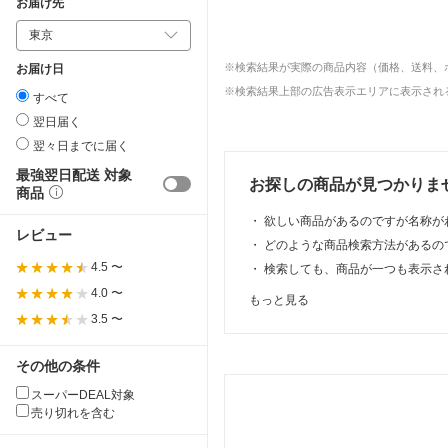
お届け先
※検索結果が実際の商品内容（価格、送料、
お届け日
※検索結果上部の広告表示エリアに表示される
すべて
翌日届く
翌々日までに届く
最強翌日配送 対象
お探しの商品が見つかりま
商品
・
欲しい商品があるのですが名称が
レビュー
・
どのような商品検索方法があるの
4.5 〜
・
検索しても、商品が一つも表示さ
4.0 〜
もっと見る
3.5 〜
その他の条件
スーパーDEAL対象
売り切れを含む