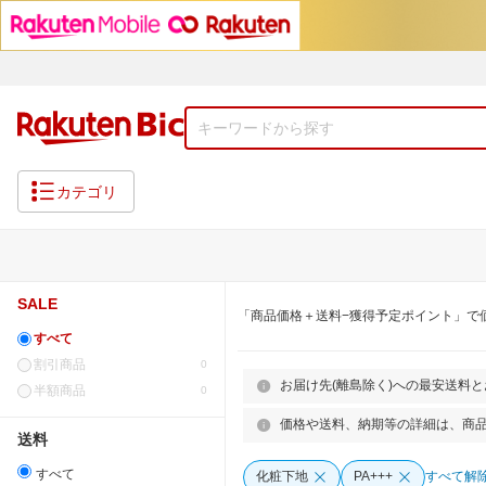
カテゴリ
SALE
「商品価格＋送料−獲得予定ポイント」で
すべて
割引商品
0
お届け先(離島除く)への最安送料
半額商品
0
価格や送料、納期等の詳細は、商
送料
すべて
化粧下地
PA+++
すべて解