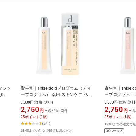
マジッ
資生堂｜shiseido dプログラム（ディ
資生堂｜shise
ータイ
ープログラム） 薬用 スキンケア ベー
ープログラム） 
ス CC ミディアムベージュ 25g ミディ
ス CC ベビーピ
3,300円(価格+送料)
3,300円(価格+送料
アムベージュ
2,750
2,750
円
+送料550円
円
+送
25
ポイント
(
1
倍)
25
ポイント
(
1
倍)
3
(2件)
15:00までの注文で最
15:00までの注文で最短8/10お届け