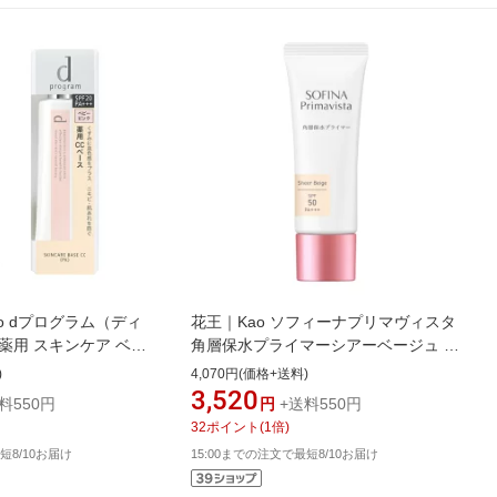
ido dプログラム（ディ
花王｜Kao ソフィーナプリマヴィスタ
薬用 スキンケア ベー
角層保水プライマーシアーベージュ ◆
ンク 25g ベビーピンク
化粧品
)
4,070円(価格+送料)
3,520
料550円
円
+送料550円
32
ポイント
(
1
倍)
短8/10お届け
15:00までの注文で最短8/10お届け