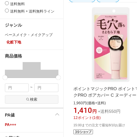
送料無料
送料無料 + 送料無料ライン
ジャンル
ベースメイク・メイクアップ
化粧下地
商品価格
~
ポイントマジックPRO ポイント
クPRO ポアカバー C ヌーディ
検索
プ（15g）
1,960円(価格+送料)
1,410
円
+送料550円
PA値
12
ポイント
(
1
倍)
PA+++
15:00までの注文で最短8/10お届け