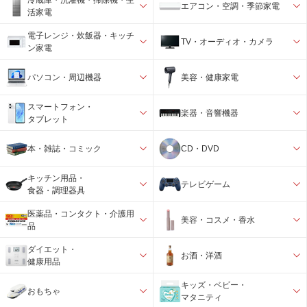
エアコン・空調・季節家電
活家電
電子レンジ・炊飯器・キッチ
TV・オーディオ・カメラ
ン家電
パソコン・周辺機器
美容・健康家電
スマートフォン・
楽器・音響機器
タブレット
本・雑誌・コミック
CD・DVD
キッチン用品・
テレビゲーム
食器・調理器具
医薬品・コンタクト・介護用
美容・コスメ・香水
品
ダイエット・
お酒・洋酒
健康用品
キッズ・ベビー・
おもちゃ
マタニティ