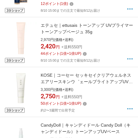
12
ポイント
(
1
倍)
8/10 15:00までの注文で最短8/12お届け
エテュセ｜ettusais トーンアップ UVプライマー
トーンアップベージュ 35g
2,970円(価格+送料)
2,420
円
+送料550円
44
ポイント
(
1
倍+
1
倍UP)
8/10 15:00までの注文で最短8/12お届け
KOSE｜コーセー セッキセイクリアウェルネス
エアリースキンウ゛ェールブライトアップUVベ
ース
3,300円(価格+送料)
2,750
円
+送料550円
50
ポイント
(
1
倍+
1
倍UP)
約2〜3週間で出荷予定
CandyDoll｜キャンディドール Candy Doll（キ
ャンディドール）トーンアップUVベース