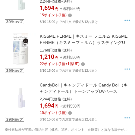
2,244円(価格+送料)
1,694
円
+送料550円
15
ポイント
(
1
倍)
8/10 15:00までの注文で最短8/12お届け
KISSME FERME｜キスミー フェルム KISSME
FERME（キスミーフェルム）ラスティングUV
プロテクトベース 28mL ナチュラル
1,760円(価格+送料)
1,210
円
+送料550円
22
ポイント
(
1
倍+
1
倍UP)
8/10 15:00までの注文で最短8/12お届け
CandyDoll｜キャンディドール Candy Doll（キ
ャンディドール）トーンアップUVベース
2,244円(価格+送料)
1,694
円
+送料550円
15
ポイント
(
1
倍)
8/10 15:00までの注文で最短8/12お届け
※検索結果が実際の商品内容（価格、送料、ポイント、在庫等）と異なる場合がご