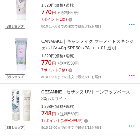
プル
1,320円(価格+送料)
770
円
+送料550円
7
ポイント
(
1
倍)
8/10 15:00までの注文で最短8/12お届け
CANMAKE｜キャンメイク マーメイドスキンジ
ェル UV 40g SPF50+/PA++++ 01 透明
1,320円(価格+送料)
770
円
+送料550円
7
ポイント
(
1
倍)
8/10 15:00までの注文で最短8/12お届け
CEZANNE｜セザンヌ UVトーンアップベース
30g ホワイト
1,298円(価格+送料)
748
円
+送料550円
12
ポイント
(
1
倍+
1
倍UP)
8/10 15:00までの注文で最短8/12お届け