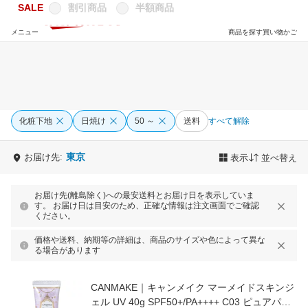
SALE
割引商品
半額商品
メニュー
商品を探す
買い物かご
化粧下地
日焼け
50 ～
送料
すべて解除
東京
お届け先:
表示
並べ替え
お届け先(離島除く)への最安送料とお届け日を表示していま
す。 お届け日は目安のため、正確な情報は注文画面でご確認
ください。
価格や送料、納期等の詳細は、商品のサイズや色によって異な
る場合があります
CANMAKE｜キャンメイク マーメイドスキンジ
ェル UV 40g SPF50+/PA++++ C03 ピュアパー