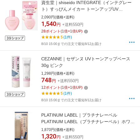
資生堂｜shiseido INTEGRATE（インテグレー
ト）すっぴんメイカー トーンアップUV
25mL[化粧下地]
2,090円(価格+送料)
1,540
円
+送料550円
28
ポイント
(
1
倍+
1
倍UP)
5
(1件)
8/10 15:00までの注文で最短8/12お届け
CEZANNE｜セザンヌ UVトーンアップベース
30g ピンク
1,298円(価格+送料)
748
円
+送料550円
12
ポイント
(
1
倍+
1
倍UP)
5
(1件)
8/10 15:00までの注文で最短8/12お届け
PLATINUM LABEL｜プラチナレーベル
PLATINUM LABEL（プラチナレーベル）ホワイ
トニングリンクルトーンアップUV下地 30g
1,870円(価格+送料)
1,320
円
+送料550円