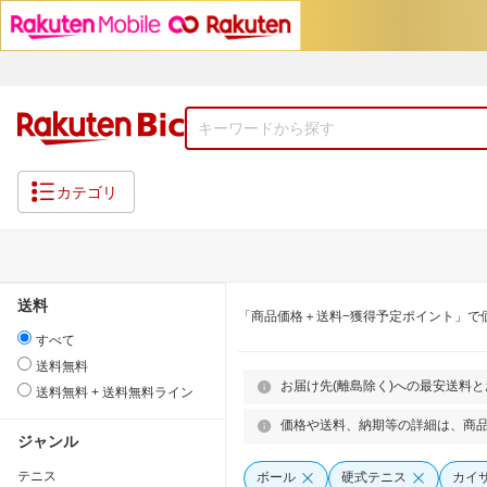
カテゴリ
送料
「商品価格＋送料−獲得予定ポイント」で
すべて
送料無料
お届け先(離島除く)への最安送料
送料無料 + 送料無料ライン
価格や送料、納期等の詳細は、商
ジャンル
テニス
ボール
硬式テニス
カイ