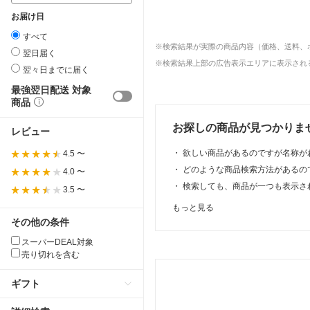
お届け日
すべて
※検索結果が実際の商品内容（価格、送料、
翌日届く
※検索結果上部の広告表示エリアに表示される
翌々日までに届く
最強翌日配送 対象
商品
お探しの商品が見つかりま
レビュー
・
欲しい商品があるのですが名称が
4.5 〜
・
どのような商品検索方法があるの
4.0 〜
・
検索しても、商品が一つも表示さ
3.5 〜
もっと見る
その他の条件
スーパーDEAL対象
売り切れを含む
ギフト