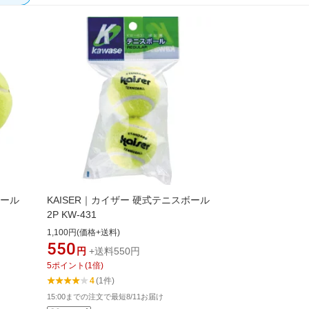
ボール
KAISER｜カイザー 硬式テニスボール
2P KW-431
1,100円(価格+送料)
550
円
+送料550円
5
ポイント
(
1
倍)
4
(1件)
15:00までの注文で最短8/11お届け