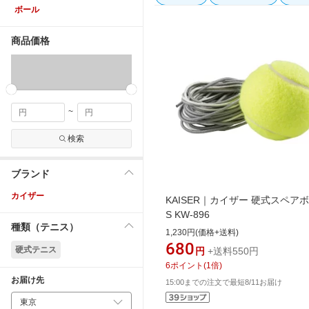
ボール
商品価格
~
検索
ブランド
カイザー
KAISER｜カイザー 硬式スペア
S KW-896
種類（テニス）
1,230円(価格+送料)
680
硬式テニス
円
+送料550円
6
ポイント
(
1
倍)
お届け先
15:00までの注文で最短8/11お届け