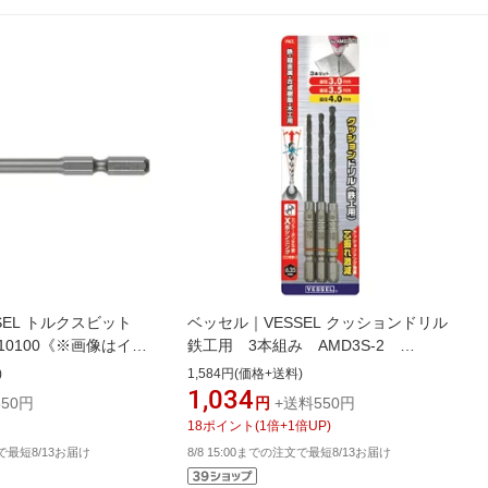
SEL トルクスビット
ベッセル｜VESSEL クッションドリル
T10100《※画像はイメ
鉄工用 3本組み AMD3S-2
の商品とは異なりま
AMD3S2《※画像はイメージです。実
)
1,584円(価格+送料)
際の商品とは異なります》
1,034
50円
円
+送料550円
18
ポイント
(
1
倍+
1
倍UP)
文で最短8/13お届け
8/8 15:00までの注文で最短8/13お届け