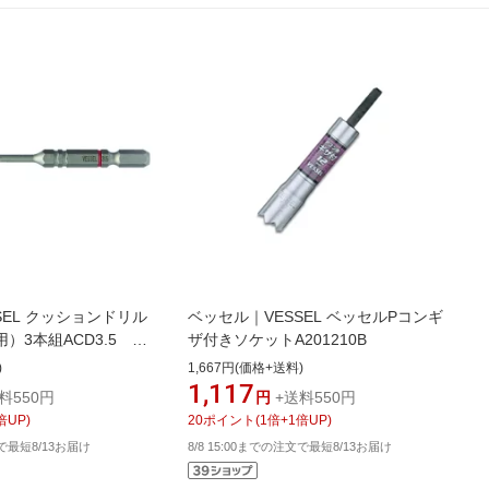
SEL クッションドリル
ベッセル｜VESSEL ベッセルPコンギ
）3本組ACD3.5
ザ付きソケットA201210B
《※画像はイメージです。
)
1,667円(価格+送料)
異なります》
1,117
料550円
円
+送料550円
倍UP)
20
ポイント
(
1
倍+
1
倍UP)
文で最短8/13お届け
8/8 15:00までの注文で最短8/13お届け