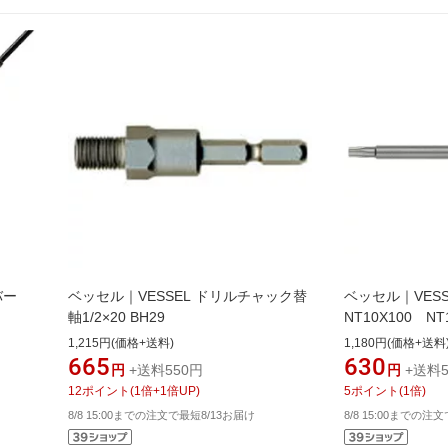
バー
ベッセル｜VESSEL ドリルチャック替
ベッセル｜VES
軸1/2×20 BH29
NT10X100 N
ージです。実際
1,215円(価格+送料)
1,180円(価格+送料
す》
665
630
円
+送料550円
円
+送料5
12
ポイント
(
1
倍+
1
倍UP)
5
ポイント
(
1
倍)
8/8 15:00までの注文で最短8/13お届け
8/8 15:00までの注