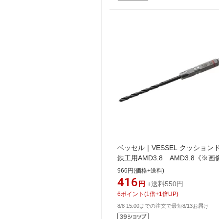
ベッセル｜VESSEL クッション
鉄工用AMD3.8 AMD3.8《※
メージです。実際の商品とは異
966円(価格+送料)
す》
416
円
+送料550円
6
ポイント
(
1
倍+
1
倍UP)
8/8 15:00までの注文で最短8/13お届け