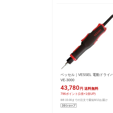
ベッセル｜VESSEL 電動ドライ
VE-3000
43,780
円
送料無料
796
ポイント
(
1
倍+
1
倍UP)
8/8 15:00までの注文で最短8/13お届け