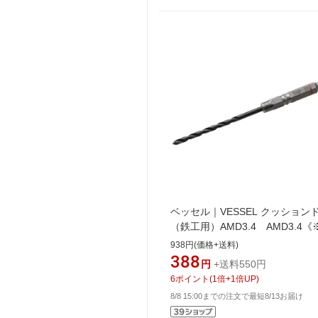
ベッセル｜VESSEL クッション
（鉄工用）AMD3.4 AMD3.4
はイメージです。実際の商品と
938円(価格+送料)
ります》
388
円
+送料550円
6
ポイント
(
1
倍+
1
倍UP)
8/8 15:00までの注文で最短8/13お届け