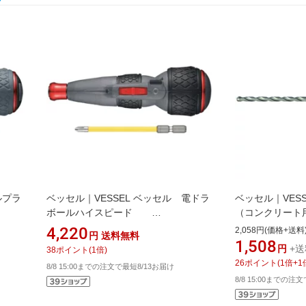
ルプラ
ベッセル｜VESSEL ベッセル 電ドラ
ベッセル｜VES
ボールハイスピード
（コンクリート用
220USB−S1 無負荷回転1200回転／
ACD3S3.5
4,220
2,058円(価格+送料
円
送料無料
分
実際の商品とは
1,508
円
+送
38
ポイント
(
1
倍)
26
ポイント
(
1
倍+
1
8/8 15:00までの注文で最短8/13お届け
8/8 15:00までの注