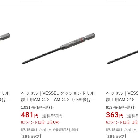
ドリル
ベッセル｜VESSEL クッションドリル
ベッセル｜VES
画像はイ
鉄工用AMD4.2 AMD4.2《※画像はイ
鉄工用AMD2.8
なりま
メージです。実際の商品とは異なりま
メージです。実
1,031円(価格+送料)
913円(価格+送料)
す》
す》
481
363
円
+送料550円
円
+送料5
8
ポイント
(
1
倍+
1
倍UP)
6
ポイント
(
1
倍+
1
倍
8/8 15:00までの注文で最短8/13お届け
8/8 15:00までの注