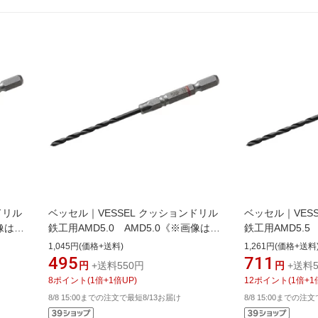
ドリル
ベッセル｜VESSEL クッションドリル
ベッセル｜VES
画像はイ
鉄工用AMD5.0 AMD5.0《※画像はイ
鉄工用AMD5.5
なりま
メージです。実際の商品とは異なりま
メージです。実
1,045円(価格+送料)
1,261円(価格+送料
す》
す》
495
711
円
+送料550円
円
+送料5
8
ポイント
(
1
倍+
1
倍UP)
12
ポイント
(
1
倍+
1
8/8 15:00までの注文で最短8/13お届け
8/8 15:00までの注