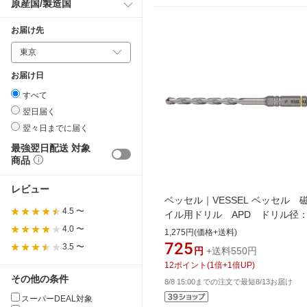
原産国/製造国
お届け先
お届け日
すべて
翌日届く
翌々日までに届く
最強翌日配送 対象
商品
レビュー
ベッセル｜VESSEL ベッセル 
4.5 〜
イル用ドリル APD ドリル径：
8mm 有効長：50mm APD-4.8
4.0 〜
1,275円(価格+送料)
725
3.5 〜
円
+送料550円
12
ポイント
(
1
倍+
1
倍UP)
その他の条件
8/8 15:00までの注文で最短8/13お届け
スーパーDEAL対象