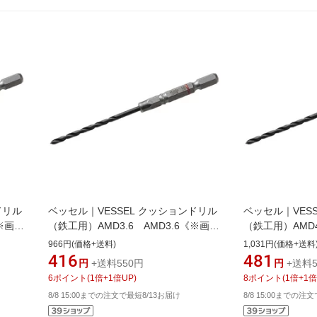
ドリル
ベッセル｜VESSEL クッションドリル
ベッセル｜VES
《※画像
（鉄工用）AMD3.6 AMD3.6《※画像
（鉄工用）AMD4
は異な
はイメージです。実際の商品とは異な
はイメージです
966円(価格+送料)
1,031円(価格+送料
ります》
ります》
416
481
円
+送料550円
円
+送料5
6
ポイント
(
1
倍+
1
倍UP)
8
ポイント
(
1
倍+
1
倍
8/8 15:00までの注文で最短8/13お届け
8/8 15:00までの注