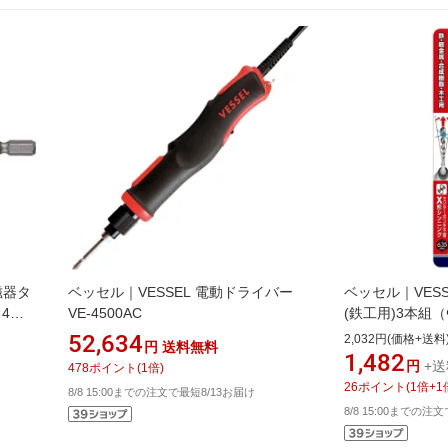
磁器タ
ベッセル｜VESSEL 電動ドライバー
ベッセル｜VES
4．
VE-4500AC
(鉄工用)3本組（Φ
AMD3S-3.5
52,634
2,032円(価格+送料
円
送料無料
1,482
円
+送
478
ポイント
(
1
倍)
26
ポイント
(
1
倍+
1
8/8 15:00までの注文で最短8/13お届け
8/8 15:00までの注