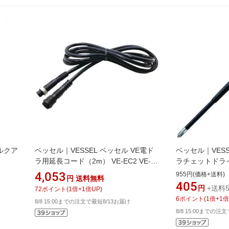
トルクア
ベッセル｜VESSEL ベッセル VE電ド
ベッセル｜VES
ラ用延長コード（2m） VE‐EC2 VE-
ラチェットド
EC2
2200B（＋）2×15
4,053
955円(価格+送料)
円
送料無料
405
円
+送料5
72
ポイント
(
1
倍+
1
倍UP)
6
ポイント
(
1
倍+
1
倍
8/8 15:00までの注文で最短8/13お届け
8/8 15:00までの注