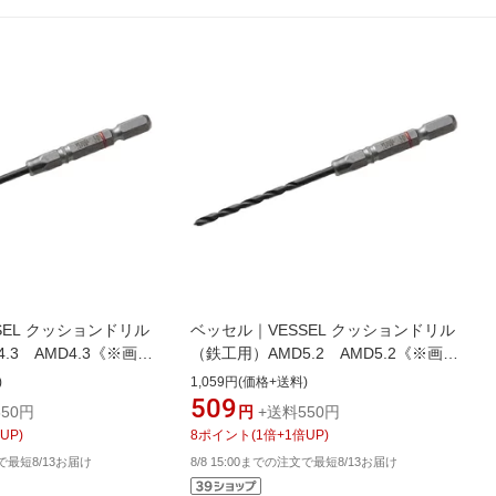
SEL クッションドリル
ベッセル｜VESSEL クッションドリル
.3 AMD4.3《※画像
（鉄工用）AMD5.2 AMD5.2《※画像
。実際の商品とは異な
はイメージです。実際の商品とは異な
)
1,059円(価格+送料)
ります》
509
50円
円
+送料550円
UP)
8
ポイント
(
1
倍+
1
倍UP)
文で最短8/13お届け
8/8 15:00までの注文で最短8/13お届け