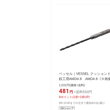
ベッセル｜VESSEL クッション
鉄工用AMD4.8 AMD4.8《※
メージです。実際の商品とは異
1,031円(価格+送料)
す》
481
円
+送料550円
8
ポイント
(
1
倍+
1
倍UP)
8/8 15:00までの注文で最短8/13お届け