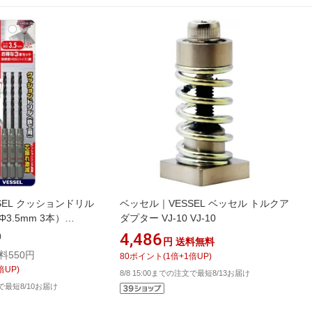
SEL クッションドリル
ベッセル｜VESSEL ベッセル トルクア
3.5mm 3本）
ダプター VJ‐10 VJ-10
4,486
)
円
送料無料
料550円
80
ポイント
(
1
倍+
1
倍UP)
倍UP)
8/8 15:00までの注文で最短8/13お届け
文で最短8/10お届け