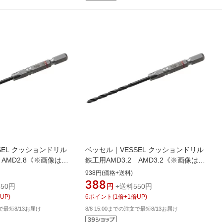
SEL クッションドリル
ベッセル｜VESSEL クッションドリル
 AMD2.8《※画像はイ
鉄工用AMD3.2 AMD3.2《※画像はイ
際の商品とは異なりま
メージです。実際の商品とは異なりま
938円(価格+送料)
す》
388
50円
円
+送料550円
UP)
6
ポイント
(
1
倍+
1
倍UP)
文で最短8/13お届け
8/8 15:00までの注文で最短8/13お届け