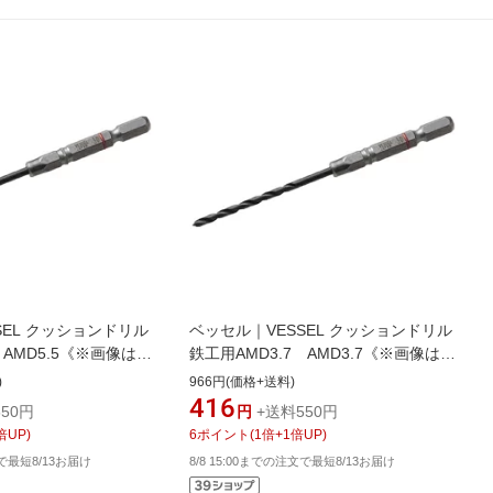
SEL クッションドリル
ベッセル｜VESSEL クッションドリル
 AMD5.5《※画像はイ
鉄工用AMD3.7 AMD3.7《※画像はイ
際の商品とは異なりま
メージです。実際の商品とは異なりま
)
966円(価格+送料)
す》
416
50円
円
+送料550円
倍UP)
6
ポイント
(
1
倍+
1
倍UP)
文で最短8/13お届け
8/8 15:00までの注文で最短8/13お届け