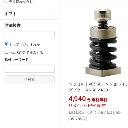
売り切れを含む
ギフト
詳細検索
すべて
いずれか
商品名のみで検索する
除外キーワード
検索
ベッセル｜VESSEL ベッセル 
ダプター VJ‐50 VJ-50
4,940
円
送料無料
88
ポイント
(
1
倍+
1
倍UP)
8/8 15:00までの注文で最短8/13お届け