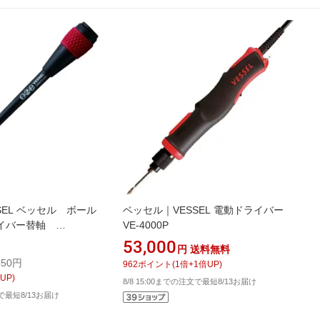
SEL ベッセル ボール
ベッセル｜VESSEL 電動ドライバー
ライバー替軸
VE-4000P
0 2200B-2-150
53,000
円
送料無料
50円
962
ポイント
(
1
倍+
1
倍UP)
UP)
8/8 15:00までの注文で最短8/13お届け
文で最短8/13お届け