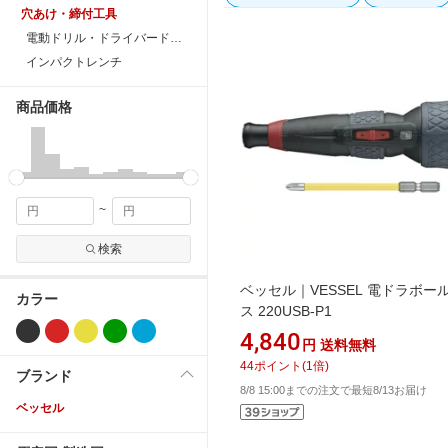
穴あけ・締付工具
電動ドリル・ドライバードリル
インパクトレンチ
商品価格
~
検索
ベッセル｜VESSEL 電ドラボー
カラー
ス 220USB-P1
4,840
円
送料無料
44
ポイント
(
1
倍)
ブランド
8/8 15:00までの注文で最短8/13お届け
ベッセル