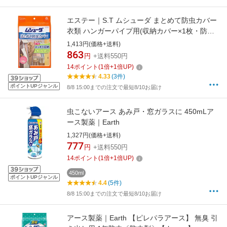
エステー｜S.T ムシューダ まとめて防虫カバー
衣類 ハンガーパイプ用(収納カバー×1枚・防虫
剤×1セット)【rb_pcp】
1,413円(価格+送料)
863
円
+送料550円
14
ポイント
(
1
倍+
1
倍UP)
4.33
(3件)
ポイントUPジャンル
8/8 15:00までの注文で最短8/10お届け
虫こないアース あみ戸・窓ガラスに 450mLア
ース製薬｜Earth
1,327円(価格+送料)
777
円
+送料550円
14
ポイント
(
1
倍+
1
倍UP)
450ml
ポイントUPジャンル
4.4
(5件)
8/8 15:00までの注文で最短8/10お届け
アース製薬｜Earth 【ピレパラアース】 無臭 引