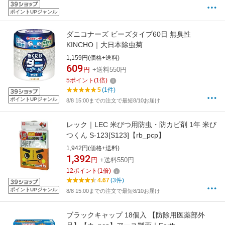
ポイントUPジャンル
ダニコナーズ ビーズタイプ60日 無臭性
KINCHO｜大日本除虫菊
1,159円(価格+送料)
609
円
+送料550円
5
ポイント
(
1
倍)
5
(1件)
ポイントUPジャンル
8/8 15:00までの注文で最短8/10お届け
レック｜LEC 米びつ用防虫・防カビ剤 1年 米び
つくん S-123[S123]【rb_pcp】
1,942円(価格+送料)
1,392
円
+送料550円
12
ポイント
(
1
倍)
4.67
(3件)
ポイントUPジャンル
8/8 15:00までの注文で最短8/10お届け
ブラックキャップ 18個入 【防除用医薬部外