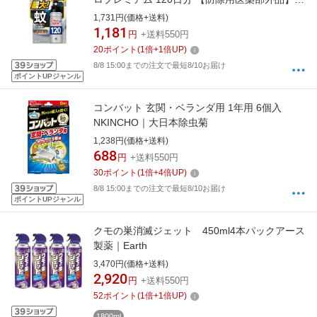
ース製薬｜Earth
1,731円(価格+送料)
1,181
円
+送料550円
20
ポイント
(
1
倍+
1
倍UP)
8/8 15:00までの注文で最短8/10お届け
ポイントUPジャンル
コンバット 玄関・ベランダ用 1年用 6個入
NKINCHO｜大日本除虫菊
1,238円(価格+送料)
688
円
+送料550円
30
ポイント
(
1
倍+
4
倍UP)
8/8 15:00までの注文で最短8/10お届け
ポイントUPジャンル
クモの巣消滅ジェット 450ml4本パックアース
製薬｜Earth
3,470円(価格+送料)
2,920
円
+送料550円
52
ポイント
(
1
倍+
1
倍UP)
1800ml