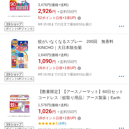
3,476円(価格+送料)
2,926
円
+送料550円
52
ポイント
(
1
倍+
1
倍UP)
8/8 15:00までの注文で最短8/10お届け
ポイントUPジャンル
蚊がいなくなるスプレー 200回 無香料
KINCHO｜大日本除虫菊
1,640円(価格+送料)
1,090
円
+送料550円
18
ポイント
(
1
倍+
1
倍UP)
8/8 15:00までの注文で最短8/10お届け
ポイントUPジャンル
【数量限定】【アースノーマット】60日セット
コードレス〔蚊取り用品〕アース製薬｜Earth
1,576円(価格+送料)
1,026
円
+送料550円
18
ポイント
(
1
倍+
1
倍UP)
5
(4件)
ポイントUPジャンル