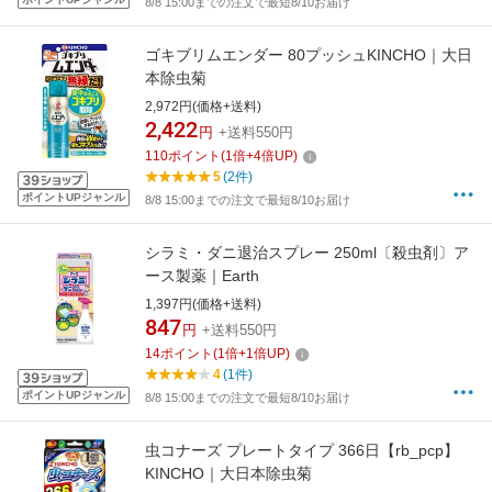
8/8 15:00までの注文で最短8/10お届け
ゴキブリムエンダー 80プッシュKINCHO｜大日
本除虫菊
2,972円(価格+送料)
2,422
円
+送料550円
110
ポイント
(
1
倍+
4
倍UP)
5
(2件)
ポイントUPジャンル
8/8 15:00までの注文で最短8/10お届け
シラミ・ダニ退治スプレー 250ml〔殺虫剤〕ア
ース製薬｜Earth
1,397円(価格+送料)
847
円
+送料550円
14
ポイント
(
1
倍+
1
倍UP)
4
(1件)
ポイントUPジャンル
8/8 15:00までの注文で最短8/10お届け
虫コナーズ プレートタイプ 366日【rb_pcp】
KINCHO｜大日本除虫菊