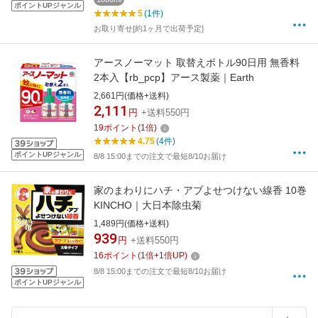
ポイントUPジャンル
5
(1件)
お取り寄せ[約1ヶ月で出荷予定]
アースノーマット 取替えボトル90日用 無香料
2本入【rb_pcp】アース製薬｜Earth
2,661円(価格+送料)
2,111
円
+送料550円
19
ポイント
(
1
倍)
4.75
(4件)
ポイントUPジャンル
8/8 15:00までの注文で最短8/10お届け
家のまわりにハチ・アブよせつけない線香 10巻
KINCHO｜大日本除虫菊
1,489円(価格+送料)
939
円
+送料550円
16
ポイント
(
1
倍+
1
倍UP)
8/8 15:00までの注文で最短8/10お届け
ポイントUPジャンル