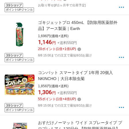
お取り寄せ[約1ヶ月半で出荷予定]
ポイントUPジャンル
ゴキジェットプロ 450mL 【防除用医薬部外
品】アース製薬｜Earth
1,696円(価格+送料)
1,146
円
+送料550円
20
ポイント
(
1
倍+
1
倍UP)
8/8 15:00までの注文で最短8/10お届け
ポイントUPジャンル
コンバット スマートタイプ 1年用 20個入
NKINCHO｜大日本除虫菊
1,856円(価格+送料)
1,306
円
+送料550円
55
ポイント
(
1
倍+
4
倍UP)
8/8 15:00までの注文で最短8/10お届け
ポイントUPジャンル
おすだけノーマット ワイド スプレータイプ プ
ロプレミアム 120日分 【防除用医薬部外品】ア