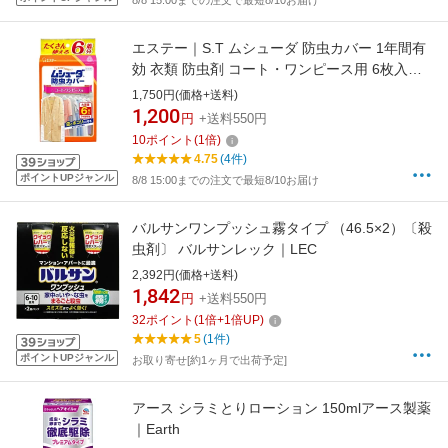
8/8 15:00までの注文で最短8/10お届け
エステー｜S.T ムシューダ 防虫カバー 1年間有
効 衣類 防虫剤 コート・ワンピース用 6枚入
【rb_pcp】
1,750円(価格+送料)
1,200
円
+送料550円
10
ポイント
(
1
倍)
4.75
(4件)
ポイントUPジャンル
8/8 15:00までの注文で最短8/10お届け
バルサンワンプッシュ霧タイプ （46.5×2）〔殺
虫剤〕 バルサンレック｜LEC
2,392円(価格+送料)
1,842
円
+送料550円
32
ポイント
(
1
倍+
1
倍UP)
5
(1件)
ポイントUPジャンル
お取り寄せ[約1ヶ月で出荷予定]
アース シラミとりローション 150mlアース製薬
｜Earth