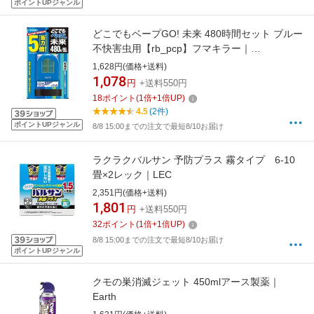
ポイントUPジャンル
どこでもベープGO! 未来 480時間セット ブルー
不快害虫用【rb_pcp】フマキラー｜
FUMAKILLA
1,628円(価格+送料)
1,078
円
+送料550円
18
ポイント
(
1
倍+
1
倍UP)
4.5
(2件)
ポイントUPジャンル
8/8 15:00までの注文で最短8/10お届け
ラクラクバルサン 予防プラス 霧タイプ 6-10
畳×2レック｜LEC
2,351円(価格+送料)
1,801
円
+送料550円
32
ポイント
(
1
倍+
1
倍UP)
8/8 15:00までの注文で最短8/10お届け
ポイントUPジャンル
クモの巣消滅ジェット 450mlアース製薬｜
Earth