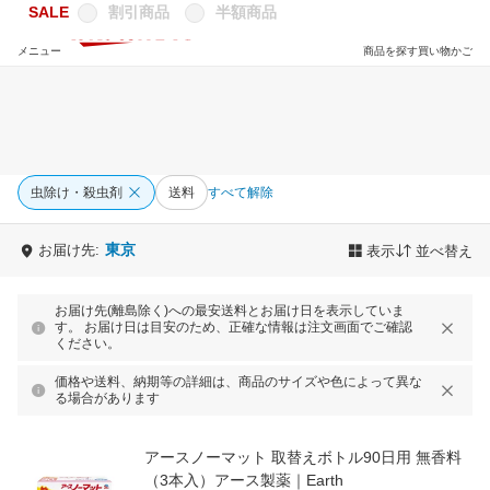
SALE
割引商品
半額商品
メニュー
商品を探す
買い物かご
虫除け・殺虫剤
送料
すべて解除
東京
お届け先:
表示
並べ替え
お届け先(離島除く)への最安送料とお届け日を表示していま
す。 お届け日は目安のため、正確な情報は注文画面でご確認
ください。
価格や送料、納期等の詳細は、商品のサイズや色によって異な
る場合があります
アースノーマット 取替えボトル90日用 無香料
（3本入）アース製薬｜Earth