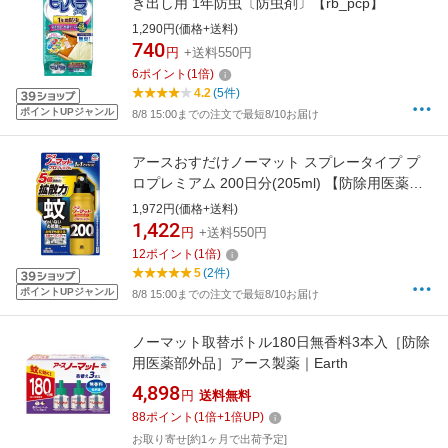
き出し用 1年防虫〔防虫剤〕【rb_pcp】
1,290円(価格+送料)
740
円
+送料550円
6
ポイント
(
1
倍)
4.2
(5件)
ポイントUPジャンル
8/8 15:00までの注文で最短8/10お届け
アースおすだけノーマット スプレータイプ プ
ロプレミアム 200日分(205ml) 【防除用医薬部
外品】アース製薬｜Earth
1,972円(価格+送料)
1,422
円
+送料550円
12
ポイント
(
1
倍)
5
(2件)
ポイントUPジャンル
8/8 15:00までの注文で最短8/10お届け
ノーマット取替ボトル180日無香料3本入［防除
用医薬部外品］アース製薬｜Earth
4,898
円
送料無料
88
ポイント
(
1
倍+
1
倍UP)
お取り寄せ[約1ヶ月で出荷予定]