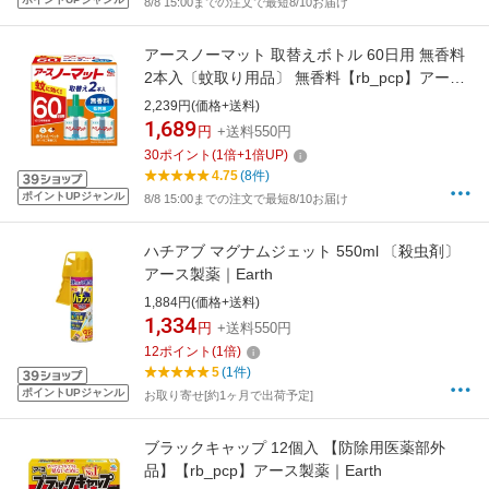
8/8 15:00までの注文で最短8/10お届け
アースノーマット 取替えボトル 60日用 無香料
2本入〔蚊取り用品〕 無香料【rb_pcp】アース
製薬｜Earth
2,239円(価格+送料)
1,689
円
+送料550円
30
ポイント
(
1
倍+
1
倍UP)
4.75
(8件)
ポイントUPジャンル
8/8 15:00までの注文で最短8/10お届け
ハチアブ マグナムジェット 550ml 〔殺虫剤〕
アース製薬｜Earth
1,884円(価格+送料)
1,334
円
+送料550円
12
ポイント
(
1
倍)
5
(1件)
ポイントUPジャンル
お取り寄せ[約1ヶ月で出荷予定]
ブラックキャップ 12個入 【防除用医薬部外
品】【rb_pcp】アース製薬｜Earth