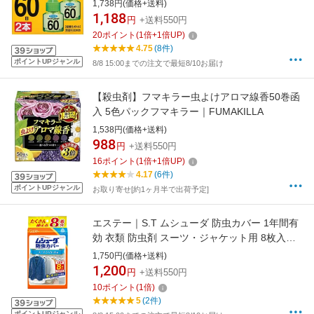
FUMAKILLA
1,738円(価格+送料)
1,188
円
+送料550円
20
ポイント
(
1
倍+
1
倍UP)
4.75
(8件)
ポイントUPジャンル
8/8 15:00までの注文で最短8/10お届け
【殺虫剤】フマキラー虫よけアロマ線香50巻函
入 5色パックフマキラー｜FUMAKILLA
1,538円(価格+送料)
988
円
+送料550円
16
ポイント
(
1
倍+
1
倍UP)
4.17
(6件)
ポイントUPジャンル
お取り寄せ[約1ヶ月半で出荷予定]
エステー｜S.T ムシューダ 防虫カバー 1年間有
効 衣類 防虫剤 スーツ・ジャケット用 8枚入
【rb_pcp】
1,750円(価格+送料)
1,200
円
+送料550円
10
ポイント
(
1
倍)
5
(2件)
ポイントUPジャンル