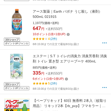
アース製薬｜Earth バポナ うじ殺し（液剤）
500mL 021915
1,197円(価格+送料)
647
円
+送料550円
10
ポイント
(
1
倍+
1
倍UP)
4
(2件)
ポイントUPジャンル
8/8 15:00までの注文で最短8/10お届け
エステー｜S.T トイレの消臭力 消臭芳香剤 消臭
剤 トイレ 置き型 エアリーブーケ 400mL
885円(価格+送料)
335
円
+送料550円
6
ポイント
(
1
倍+
1
倍UP)
5
(2件)
ポイントUPジャンル
8/8 15:00までの注文で最短8/10お届け
【ベープリキッド】60日 無香料 2本入〔蚊取り
用品〕 リキッド2本【rb_pcp】フマキラー｜