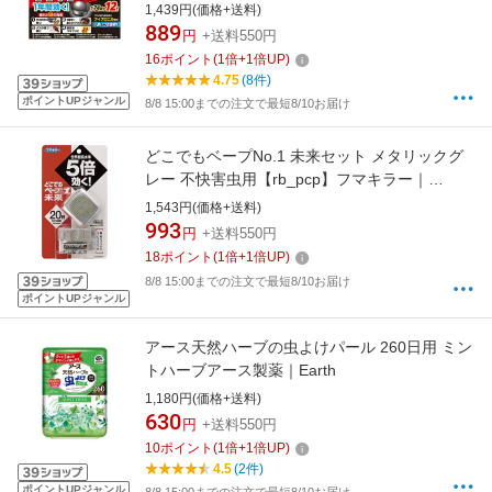
1,439円(価格+送料)
889
円
+送料550円
16
ポイント
(
1
倍+
1
倍UP)
4.75
(8件)
ポイントUPジャンル
8/8 15:00までの注文で最短8/10お届け
どこでもベープNo.1 未来セット メタリックグ
レー 不快害虫用【rb_pcp】フマキラー｜
FUMAKILLA
1,543円(価格+送料)
993
円
+送料550円
18
ポイント
(
1
倍+
1
倍UP)
8/8 15:00までの注文で最短8/10お届け
ポイントUPジャンル
アース天然ハーブの虫よけパール 260日用 ミン
トハーブアース製薬｜Earth
1,180円(価格+送料)
630
円
+送料550円
10
ポイント
(
1
倍+
1
倍UP)
4.5
(2件)
ポイントUPジャンル