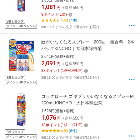
1,631円(価格+送料)
1,081
円
+送料550円
9
ポイント
(
1
倍)
4.43
(7件)
ポイントUPジャンル
8/8 15:00までの注文で最短8/10お届け
蚊がいなくなるスプレー 200回 無香料 2本
パックKINCHO｜大日本除虫菊
2,641円(価格+送料)
2,091
円
+送料550円
38
ポイント
(
1
倍+
1
倍UP)
8/8 15:00までの注文で最短8/10お届け
ポイントUPジャンル
コックローチ ゴキブリがいなくなるスプレーM
200mLKINCHO｜大日本除虫菊
1,626円(価格+送料)
1,076
円
+送料550円
18
ポイント
(
1
倍+
1
倍UP)
4.83
(6件)
ポイントUPジャンル
8/8 15:00までの注文で最短8/10お届け