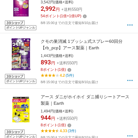
3,542円(価格+送料)
2,992
円
+送料550円
54
ポイント
(
1
倍+
1
倍UP)
8/8 15:00までの注文で最短8/10お届け
ポイントUPジャンル
クモの巣消滅 1プッシュ式スプレー60回分
【rb_pcp】アース製薬｜Earth
1,443円(価格+送料)
893
円
+送料550円
8
ポイント
(
1
倍)
4.2
(5件)
ポイントUPジャンル
8/8 15:00までの注文で最短8/10お届け
アース ダニがホイホイ ダニ捕りシートアース
製薬｜Earth
1,494円(価格+送料)
944
円
+送料550円
8
ポイント
(
1
倍)
4.33
(3件)
ポイントUPジャンル
8/8 15:00までの注文で最短8/10お届け