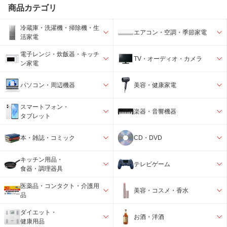
商品カテゴリ
冷蔵庫・洗濯機・掃除機・生
エアコン・空調・季節家電
活家電
電子レンジ・炊飯器・キッチ
TV・オーディオ・カメラ
ン家電
パソコン・周辺機器
美容・健康家電
スマートフォン・
楽器・音響機器
タブレット
本・雑誌・コミック
CD・DVD
キッチン用品・
テレビゲーム
食器・調理器具
医薬品・コンタクト・介護用
美容・コスメ・香水
品
ダイエット・
お酒・洋酒
健康用品