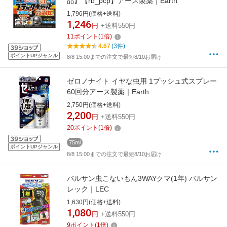
品】【rb_pcp】アース製薬｜Earth
1,796円(価格+送料)
1,246
円
+送料550円
11
ポイント
(
1
倍)
4.67
(3件)
ポイントUPジャンル
8/8 15:00までの注文で最短8/10お届け
ゼロノナイト イヤな虫用 1プッシュ式スプレー
60回分アース製薬｜Earth
2,750円(価格+送料)
2,200
円
+送料550円
20
ポイント
(
1
倍)
75ml
ポイントUPジャンル
8/8 15:00までの注文で最短8/10お届け
バルサン虫こないもん3WAYクマ(1年) バルサン
レック｜LEC
1,630円(価格+送料)
1,080
円
+送料550円
9
ポイント
(
1
倍)