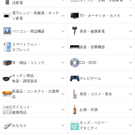
活家電
電子レンジ・炊飯器・キッチ
TV・オーディオ・カメラ
ン家電
パソコン・周辺機器
美容・健康家電
スマートフォン・
楽器・音響機器
タブレット
本・雑誌・コミック
CD・DVD
キッチン用品・
テレビゲーム
食器・調理器具
医薬品・コンタクト・介護用
美容・コスメ・香水
品
ダイエット・
お酒・洋酒
健康用品
キッズ・ベビー・
おもちゃ
マタニティ