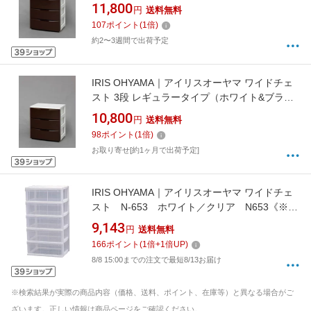
ン/約幅55×奥行41×高さ80.5cm）
11,800
円
送料無料
107
ポイント
(
1
倍)
約2〜3週間で出荷予定
IRIS OHYAMA｜アイリスオーヤマ ワイドチェ
スト 3段 レギュラータイプ（ホワイト&ブラウ
ン/約幅55×奥行41×高さ61.5cm）
10,800
円
送料無料
98
ポイント
(
1
倍)
お取り寄せ[約1ヶ月で出荷予定]
IRIS OHYAMA｜アイリスオーヤマ ワイドチェ
スト N-653 ホワイト／クリア N653《※画
像はイメージです。実際の商品とは異なりま
9,143
円
送料無料
す》
166
ポイント
(
1
倍+
1
倍UP)
8/8 15:00までの注文で最短8/13お届け
※検索結果が実際の商品内容（価格、送料、ポイント、在庫等）と異なる場合がご
ざいます。正しい情報は商品ページをご確認ください。