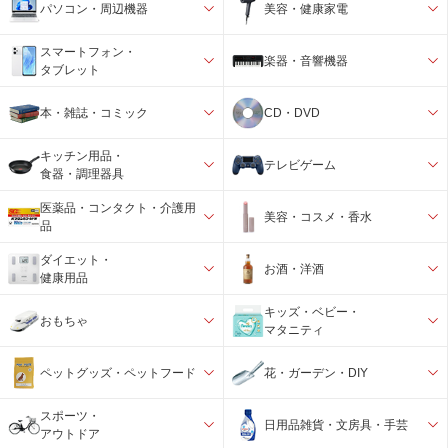
パソコン・周辺機器
美容・健康家電
スマートフォン・
楽器・音響機器
タブレット
本・雑誌・コミック
CD・DVD
キッチン用品・
テレビゲーム
食器・調理器具
医薬品・コンタクト・介護用
美容・コスメ・香水
品
ダイエット・
お酒・洋酒
健康用品
キッズ・ベビー・
おもちゃ
マタニティ
ペットグッズ・ペットフード
花・ガーデン・DIY
スポーツ・
日用品雑貨・文房具・手芸
アウトドア