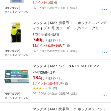
2
ポイント
(
1
倍)
8/7 15:00までの注文で最短8/9お届け
ポイントUPジャンル
マックス｜MAX 携帯用 ミニ ホッチキス ハンデ
ィタイプ 10号 カラーギミック(ライトグリーン)
HD-10XS/LG
1,290円(価格+送料)
740
円
+送料550円
12
ポイント
(
1
倍+
1
倍UP)
8/7 15:00までの注文で最短8/9お届け
ポイントUPジャンル
マックス｜MAX バイモ80ハリ NO1110MM
734円(価格+送料)
184
円
+送料550円
2
ポイント
(
1
倍+
1
倍UP)
3
(1件)
8/7 15:00までの注文で最短8/9お届け
ポイントUPジャンル
マックス｜MAX 携帯用 ミニ ホッチキス ハンデ