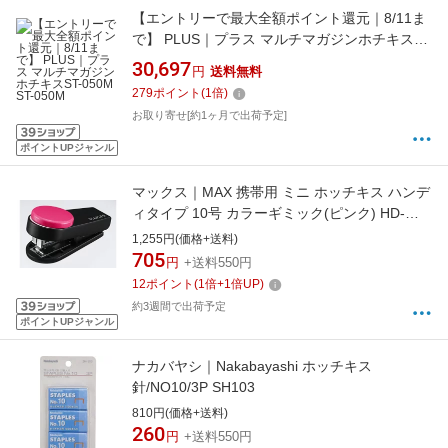
【エントリーで最大全額ポイント還元｜8/11ま
で】 PLUS｜プラス マルチマガジンホチキス
ST-050M ST-050M
30,697
円
送料無料
279
ポイント
(
1
倍)
お取り寄せ[約1ヶ月で出荷予定]
ポイントUPジャンル
マックス｜MAX 携帯用 ミニ ホッチキス ハンデ
ィタイプ 10号 カラーギミック(ピンク) HD-
10XS/P
1,255円(価格+送料)
705
円
+送料550円
12
ポイント
(
1
倍+
1
倍UP)
約3週間で出荷予定
ポイントUPジャンル
ナカバヤシ｜Nakabayashi ホッチキス
針/NO10/3P SH103
810円(価格+送料)
260
円
+送料550円