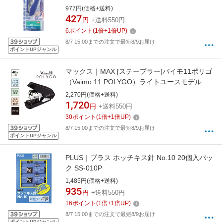
977円(価格+送料)
427
円
+送料550円
6
ポイント
(
1
倍+
1
倍UP)
8/7 15:00までの注文で最短8/9お届け
ポイントUPジャンル
マックス｜MAX [ステープラー]バイモ11ポリゴ
（Vaimo 11 POLYGO）ライトユースモデル
HD-11SFLK/K （ブラック）
2,270円(価格+送料)
1,720
円
+送料550円
30
ポイント
(
1
倍+
1
倍UP)
8/7 15:00までの注文で最短8/9お届け
ポイントUPジャンル
PLUS｜プラス ホッチキス針 No.10 20個入パッ
ク SS-010P
1,485円(価格+送料)
935
円
+送料550円
16
ポイント
(
1
倍+
1
倍UP)
8/7 15:00までの注文で最短8/9お届け
ポイントUPジャンル