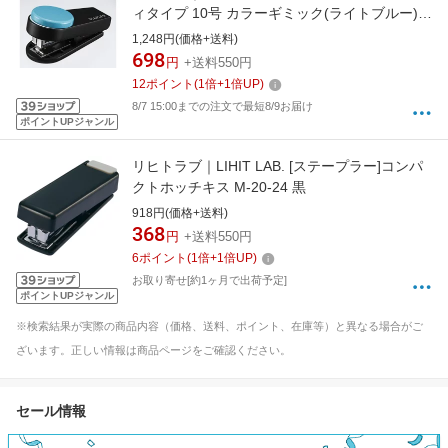
ィタイプ 10号 カラーギミック(ライトブルー)
HD-10XS/LB
1,248円(価格+送料)
698
円
+送料550円
12
ポイント
(
1
倍+
1
倍UP)
8/7 15:00までの注文で最短8/9お届け
ポイントUPジャンル
リヒトラブ｜LIHIT LAB. [ステープラー]コンパ
クトホッチキス M-20-24 黒
918円(価格+送料)
368
円
+送料550円
6
ポイント
(
1
倍+
1
倍UP)
お取り寄せ[約1ヶ月で出荷予定]
ポイントUPジャンル
※検索結果が実際の商品内容（価格、送料、ポイント、在庫等）と異なる場合がご
ざいます。正しい情報は商品ページをご確認ください。
セール情報