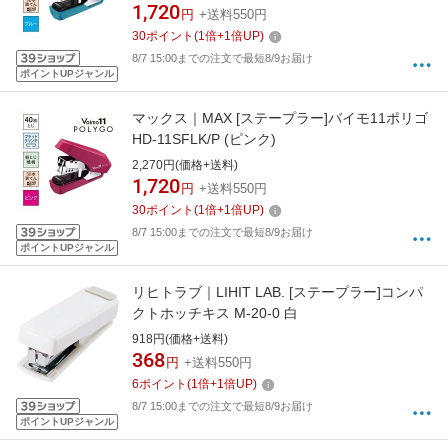
1,720
円
+送料550円
30
ポイント
(
1
倍+
1
倍UP)
8/7 15:00までの注文で最短8/9お届け
ポイントUPジャンル
マックス｜MAX [ステープラー]バイモ11ポリゴ
HD-11SFLK/P (ピンク)
2,270円(価格+送料)
1,720
円
+送料550円
30
ポイント
(
1
倍+
1
倍UP)
8/7 15:00までの注文で最短8/9お届け
ポイントUPジャンル
リヒトラブ｜LIHIT LAB. [ステープラー]コンパ
クトホッチキス M-20-0 白
918円(価格+送料)
368
円
+送料550円
6
ポイント
(
1
倍+
1
倍UP)
8/7 15:00までの注文で最短8/9お届け
ポイントUPジャンル