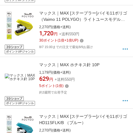
マックス｜MAX [ステープラー]バイモ11ポリゴ
（Vaimo 11 POLYGO）ライトユースモデル
HD-11SFLK/LG ライトグリーン
2,270円(価格+送料)
1,720
円
+送料550円
30
ポイント
(
1
倍+
1
倍UP)
8/7 15:00までの注文で最短8/9お届け
ポイントUPジャンル
マックス｜MAX ホチキス針 10P
1,179円(価格+送料)
629
円
+送料550円
5
ポイント
(
1
倍)
約3週間で出荷予定
ポイントUPジャンル
マックス｜MAX [ステープラー]バイモ11ポリゴ
HD11SFLK/B （ブルー）
2,270円(価格+送料)