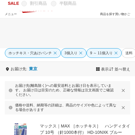
SALE
割引商品
半額商品
メニュー
商品を探す
買い物かご
ホッチキス・穴あけパンチ
3個入り
9 ～ 11個入り
送料
東京
お届け先:
表示
並べ替え
お届け先(離島除く)への最安送料とお届け日を表示していま
す。 お届け日は目安のため、正確な情報は注文画面でご確認
ください。
価格や送料、納期等の詳細は、商品のサイズや色によって異な
る場合があります
マックス｜MAX ［ホッチキス］ ハンディタイ
プ 10号 （針1000本付） HD-10NXK ブルー