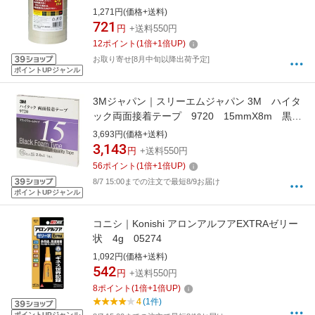
1,271円(価格+送料)
721
円
+送料550円
12
ポイント
(
1
倍+
1
倍UP)
お取り寄せ[8月中旬以降出荷予定]
ポイントUPジャンル
3Mジャパン｜スリーエムジャパン 3M ハイタ
ック両面接着テープ 9720 15mmX8m 黒
1巻入り 9720 15 AAD
3,693円(価格+送料)
3,143
円
+送料550円
56
ポイント
(
1
倍+
1
倍UP)
8/7 15:00までの注文で最短8/9お届け
ポイントUPジャンル
コニシ｜Konishi アロンアルフアEXTRAゼリー
状 4g 05274
1,092円(価格+送料)
542
円
+送料550円
8
ポイント
(
1
倍+
1
倍UP)
4
(1件)
ポイントUPジャンル