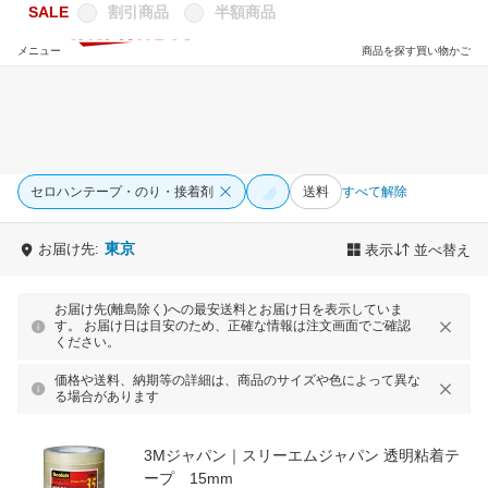
SALE
割引商品
半額商品
メニュー
商品を探す
買い物かご
セロハンテープ・のり・接着剤
送料
すべて解除
東京
お届け先:
表示
並べ替え
お届け先(離島除く)への最安送料とお届け日を表示していま
す。 お届け日は目安のため、正確な情報は注文画面でご確認
ください。
価格や送料、納期等の詳細は、商品のサイズや色によって異な
る場合があります
3Mジャパン｜スリーエムジャパン 透明粘着テ
ープ 15mm