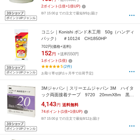
2
ポイント
(
1
倍+
1
倍UP)
8/7 15:00までの注文で最短8/9お届け
ポイントUPジャンル
コニシ｜Konishi ボンド木工用 50g（ハンディ
パック） ＃10124 CH1850HP
702円(価格+送料)
152
円
+送料550円
1
ポイント
(
1
倍)
5
(2件)
ポイントUPジャンル
お取り寄せ[約1ヶ月半で出荷予定]
3Mジャパン｜スリーエムジャパン 3M ハイタ
ック両面接着テープ 9720 20mmX8m 黒
1巻入り 9720 20 AAD
4,143
円
送料無料
74
ポイント
(
1
倍+
1
倍UP)
8/7 15:00までの注文で最短8/12お届け
ポイントUPジャンル