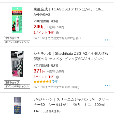
東亜合成｜TOAGOSEI アロンはがし 10cc
AAHAGASI
790円(価格+送料)
240
円
+送料550円
2
ポイント
(
1
倍)
8/7 15:00までの注文で最短8/12お届け
ポイントUPジャンル
シヤチハタ｜Shachihata ZSG-A2／H 個人情報
保護のり ケスペタ ピンク[ZSGA2Hコジンジョ
ウホウホゴノ]
921円(価格+送料)
371
円
+送料550円
3
ポイント
(
1
倍)
5
(2件)
ポイントUPジャンル
8/7 15:00までの注文で最短8/9お届け
3Mジャパン｜スリーエムジャパン 3M クリー
ナー30 シールはがし 強力 ミニ 100ml
1,678円(価格+送料)