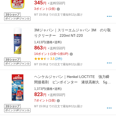
345
円
+送料550円
3
ポイント
(
1
倍)
8/7 15:00までの注文で最短8/12お届け
ポイントUPジャンル
3Mジャパン｜スリーエムジャパン 3M のり取
りクリーナー 220ml NT-220
1,413円(価格+送料)
863
円
+送料550円
14
ポイント
(
1
倍+
1
倍UP)
3.5
(2件)
ポイントUPジャンル
8/7 15:00までの注文で最短8/12お届け
ヘンケルジャパン｜Henkel LOCTITE 強力瞬
間接着剤 ピンポインター 液状高耐久 5g
LML-005 LML-005
1,373円(価格+送料)
823
円
+送料550円
7
ポイント
(
1
倍)
8/7 15:00までの注文で最短8/12お届け
ポイントUPジャンル