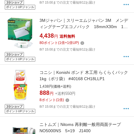
8/7 15:00までの注文で最短8/12お届け
ポイントUPジャンル
3Mジャパン｜スリーエムジャパン 3M メンデ
ィングテープエコノパック 18mmX30m 12
巻入 巻芯径25mm MP-18S
4,438
円
送料無料
80
ポイント
(
1
倍+
1
倍UP)
8/7 15:00までの注文で最短8/12お届け
ポイントUPジャンル
コニシ｜Konishi ボンド 木工用 らくらくパック
1kg（ポリ袋） #40168 CH18LLP1
1,438円(価格+送料)
888
円
+送料550円
8
ポイント
(
1
倍)
8/7 15:00までの注文で最短8/12お届け
ポイントUPジャンル
ニトムズ｜Nitoms 再剥離一般用両面テープ
NO5000NS 5×19 J1400