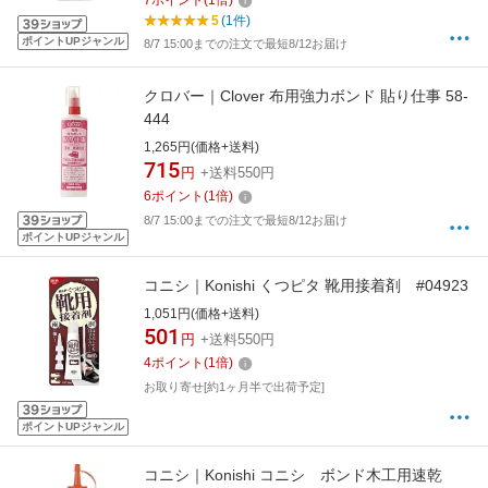
7
ポイント
(
1
倍)
5
(1件)
ポイントUPジャンル
8/7 15:00までの注文で最短8/12お届け
クロバー｜Clover 布用強力ボンド 貼り仕事 58-
444
1,265円(価格+送料)
715
円
+送料550円
6
ポイント
(
1
倍)
8/7 15:00までの注文で最短8/12お届け
ポイントUPジャンル
コニシ｜Konishi くつピタ 靴用接着剤 #04923
1,051円(価格+送料)
501
円
+送料550円
4
ポイント
(
1
倍)
お取り寄せ[約1ヶ月半で出荷予定]
ポイントUPジャンル
コニシ｜Konishi コニシ ボンド木工用速乾