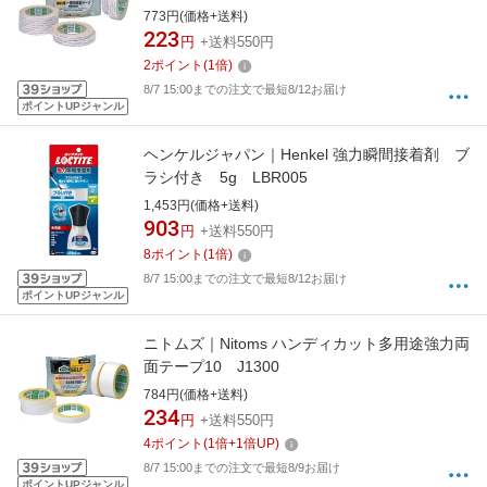
773円(価格+送料)
223
円
+送料550円
2
ポイント
(
1
倍)
8/7 15:00までの注文で最短8/12お届け
ポイントUPジャンル
ヘンケルジャパン｜Henkel 強力瞬間接着剤 ブ
ラシ付き 5g LBR005
1,453円(価格+送料)
903
円
+送料550円
8
ポイント
(
1
倍)
8/7 15:00までの注文で最短8/12お届け
ポイントUPジャンル
ニトムズ｜Nitoms ハンディカット多用途強力両
面テープ10 J1300
784円(価格+送料)
234
円
+送料550円
4
ポイント
(
1
倍+
1
倍UP)
8/7 15:00までの注文で最短8/9お届け
ポイントUPジャンル