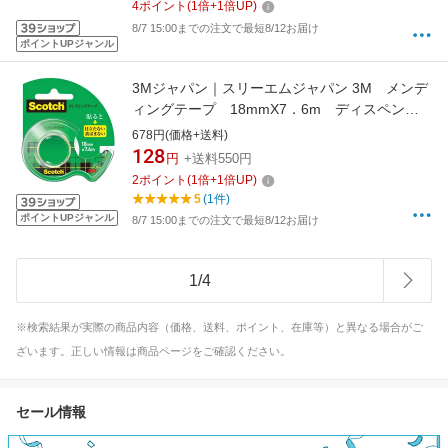
4
ポイント
(
1
倍+
1
倍UP)
8/7 15:00までの注文で最短8/12お届け
ポイントUPジャンル
3Mジャパン｜スリーエムジャパン 3M メンデ
ィングテープ 18mmX7．6m ディスペンサ
ー付 CM-18
678円(価格+送料)
128
円
+送料550円
2
ポイント
(
1
倍+
1
倍UP)
5
(1件)
ポイントUPジャンル
8/7 15:00までの注文で最短8/12お届け
1
/
4
※検索結果が実際の商品内容（価格、送料、ポイント、在庫等）と異なる場合がご
ざいます。正しい情報は商品ページをご確認ください。
セール情報