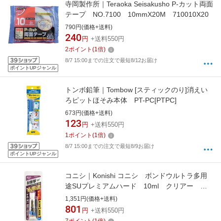
寺岡製作所｜Teraoka Seisakusho P-カット両面
テープ NO.7100 10mmX20M 710010X20
790円(価格+送料)
240
円
+送料550円
2
ポイント
(
1
倍)
8/7 15:00までの注文で最短8/12お届け
ポイントUPジャンル
トンボ鉛筆｜Tombow [スティックのり]消えい
ろピットほそみ本体 PT-PC[PTPC]
673円(価格+送料)
123
円
+送料550円
1
ポイント
(
1
倍)
8/7 15:00までの注文で最短8/9お届け
ポイントUPジャンル
コニシ｜Konishi コニシ ボンドウルトラ多用
途SUプレミアムハード 10ml クリアー
05140《※画像はイメージです。実際の商品と
1,351円(価格+送料)
は異なります》
801
円
+送料550円