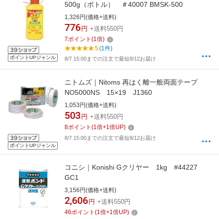
500g（ボトル） ＃40007 BMSK-500
1,326円(価格+送料)
776
円
+送料550円
7
ポイント
(
1
倍)
5
(1件)
ポイントUPジャンル
8/7 15:00までの注文で最短8/12お届け
ニトムズ｜Nitoms 再はく離一般両面テープ
NO5000NS 15×19 J1360
1,053円(価格+送料)
503
円
+送料550円
8
ポイント
(
1
倍+
1
倍UP)
8/7 15:00までの注文で最短8/12お届け
ポイントUPジャンル
コニシ｜Konishi Gクリヤー 1kg #44227
GC1
3,156円(価格+送料)
2,606
円
+送料550円
46
ポイント
(
1
倍+
1
倍UP)