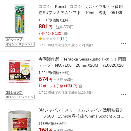
コニシ｜Konishi コニシ ボンドウルトラ多用
途SUプレミアムソフト 10ml 透明 05139
TM《※画像はイメージです。実際の商品とは
1,351円(価格+送料)
異なります》
801
円
+送料550円
7
ポイント
(
1
倍)
1
(1件)
ポイントUPジャンル
8/7 15:00までの注文で最短8/12お届け
寺岡製作所｜Teraoka Seisakusho P-カット両面
テープ NO.7100 20mmX20M 710020X20
1,224円(価格+送料)
674
円
+送料550円
12
ポイント
(
1
倍+
1
倍UP)
8/7 15:00までの注文で最短8/12お届け
ポイントUPジャンル
3Mジャパン｜スリーエムジャパン 透明粘着テ
ープ500 15m巻(巻芯径76mm) Scotch(スコッ
チ) 500-1515-5P
718円(価格+送料)
168
円
+送料550円