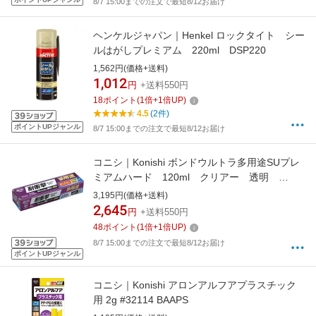
8/7 15:00までの注文で最短8/12お届け
ヘンケルジャパン｜Henkel ロックタイト シー
ルはがしプレミアム 220ml DSP220
1,562円(価格+送料)
1,012
円
+送料550円
18
ポイント
(
1
倍+
1
倍UP)
4.5
(2件)
ポイントUPジャンル
8/7 15:00までの注文で最短8/12お届け
コニシ｜Konishi ボンドウルトラ多用途SUプレ
ミアムハード 120ml クリアー 透明
05150
3,195円(価格+送料)
2,645
円
+送料550円
48
ポイント
(
1
倍+
1
倍UP)
8/7 15:00までの注文で最短8/12お届け
ポイントUPジャンル
コニシ｜Konishi アロンアルフアプラスチック
用 2g #32114 BAAPS