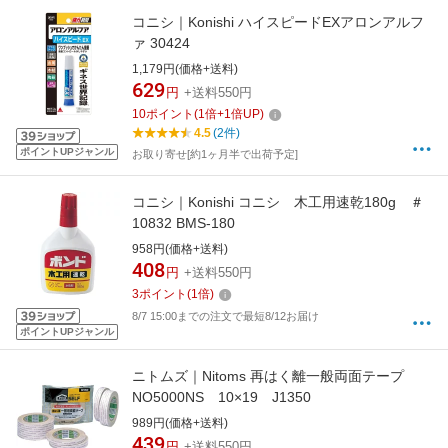
コニシ｜Konishi ハイスピードEXアロンアルフ
ァ 30424
1,179円(価格+送料)
629
円
+送料550円
10
ポイント
(
1
倍+
1
倍UP)
4.5
(2件)
ポイントUPジャンル
お取り寄せ[約1ヶ月半で出荷予定]
コニシ｜Konishi コニシ 木工用速乾180g ＃
10832 BMS-180
958円(価格+送料)
408
円
+送料550円
3
ポイント
(
1
倍)
8/7 15:00までの注文で最短8/12お届け
ポイントUPジャンル
ニトムズ｜Nitoms 再はく離一般両面テープ
NO5000NS 10×19 J1350
989円(価格+送料)
439
円
+送料550円