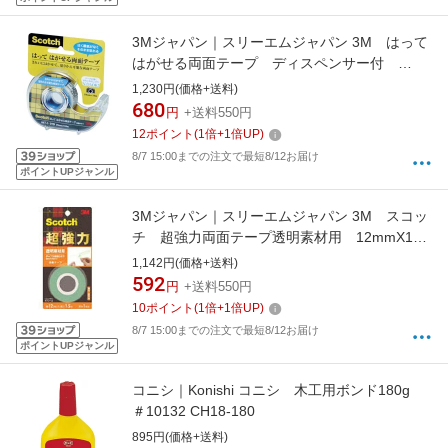
3Mジャパン｜スリーエムジャパン 3M はって
はがせる両面テープ ディスペンサー付
19mmX10m 667-1-19D
1,230円(価格+送料)
680
円
+送料550円
12
ポイント
(
1
倍+
1
倍UP)
8/7 15:00までの注文で最短8/12お届け
ポイントUPジャンル
3Mジャパン｜スリーエムジャパン 3M スコッ
チ 超強力両面テープ透明素材用 12mmX1．
5m KTD−12 KTD-12
1,142円(価格+送料)
592
円
+送料550円
10
ポイント
(
1
倍+
1
倍UP)
8/7 15:00までの注文で最短8/12お届け
ポイントUPジャンル
コニシ｜Konishi コニシ 木工用ボンド180g
＃10132 CH18-180
895円(価格+送料)