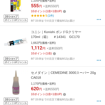
1,105円(価格+送料)
555
円
+送料550円
10
ポイント
(
1
倍+
1
倍UP)
5
(1件)
ポイントUPジャンル
8/7 15:00までの注文で最短8/12お届け
コニシ｜Konishi ボンドGクリヤー
170ml（箱） ＃14341 GC170
1,662円(価格+送料)
1,112
円
+送料550円
10
ポイント
(
1
倍)
8/7 15:00までの注文で最短8/12お届け
ポイントUPジャンル
セメダイン｜CEMEDINE 3000スーパー 20g
CA018
1,170円(価格+送料)
620
円
+送料550円
10
ポイント
(
1
倍+
1
倍UP)
8/7 15:00までの注文で最短8/12お届け
ポイントUPジャンル