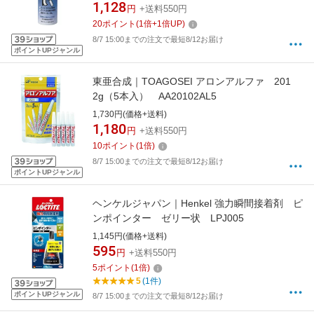
1,128
円
+送料550円
20
ポイント
(
1
倍+
1
倍UP)
8/7 15:00までの注文で最短8/12お届け
ポイントUPジャンル
東亜合成｜TOAGOSEI アロンアルファ 201
2g（5本入） AA20102AL5
1,730円(価格+送料)
1,180
円
+送料550円
10
ポイント
(
1
倍)
8/7 15:00までの注文で最短8/12お届け
ポイントUPジャンル
ヘンケルジャパン｜Henkel 強力瞬間接着剤 ピ
ンポインター ゼリー状 LPJ005
1,145円(価格+送料)
595
円
+送料550円
5
ポイント
(
1
倍)
5
(1件)
ポイントUPジャンル
8/7 15:00までの注文で最短8/12お届け