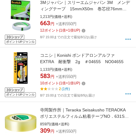
3Mジャパン｜スリーエムジャパン 3M メンデ
ィングテープ 15mmX50m 巻芯径76mm
810-3-15
1,213円(価格+送料)
663
円
+送料550円
12
ポイント
(
1
倍+
1
倍UP)
8/7 15:00までの注文で最短8/12お届け
ポイントUPジャンル
コニシ｜Konishi ボンドアロンアルファ
EXTRA 耐衝撃 2g ＃04655 NO04655
1,133円(価格+送料)
583
円
+送料550円
10
ポイント
(
1
倍+
1
倍UP)
2
(1件)
ポイントUPジャンル
8/7 15:00までの注文で最短8/9お届け
寺岡製作所｜Teraoka Seisakusho TERAOKA
ポリエステルフィルム粘着テープNO．631S
＃25Transparent19mm×30m
859円(価格+送料)
309
円
+送料550円