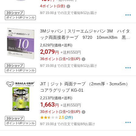
4
ポイント
(
1
倍)
8/7 15:00までの注文で最短8/12お届け
ポイントUPジャンル
3Mジャパン｜スリーエムジャパン 3M ハイタ
ック両面接着テープ 9720 10mmX8m 黒
1巻入り 9720 10 AAD
2,629円(価格+送料)
2,079
円
+送料550円
36
ポイント
(
1
倍+
1
倍UP)
8/7 15:00までの注文で最短8/12お届け
ポイントUPジャンル
JIT｜ジット 両面テープ （2mm厚・3cmx5m）
コアラグリップ KG-01
2,213円(価格+送料)
1,663
円
+送料550円
30
ポイント
(
1
倍+
1
倍UP)
2.5
(2件)
ポイントUPジャンル
8/7 15:00までの注文で最短8/9お届け