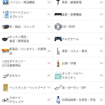
パソコン・周辺機器
美容・健康家電
スマートフォン・
楽器・音響機器
タブレット
本・雑誌・コミック
CD・DVD
キッチン用品・
テレビゲーム
食器・調理器具
医薬品・コンタクト・介護用
美容・コスメ・香水
品
ダイエット・
お酒・洋酒
健康用品
キッズ・ベビー・
おもちゃ
マタニティ
ペットグッズ・ペットフード
花・ガーデン・DIY
スポーツ・
日用品雑貨・文房具・手芸
アウトドア