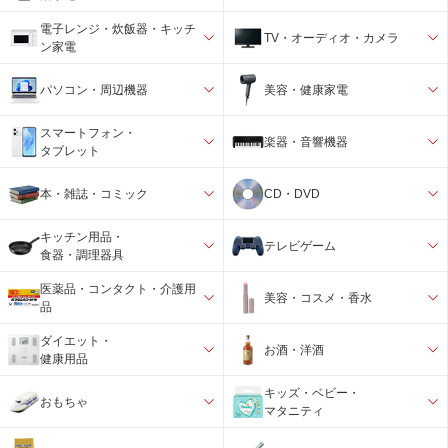
電子レンジ・炊飯器・キッチ
TV・オーディオ・カメラ
ン家電
パソコン・周辺機器
美容・健康家電
スマートフォン・
楽器・音響機器
タブレット
本・雑誌・コミック
CD・DVD
キッチン用品・
テレビゲーム
食器・調理器具
医薬品・コンタクト・介護用
美容・コスメ・香水
品
ダイエット・
お酒・洋酒
健康用品
キッズ・ベビー・
おもちゃ
マタニティ