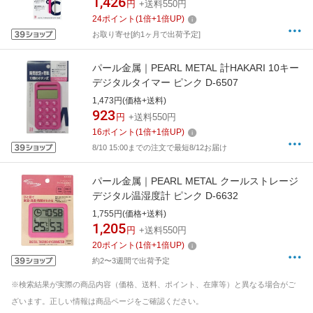
1,426
円
+送料550円
24
ポイント
(
1
倍+
1
倍UP)
お取り寄せ[約1ヶ月で出荷予定]
パール金属｜PEARL METAL 計HAKARI 10キー
デジタルタイマー ピンク D-6507
1,473円(価格+送料)
923
円
+送料550円
16
ポイント
(
1
倍+
1
倍UP)
8/10 15:00までの注文で最短8/12お届け
パール金属｜PEARL METAL クールストレージ
デジタル温湿度計 ピンク D-6632
1,755円(価格+送料)
1,205
円
+送料550円
20
ポイント
(
1
倍+
1
倍UP)
約2〜3週間で出荷予定
※検索結果が実際の商品内容（価格、送料、ポイント、在庫等）と異なる場合がご
ざいます。正しい情報は商品ページをご確認ください。