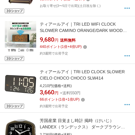
お取り寄せ[3〜5日で出荷](土日祝を除く)
ティアールアイ｜TRI LED WIFI CLOCK
SLOWER CAMINO ORANGE/DARK WOOD
ORANGE／DARK WOOD SLW430
9,680
円
送料無料
440
ポイント
(
1
倍+
4
倍UP)
約3週間で出荷予定
ティアールアイ｜TRI LED CLOCK SLOWER
CIELO CHOCO CHOCO SLW414
4,210円(価格+送料)
3,660
円
+送料550円
66
ポイント
(
1
倍+
1
倍UP)
約3週間で出荷予定
芳国産業 目覚まし時計 掲時（けいじ）
LANDEX（ランデックス） ダークブラウン
YT5315DBR [アナログ]
2,736円(価格+送料)