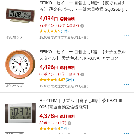
SEIKO｜セイコー 目覚まし時計 【夜でも見え
る】 薄金色パール・一部木目模様 SQ325B [デ
ジタル /電波自動受信機能有]
4,034
円
送料無料
72
ポイント
(
1
倍+
1
倍UP)
5
(1件)
15:00までの注文で最短8/11お届け
SEIKO｜セイコー 目覚まし時計 【ナチュラル
スタイル】 天然色木地 KR899A [アナログ]
4,496
円
送料無料
80
ポイント
(
1
倍+
1
倍UP)
4.67
(3件)
15:00までの注文で最短8/11お届け
RHYTHM｜リズム 目覚まし時計 茶 8RZ188-
006 [電波自動受信機能有]
4,378
円
送料無料
39
ポイント
(
1
倍)
4
(1件)