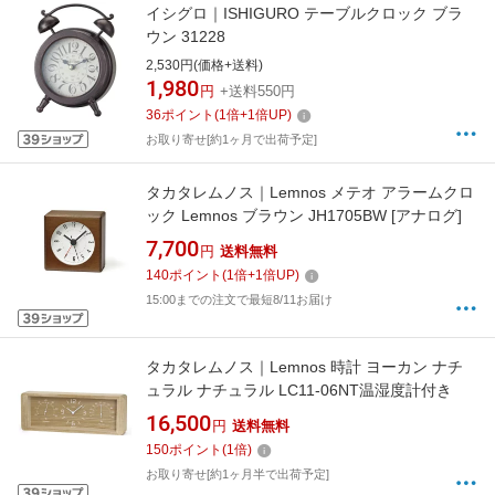
イシグロ｜ISHIGURO テーブルクロック ブラ
ウン 31228
2,530円(価格+送料)
1,980
円
+送料550円
36
ポイント
(
1
倍+
1
倍UP)
お取り寄せ[約1ヶ月で出荷予定]
タカタレムノス｜Lemnos メテオ アラームクロ
ック Lemnos ブラウン JH1705BW [アナログ]
7,700
円
送料無料
140
ポイント
(
1
倍+
1
倍UP)
15:00までの注文で最短8/11お届け
タカタレムノス｜Lemnos 時計 ヨーカン ナチ
ュラル ナチュラル LC11-06NT温湿度計付き
16,500
円
送料無料
150
ポイント
(
1
倍)
お取り寄せ[約1ヶ月半で出荷予定]