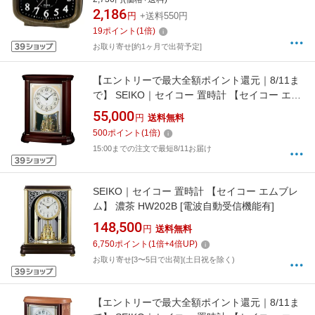
2,186
円
+送料550円
19
ポイント
(
1
倍)
お取り寄せ[約1ヶ月で出荷予定]
【エントリーで最大全額ポイント還元｜8/11ま
で】 SEIKO｜セイコー 置時計 【セイコー エム
ブレム】 濃茶 HW204B [電波自動受信機能有]
55,000
円
送料無料
500
ポイント
(
1
倍)
15:00までの注文で最短8/11お届け
SEIKO｜セイコー 置時計 【セイコー エムブレ
ム】 濃茶 HW202B [電波自動受信機能有]
148,500
円
送料無料
6,750
ポイント
(
1
倍+
4
倍UP)
お取り寄せ[3〜5日で出荷](土日祝を除く)
【エントリーで最大全額ポイント還元｜8/11ま