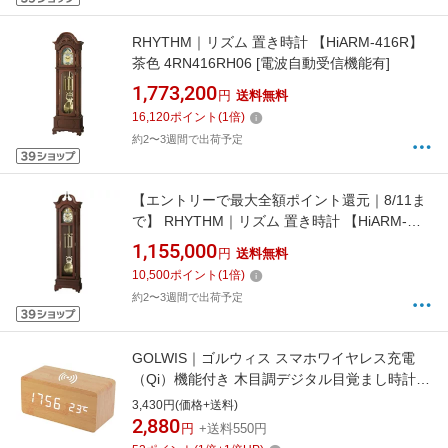
RHYTHM｜リズム 置き時計 【HiARM-416R】
茶色 4RN416RH06 [電波自動受信機能有]
1,773,200
円
送料無料
16,120
ポイント
(
1
倍)
約2〜3週間で出荷予定
【エントリーで最大全額ポイント還元｜8/11ま
で】 RHYTHM｜リズム 置き時計 【HiARM-
417R】 茶 4RN417RH06 [電波自動受信機能有]
1,155,000
円
送料無料
10,500
ポイント
(
1
倍)
約2〜3週間で出荷予定
GOLWIS｜ゴルウィス スマホワイヤレス充電
（Qi）機能付き 木目調デジタル目覚まし時計
GOLWIS ライトブラウン CLK0002LB
3,430円(価格+送料)
2,880
円
+送料550円