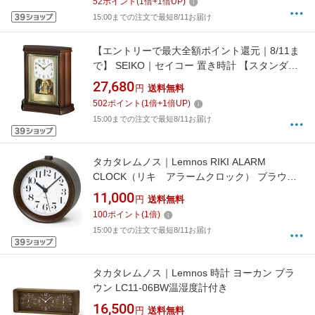
52
ポイント
(
1
倍+
1
倍UP)
15:00までの注文で最短8/11お届け
【エントリーで最大全額ポイント還元｜8/11ま
で】 SEIKO｜セイコー 置き時計 【スタンダー
ド】 濃茶木地 BY233B [電波自動受信機能有]
27,680
円
送料無料
502
ポイント
(
1
倍+
1
倍UP)
15:00までの注文で最短8/11お届け
タカタレムノス｜Lemnos RIKI ALARM
CLOCK（リキ アラームクロック） ブラウン
WR0915BW [アナログ]
11,000
円
送料無料
100
ポイント
(
1
倍)
15:00までの注文で最短8/11お届け
タカタレムノス｜Lemnos 時計 ヨーカン ブラ
ウン LC11-06BW温湿度計付き
16,500
円
送料無料