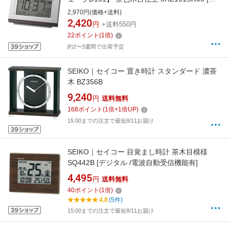
ジタル /電波自動受信機能有]
2,970円(価格+送料)
2,420
円
+送料550円
22
ポイント
(
1
倍)
約2〜3週間で出荷予定
SEIKO｜セイコー 置き時計 スタンダード 濃茶
木 BZ356B
9,240
円
送料無料
168
ポイント
(
1
倍+
1
倍UP)
15:00までの注文で最短8/11お届け
SEIKO｜セイコー 目覚まし時計 茶木目模様
SQ442B [デジタル /電波自動受信機能有]
4,495
円
送料無料
40
ポイント
(
1
倍)
4.8
(5件)
15:00までの注文で最短8/11お届け