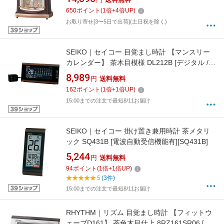
有]
650
ポイント
(
1
倍+
4
倍UP)
お取り寄せ[3〜5日で出荷](土日祝を除く)
SEIKO｜セイコー 目覚まし時計 【マンスリー
カレンダー】 茶木目模様 DL212B [デジタル /電
波自動受信機能有]
8,989
円
送料無料
162
ポイント
(
1
倍+
1
倍UP)
15:00までの注文で最短8/11お届け
SEIKO｜セイコー 掛け置き兼用時計 茶メタリ
ック SQ431B [電波自動受信機能有][SQ431B]
5,244
円
送料無料
94
ポイント
(
1
倍+
1
倍UP)
5
(3件)
15:00までの注文で最短8/11お届け
RHYTHM｜リズム 目覚まし時計 【フィットウ
ェーブD161】 茶色木目仕上 8RZ161SR06 [デ