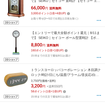
で】 SEIKO｜セイコー 置時計 【セイコー エム
ブレム】 [電波自動受信機能有]
66,000
円
送料無料
3,000
ポイント
(
1
倍+
4
倍UP)
お取り寄せ[3〜5日で出荷](土日祝を除く)
【エントリーで最大全額ポイント還元｜8/11ま
で】 SEIKO｜セイコー ポール型置時計 【ポー
ル型置時計】 濃茶色 BZ803B
8,800
円
送料無料
160
ポイント
(
1
倍+
1
倍UP)
15:00までの注文で最短8/11お届け
トランスヨーロッパコーポレーション 木目調ク
ロック/時計/日にち/温度/アラーム/音反応/白文
字/USB電池/MDFPVC素材 CYPZ001 [デジタル]
3,750円(価格+送料)
3,200
円
+送料550円
58
ポイント
(
1
倍+
1
倍UP)
15:00までの注文で最短8/11お届け