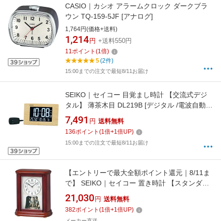
CASIO｜カシオ アラームクロック ダークブラ
ウン TQ-159-5JF [アナログ]
1,764円(価格+送料)
1,214
円
+送料550円
11
ポイント
(
1
倍)
5
(2件)
15:00までの注文で最短8/11お届け
SEIKO｜セイコー 目覚まし時計 【交流式デジ
タル】 薄茶木目 DL219B [デジタル /電波自動受
信機能有]
7,491
円
送料無料
136
ポイント
(
1
倍+
1
倍UP)
15:00までの注文で最短8/11お届け
【エントリーで最大全額ポイント還元｜8/11ま
で】 SEIKO｜セイコー 置き時計 【スタンダー
ド】 茶木地 BY242B [電波自動受信機能有] 【メ
21,030
円
送料無料
ーカー直送・時間指定・返品不可】
382
ポイント
(
1
倍+
1
倍UP)
メーカー直送