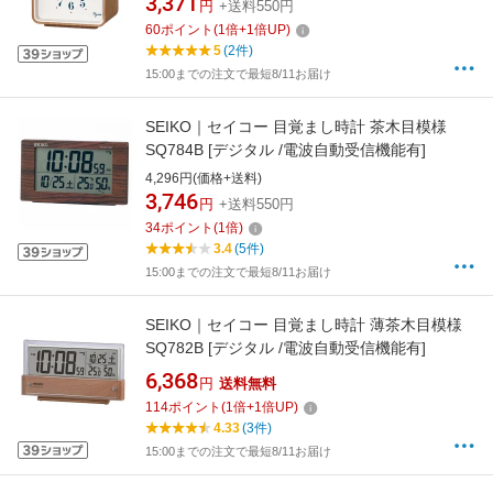
3,371
円
+送料550円
60
ポイント
(
1
倍+
1
倍UP)
5
(2件)
15:00までの注文で最短8/11お届け
SEIKO｜セイコー 目覚まし時計 茶木目模様
SQ784B [デジタル /電波自動受信機能有]
4,296円(価格+送料)
3,746
円
+送料550円
34
ポイント
(
1
倍)
3.4
(5件)
15:00までの注文で最短8/11お届け
SEIKO｜セイコー 目覚まし時計 薄茶木目模様
SQ782B [デジタル /電波自動受信機能有]
6,368
円
送料無料
114
ポイント
(
1
倍+
1
倍UP)
4.33
(3件)
15:00までの注文で最短8/11お届け