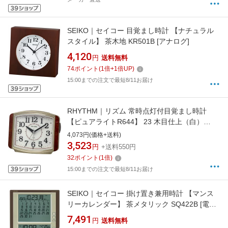
SEIKO｜セイコー 目覚まし時計 【ナチュラル
スタイル】 茶木地 KR501B [アナログ]
4,120
円
送料無料
74
ポイント
(
1
倍+
1
倍UP)
15:00までの注文で最短8/11お届け
RHYTHM｜リズム 常時点灯付目覚まし時計
【ピュアライトR644】 23 木目仕上（白）
8RE644SR23 [アナログ]
4,073円(価格+送料)
3,523
円
+送料550円
32
ポイント
(
1
倍)
15:00までの注文で最短8/11お届け
SEIKO｜セイコー 掛け置き兼用時計 【マンス
リーカレンダー】 茶メタリック SQ422B [電波
自動受信機能有]
7,491
円
送料無料