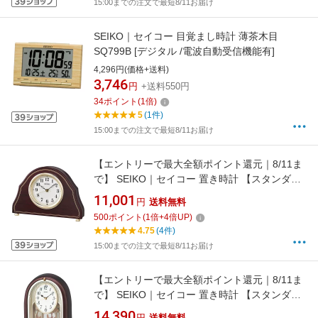
15:00までの注文で最短8/11お届け
SEIKO｜セイコー 目覚まし時計 薄茶木目
SQ799B [デジタル /電波自動受信機能有]
4,296円(価格+送料)
3,746
円
+送料550円
34
ポイント
(
1
倍)
5
(1件)
15:00までの注文で最短8/11お届け
【エントリーで最大全額ポイント還元｜8/11ま
で】 SEIKO｜セイコー 置き時計 【スタンダー
ド】 濃茶木地 BZ239B [電波自動受信機能有]
11,001
円
送料無料
500
ポイント
(
1
倍+
4
倍UP)
4.75
(4件)
15:00までの注文で最短8/11お届け
【エントリーで最大全額ポイント還元｜8/11ま
で】 SEIKO｜セイコー 置き時計 【スタンダー
ド】 茶メタリック BY239B [電波自動受信機能
14,390
円
送料無料