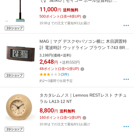
で】 SEIKO｜セイコー ポール型置時計
【Disney Time（ディズニータイム）】 濃茶色/
11,000
円
送料無料
ディズニー FD881B
500
ポイント
(
1
倍+
4
倍UP)
15:00までの注文で最短8/11お届け
MAG｜マグ デスクやパソコン横に 木目調置時
計 電波時計 ウッドライン ブラウン T-743 BR-Z
[デジタル /電波自動受信機能有]
3,198円(価格+送料)
2,648
円
+送料550円
48
ポイント
(
1
倍+
1
倍UP)
3
(3件)
約2〜3週間で出荷予定
タカタレムノス｜Lemnos RESTレスト ナチュ
ラル LA13-12 NT
8,800
円
送料無料
160
ポイント
(
1
倍+
1
倍UP)
15:00までの注文で最短8/11お届け