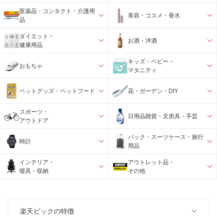
医薬品・コンタクト・介護用
美容・コスメ・香水
品
ダイエット・
お酒・洋酒
健康用品
キッズ・ベビー・
おもちゃ
マタニティ
ペットグッズ・ペットフード
花・ガーデン・DIY
スポーツ・
日用品雑貨・文房具・手芸
アウトドア
バック・スーツケース・旅行
時計
用品
インテリア・
アウトレット品・
寝具・収納
その他
楽天ビックの特徴