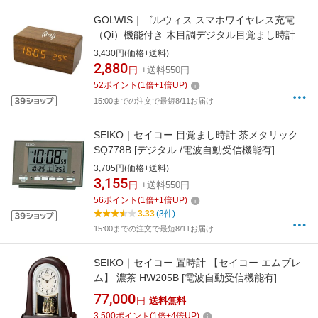
GOLWIS｜ゴルウィス スマホワイヤレス充電
（Qi）機能付き 木目調デジタル目覚まし時計
GOLWIS ダークブラウン CLK0002DB
3,430円(価格+送料)
2,880
円
+送料550円
52
ポイント
(
1
倍+
1
倍UP)
15:00までの注文で最短8/11お届け
SEIKO｜セイコー 目覚まし時計 茶メタリック
SQ778B [デジタル /電波自動受信機能有]
3,705円(価格+送料)
3,155
円
+送料550円
56
ポイント
(
1
倍+
1
倍UP)
3.33
(3件)
15:00までの注文で最短8/11お届け
SEIKO｜セイコー 置時計 【セイコー エムブレ
ム】 濃茶 HW205B [電波自動受信機能有]
77,000
円
送料無料
3,500
ポイント
(
1
倍+
4
倍UP)