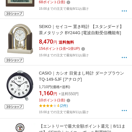
68
ポイント
(
1
倍)
15:00までの注文で最短8/11お届け
SEIKO｜セイコー 置き時計 【スタンダード】
茶メタリック BY244G [電波自動受信機能有]
8,470
円
送料無料
154
ポイント
(
1
倍+
1
倍UP)
15:00までの注文で最短8/11お届け
CASIO｜カシオ 目覚まし時計 ダークブラウン
TQ-149-5JF [アナログ]
1,710円(価格+送料)
1,160
円
+送料550円
10
ポイント
(
1
倍)
4
(2件)
15:00までの注文で最短8/11お届け
【エントリーで最大全額ポイント還元｜8/11ま