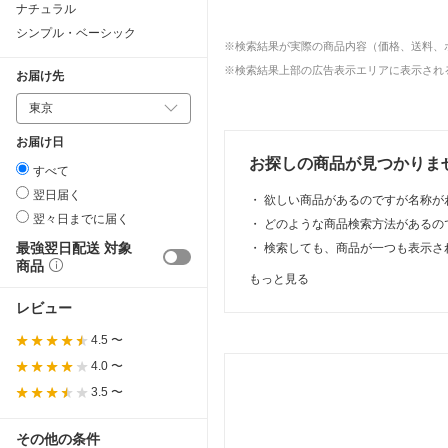
ナチュラル
シンプル・ベーシック
※検索結果が実際の商品内容（価格、送料、
※検索結果上部の広告表示エリアに表示される
お届け先
お届け日
お探しの商品が見つかりま
すべて
翌日届く
・
欲しい商品があるのですが名称が
翌々日までに届く
・
どのような商品検索方法があるの
最強翌日配送 対象
・
検索しても、商品が一つも表示さ
商品
もっと見る
レビュー
4.5 〜
4.0 〜
3.5 〜
その他の条件