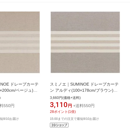
INOE ドレープカーテ
スミノエ｜SUMINOE ドレープカーテ
×200cm/ベージュ)
ン アルディ(100×178cm/ブラウン)
]
[G1026100X178]
)
3,660円(価格+送料)
3,110
料550円
円
+送料550円
28
ポイント
(
1
倍)
短8/10お届け
15:00までの注文で最短8/10お届け