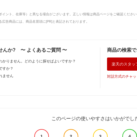
ポイント、在庫等）と異なる場合がございます。正しい情報は商品ページをご確認ください
広告商品には、商品名冒頭に[PR]と表記されております。
せんか?
〜
よくあるご質問
〜
商品の検索で
わかりません。どのように探せばよいですか？
楽天のスタッ
ですか？
れません
対話方式のチャッ
このページの使いやすさはいかがでし
1
2
3
4