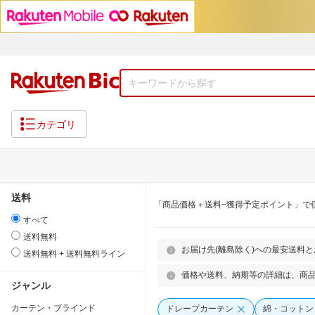
カテゴリ
送料
「商品価格＋送料−獲得予定ポイント」で
すべて
送料無料
お届け先(離島除く)への最安送料
送料無料 + 送料無料ライン
価格や送料、納期等の詳細は、商
ジャンル
カーテン・ブラインド
ドレープカーテン
綿・コットン