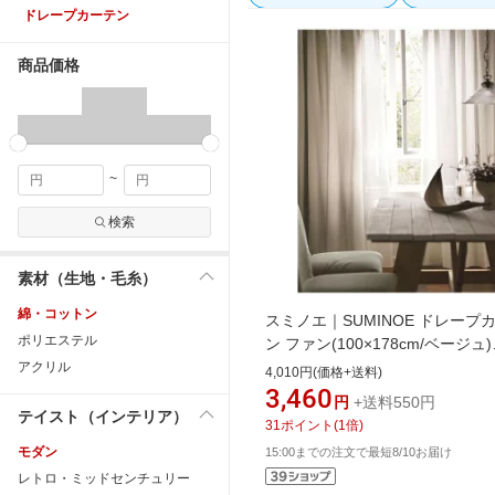
ドレープカーテン
商品価格
~
検索
素材（生地・毛糸）
綿・コットン
スミノエ｜SUMINOE ドレープ
ポリエステル
ン ファン(100×178cm/ベージュ)
[G1036100X178]
アクリル
4,010円(価格+送料)
3,460
円
+送料550円
テイスト（インテリア）
31
ポイント
(
1
倍)
モダン
15:00までの注文で最短8/10お届け
レトロ・ミッドセンチュリー