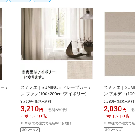
カーテ
スミノエ｜SUMINOE ドレープカーテ
スミノエ｜SUM
ン ファン(100×200cm/アイボリー)
ン アルディ(100
[G1035100X200]
[G1025100X200
3,760円(価格+送料)
2,580円(価格+送料
3,210
2,030
円
+送料550円
円
+送
29
ポイント
(
1
倍)
18
ポイント
(
1
倍)
15:00までの注文で最短8/10お届け
15:00までの注文で最