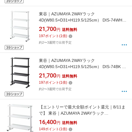
東谷｜AZUMAYA 2WAYラック
4D(W80.5×D31×H119.5/125cm） DIS-74WH
ホワイト
21,700
円
送料無料
197
ポイント
(
1
倍)
約2〜3週間で出荷予定
東谷｜AZUMAYA 2WAYラック
4D(W80.5×D31×H119.5/125cm） DIS-74BK ブ
ラック
21,700
円
送料無料
197
ポイント
(
1
倍)
約2〜3週間で出荷予定
【エントリーで最大全額ポイント還元｜8/11ま
で】 東谷｜AZUMAYA 2WAYラック
3D(W80.5×D31×H85.5/91cm） DIS-73WH ホワ
16,400
円
送料無料
イト
149
ポイント
(
1
倍)