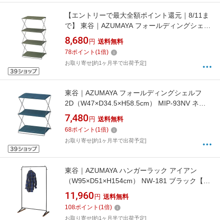
【エントリーで最大全額ポイント還元｜8/11ま
で】 東谷｜AZUMAYA フォールディングシェル
フ 3D（W47×D34.5×H86cm） MIP-94GR グリ
8,680
円
送料無料
ーン
78
ポイント
(
1
倍)
お取り寄せ[約1ヶ月半で出荷予定]
東谷｜AZUMAYA フォールディングシェルフ
2D（W47×D34.5×H58.5cm） MIP-93NV ネイ
ビー
7,480
円
送料無料
68
ポイント
(
1
倍)
お取り寄せ[約1ヶ月半で出荷予定]
東谷｜AZUMAYA ハンガーラック アイアン
（W95×D51×H154cm） NW-181 ブラック【キ
ャンセル・返品不可】
11,960
円
送料無料
108
ポイント
(
1
倍)
お取り寄せ[約1ヶ月半で出荷予定]