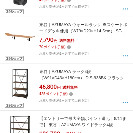
49
ポイント
(
1
倍)
お取り寄せ[約1ヶ月半で出荷予定]
東谷｜AZUMAYA ウォールラック ※スケートボ
ードデッキ使用（W79×D20×H14.5cm） SF-
202NA ナチュラル
7,790
円
送料無料
70
ポイント
(
1
倍)
お取り寄せ[約1ヶ月半で出荷予定]
東谷｜AZUMAYA ラック4段
（W91×D43×H180cm） DIS-938BK ブラック
46,800
円
送料無料
425
ポイント
(
1
倍)
お取り寄せ[約1ヶ月半で出荷予定]
【エントリーで最大全額ポイント還元｜8/11ま
で】 東谷｜AZUMAYA ワイドラック4段
（W121×D43×H180cm） DIS-939BK ブラック