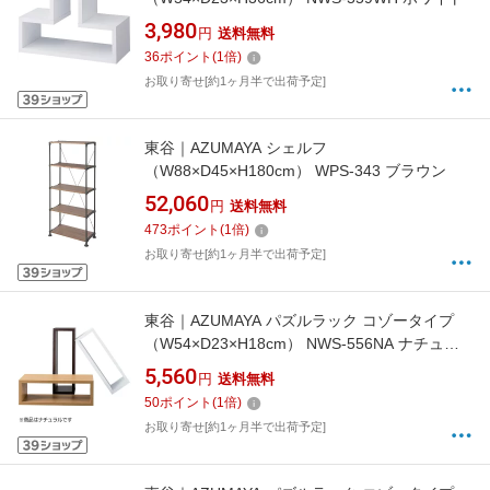
3,980
円
送料無料
36
ポイント
(
1
倍)
お取り寄せ[約1ヶ月半で出荷予定]
東谷｜AZUMAYA シェルフ
（W88×D45×H180cm） WPS-343 ブラウン
52,060
円
送料無料
473
ポイント
(
1
倍)
お取り寄せ[約1ヶ月半で出荷予定]
東谷｜AZUMAYA パズルラック コゾータイプ
（W54×D23×H18cm） NWS-556NA ナチュラ
ル
5,560
円
送料無料
50
ポイント
(
1
倍)
お取り寄せ[約1ヶ月半で出荷予定]