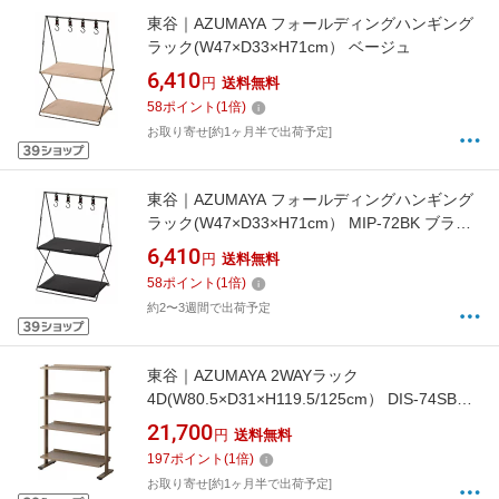
東谷｜AZUMAYA フォールディングハンギング
ラック(W47×D33×H71cm） ベージュ
6,410
円
送料無料
58
ポイント
(
1
倍)
お取り寄せ[約1ヶ月半で出荷予定]
東谷｜AZUMAYA フォールディングハンギング
ラック(W47×D33×H71cm） MIP-72BK ブラッ
ク
6,410
円
送料無料
58
ポイント
(
1
倍)
約2〜3週間で出荷予定
東谷｜AZUMAYA 2WAYラック
4D(W80.5×D31×H119.5/125cm） DIS-74SBR
スモークブラウン
21,700
円
送料無料
197
ポイント
(
1
倍)
お取り寄せ[約1ヶ月半で出荷予定]