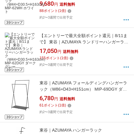
9,680
円
送料無料
88
ポイント
(
1
倍)
約2〜3週間で出荷予定
【エントリーで最大全額ポイント還元｜8/11ま
で】 東谷｜AZUMAYA ランドリーハンガーラッ
ク （W44×D30.5×H163cm） MIP-62DGY ダー
17,050
円
送料無料
クグレー
155
ポイント
(
1
倍)
約2〜3週間で出荷予定
東谷｜AZUMAYA フォールディングハンガーラ
ック（W86×D43×H151cm） MIP-69DGY ダー
クグレー
6,780
円
送料無料
61
ポイント
(
1
倍)
約2〜3週間で出荷予定
東谷｜AZUMAYA ハンガーラック