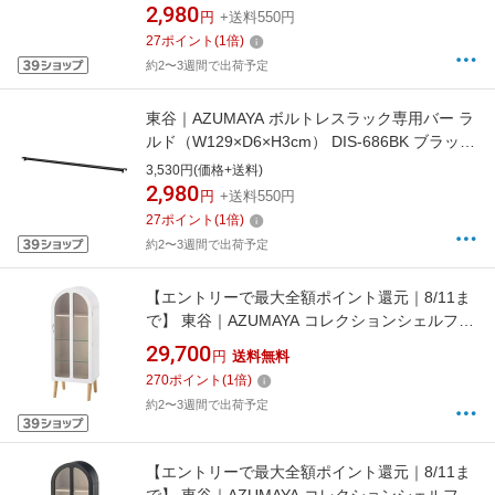
2,980
円
+送料550円
27
ポイント
(
1
倍)
約2〜3週間で出荷予定
東谷｜AZUMAYA ボルトレスラック専用バー ラ
ルド（W129×D6×H3cm） DIS-686BK ブラック
【キャンセル・返品不可】
3,530円(価格+送料)
2,980
円
+送料550円
27
ポイント
(
1
倍)
約2〜3週間で出荷予定
【エントリーで最大全額ポイント還元｜8/11ま
で】 東谷｜AZUMAYA コレクションシェルフ
（W36.5×D25×H95cm） PT-621WH ホワイト
29,700
円
送料無料
【キャンセル・返品不可】
270
ポイント
(
1
倍)
約2〜3週間で出荷予定
【エントリーで最大全額ポイント還元｜8/11ま