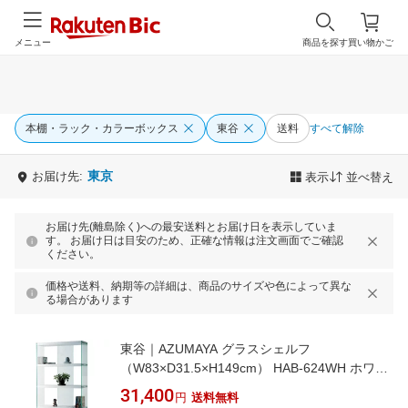
メニュー
商品を探す
買い物かご
本棚・ラック・カラーボックス
東谷
送料
すべて解除
東京
お届け先:
表示
並べ替え
お届け先(離島除く)への最安送料とお届け日を表示していま
す。 お届け日は目安のため、正確な情報は注文画面でご確認
ください。
価格や送料、納期等の詳細は、商品のサイズや色によって異な
る場合があります
東谷｜AZUMAYA グラスシェルフ
（W83×D31.5×H149cm） HAB-624WH ホワイ
ト
31,400
円
送料無料