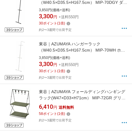
（W40.5×D35.5×H167.5cm） MIP-70DGY ダー
クグレー
3,850円(価格+送料)
3,300
円
+送料550円
30
ポイント
(
1
倍)
約2〜3週間で出荷予定
東谷｜AZUMAYA ハンガーラック
（W40.5×D35.5×H167.5cm） MIP-70WH ホワ
イト
3,850円(価格+送料)
3,300
円
+送料550円
30
ポイント
(
1
倍)
約2〜3週間で出荷予定
東谷｜AZUMAYA フォールディングハンギング
ラック(W47×D33×H71cm） MIP-72GR グリー
ン
6,410
円
送料無料
58
ポイント
(
1
倍)
約2〜3週間で出荷予定