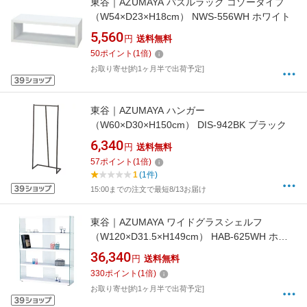
東谷｜AZUMAYA パズルラック コゾータイプ
（W54×D23×H18cm） NWS-556WH ホワイト
5,560
円
送料無料
50
ポイント
(
1
倍)
お取り寄せ[約1ヶ月半で出荷予定]
東谷｜AZUMAYA ハンガー
（W60×D30×H150cm） DIS-942BK ブラック
6,340
円
送料無料
57
ポイント
(
1
倍)
1
(1件)
15:00までの注文で最短8/13お届け
東谷｜AZUMAYA ワイドグラスシェルフ
（W120×D31.5×H149cm） HAB-625WH ホワ
イト
36,340
円
送料無料
330
ポイント
(
1
倍)
お取り寄せ[約1ヶ月半で出荷予定]