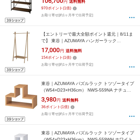
106,700
円
送料無料
970
ポイント
(
1
倍)
お取り寄せ[約1ヶ月半で出荷予定]
【エントリーで最大全額ポイント還元｜8/11ま
で】 東谷｜AZUMAYA ハンガーラック
（W89×D50×H151cm） MTK-527NA ナチュラ
17,000
円
送料無料
ル
154
ポイント
(
1
倍)
お取り寄せ[約1ヶ月半で出荷予定]
東谷｜AZUMAYA パズルラック トツゾータイプ
（W54×D23×H36cm） NWS-559NA ナチュラ
ル
3,980
円
送料無料
36
ポイント
(
1
倍)
お取り寄せ[約1ヶ月半で出荷予定]
東谷｜AZUMAYA パズルラック トツゾータイプ
（W54×D23×H36cm） NWS-559WH ホワイト