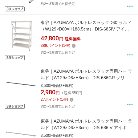
約2〜3週間で出荷予定
東谷｜AZUMAYA ボルトレスラックD60 ラルド
（W129×D60×H188.5cm） DIS-685IV アイボ
リー
42,800
円
送料無料
389
ポイント
(
1
倍)
約2〜3週間で出荷予定
東谷｜AZUMAYA ボルトレスラック専用バー ラ
ルド（W129×D6×H3cm） DIS-686GR グリー
ン【キャンセル・返品不可】
3,530円(価格+送料)
2,980
円
+送料550円
27
ポイント
(
1
倍)
約2〜3週間で出荷予定
東谷｜AZUMAYA ボルトレスラック専用バー ラ
ルド（W129×D6×H3cm） DIS-686IV アイボリ
ー【キャンセル・返品不可】
3,530円(価格+送料)