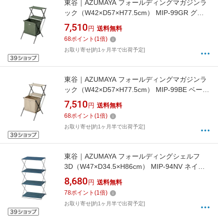
東谷｜AZUMAYA フォールディングマガジンラ
ック（W42×D57×H77.5cm） MIP-99GR グリ
ーン【キャンセル・返品不可】
7,510
円
送料無料
68
ポイント
(
1
倍)
お取り寄せ[約1ヶ月半で出荷予定]
東谷｜AZUMAYA フォールディングマガジンラ
ック（W42×D57×H77.5cm） MIP-99BE ベージ
ュ【キャンセル・返品不可】
7,510
円
送料無料
68
ポイント
(
1
倍)
お取り寄せ[約1ヶ月半で出荷予定]
東谷｜AZUMAYA フォールディングシェルフ
3D（W47×D34.5×H86cm） MIP-94NV ネイビ
ー
8,680
円
送料無料
78
ポイント
(
1
倍)
お取り寄せ[約1ヶ月半で出荷予定]