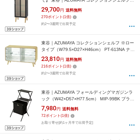
で】 東谷｜AZUMAYA コレクションシェルフ
（W36.5×D25×H95cm） PT-621BK ブラック
29,700
円
送料無料
【キャンセル・返品不可】
270
ポイント
(
1
倍)
約2〜3週間で出荷予定
東谷｜AZUMAYA コレクションシェルフ ※ロー
タイプ（W79.5×D27×H46cm） PT-613NA ナチ
ュラル
23,810
円
送料無料
216
ポイント
(
1
倍)
約2〜3週間で出荷予定
東谷｜AZUMAYA フォールディングマガジンラ
ック（W42×D57×H77.5cm） MIP-99BK ブラッ
ク【キャンセル・返品不可】
7,980
円
送料無料
72
ポイント
(
1
倍)
お取り寄せ[約1ヶ月半で出荷予定]