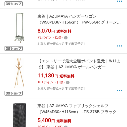
東谷｜AZUMAYA ハンガーワゴン
（W50×D36×H156cm） PW-55GR グリーン
【キャンセル・返品不可】
8,070
円
送料無料
73
ポイント
(
1
倍)
お取り寄せ[約1ヶ月半で出荷予定]
【エントリーで最大全額ポイント還元｜8/11ま
で】 東谷｜AZUMAYA ポールハンガー
（W57.5×D57×H174cm） WIS-551NA ナチュ
11,130
円
送料無料
ラル
101
ポイント
(
1
倍)
お取り寄せ[約1ヶ月半で出荷予定]
東谷｜AZUMAYA ファブリックシェルフ
（W45×D30×H113cm） LFS-378B ブラック
5,400
円
送料無料