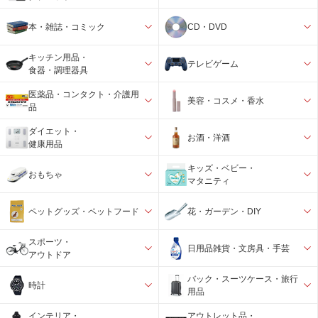
本・雑誌・コミック
CD・DVD
キッチン用品・
テレビゲーム
食器・調理器具
医薬品・コンタクト・介護用
美容・コスメ・香水
品
ダイエット・
お酒・洋酒
健康用品
キッズ・ベビー・
おもちゃ
マタニティ
ペットグッズ・ペットフード
花・ガーデン・DIY
スポーツ・
日用品雑貨・文房具・手芸
アウトドア
バック・スーツケース・旅行
時計
用品
インテリア・
アウトレット品・