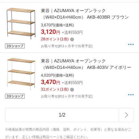
東谷｜AZUMAYA オープンラック
（W40×D14×H40cm） AKB-403BR ブラウン
3,670円(価格+送料)
3,120
円
+送料550円
28
ポイント
(
1
倍)
お取り寄せ[約1ヶ月半で出荷予定]
東谷｜AZUMAYA オープンラック
（W40×D14×H40cm） AKB-403IV アイボリー
4,020円(価格+送料)
3,470
円
+送料550円
31
ポイント
(
1
倍)
お取り寄せ[約1ヶ月半で出荷予定]
1
/
2
※検索結果が実際の商品内容（価格、送料、ポイント、在庫等）と異なる場合がご
ざいます。正しい情報は商品ページをご確認ください。