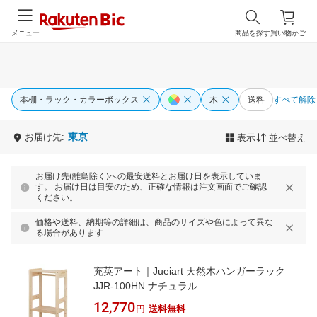
メニュー
商品を探す
買い物かご
本棚・ラック・カラーボックス
木
送料
すべて解除
東京
お届け先:
表示
並べ替え
お届け先(離島除く)への最安送料とお届け日を表示していま
す。 お届け日は目安のため、正確な情報は注文画面でご確認
ください。
価格や送料、納期等の詳細は、商品のサイズや色によって異な
る場合があります
充英アート｜Jueiart 天然木ハンガーラック
JJR-100HN ナチュラル
12,770
円
送料無料