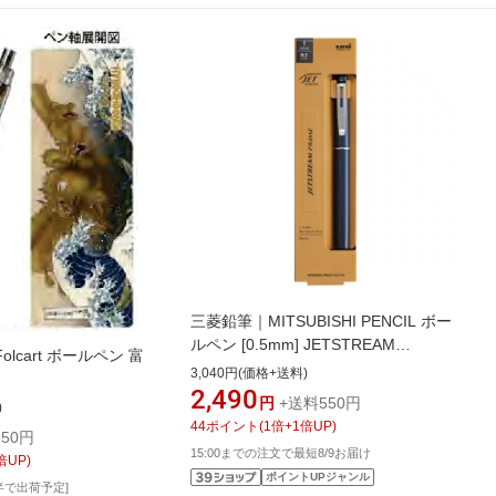
三菱鉛筆｜MITSUBISHI PENCIL ボー
ルペン [0.5mm] JETSTREAM
lcart ボールペン 富
PRIME(ジェットストリーム プライム)
3,040円(価格+送料)
ダークネイビー SXK350005D.9
2,490
円
+送料550円
)
44
ポイント
(
1
倍+
1
倍UP)
50円
15:00までの注文で最短8/9お届け
倍UP)
ポイントUPジャンル
半で出荷予定]