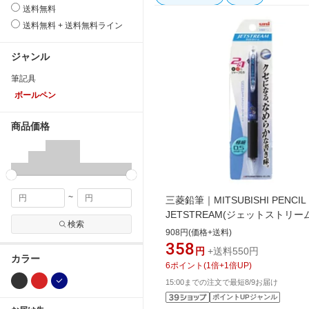
送料無料
送料無料 + 送料無料ライン
ジャンル
筆記具
ボールペン
商品価格
~
三菱鉛筆｜MITSUBISHI PENCIL
JETSTREAM(ジェットストリーム
検索
機能ペン 2&1 パック ネイビー
908円(価格+送料)
MSXE3500051P.9 [0.5mm]
358
円
+送料550円
カラー
6
ポイント
(
1
倍+
1
倍UP)
15:00までの注文で最短8/9お届け
ポイントUPジャンル