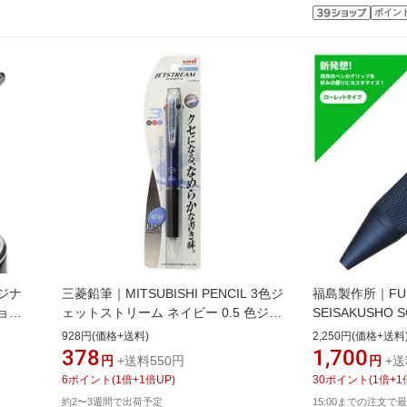
ポイン
リジナ
三菱鉛筆｜MITSUBISHI PENCIL 3色ジ
福島製作所｜FUK
ョン
ェットストリーム ネイビー 0.5 色ジェ
SEISAKUSHO S
-1
ットストリーム・ネイビー 0.5
GRIP ローレッ
928円(価格+送料)
2,250円(価格+送料
クションボール
378
1,700
円
+送料550円
円
+送
6
ポイント
(
1
倍+
1
倍UP)
30
ポイント
(
1
倍+
1
約2〜3週間で出荷予定
15:00までの注文で最