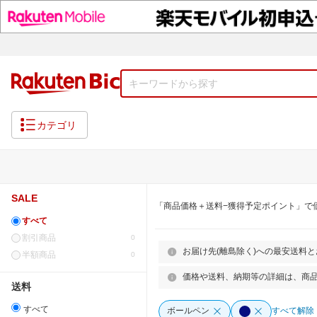
カテゴリ
SALE
「商品価格＋送料−獲得予定ポイント」で
すべて
割引商品
0
お届け先(離島除く)への最安送料
半額商品
0
価格や送料、納期等の詳細は、商
送料
すべて
ボールペン
すべて解除