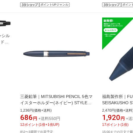
ポイントUPジャンル
ポイン
ンシル
 ドク
ョン
mm]
三菱鉛筆｜MITSUBISHI PENCIL 5色マ
福島製作所｜FUK
イスターホルダー(ネイビー) STYLE
SEISAKUSHO
FIT(スタイルフィット) UE5H708.9
ップローレット
1,236円(価格+送料)
2,470円(価格+送料
686
1,920
円
+送料550円
円
+送
12
ポイント
(
1
倍+
1
倍UP)
17
ポイント
(
1
倍)
約2〜3週間で出荷予定
15:00までの注文で最