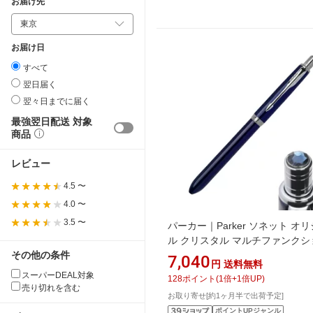
お届け先
お届け日
すべて
翌日届く
翌々日までに届く
最強翌日配送 対象
商品
レビュー
4.5 〜
4.0 〜
3.5 〜
パーカー｜Parker ソネット オ
ル クリスタル マルチファンクシ
その他の条件
ペン ネイビーブルーCT 2183963
7,040
円
送料無料
スーパーDEAL対象
128
ポイント
(
1
倍+
1
倍UP)
売り切れを含む
お取り寄せ[約1ヶ月半で出荷予定]
ポイントUPジャンル