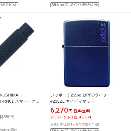
トUPジャンル
ポイントUPジャンル
USHIMA
ジッポー｜Zippo ZIPPOライター
 ST-RN01 スマートグリ
#239ZL ネイビィマット
タイプ ネイビー
6,270
)
円
送料無料
料550円
285
ポイント
(
1
倍+
4
倍UP)
お取り寄せ[約1ヶ月半で出荷予定]
短8/9お届け
ポイントUPジャンル