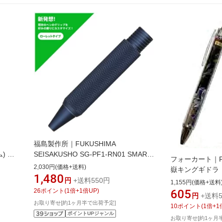
福島製作所｜FUKUSHIMA
) 多
SEISAKUSHO SG-PF1-RN01 SMART-
フォーカート｜Fo
GRIP ローレットタイプ ネイビー フリ
2,030円(価格+送料)
嶽キングギドラ
クションボールノックモデル
1,480
円
+送料550円
1,155円(価格+送料
26
ポイント
(
1
倍+
1
倍UP)
605
円
+送料5
お取り寄せ[約1ヶ月半で出荷予定]
10
ポイント
(
1
倍+
1
ポイントUPジャンル
お取り寄せ[約1ヶ月