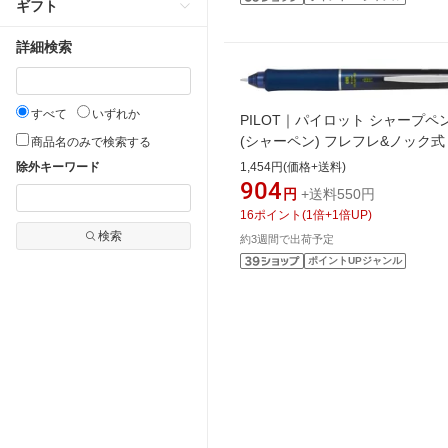
ギフト
詳細検索
すべて
いずれか
PILOT｜パイロット シャープペ
(シャーペン) フレフレ&ノック式
商品名のみで検索する
ターグリップ エース グラデーシ
除外キーワード
1,454円(価格+送料)
ネイビー HDGAC-80R-GNV [0.5
904
円
+送料550円
16
ポイント
(
1
倍+
1
倍UP)
検索
約3週間で出荷予定
ポイントUPジャンル