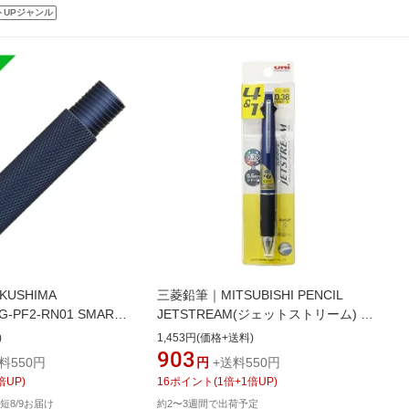
トUPジャンル
USHIMA
三菱鉛筆｜MITSUBISHI PENCIL
G-PF2-RN01 SMART-
JETSTREAM(ジェットストリーム) 多
トタイプ ネイビー フリ
機能ペン 4&1 パック ネイビー
)
1,453円(価格+送料)
2モデル
MSXE510038P.9 [0.38mm]
903
料550円
円
+送料550円
倍UP)
16
ポイント
(
1
倍+
1
倍UP)
短8/9お届け
約2〜3週間で出荷予定