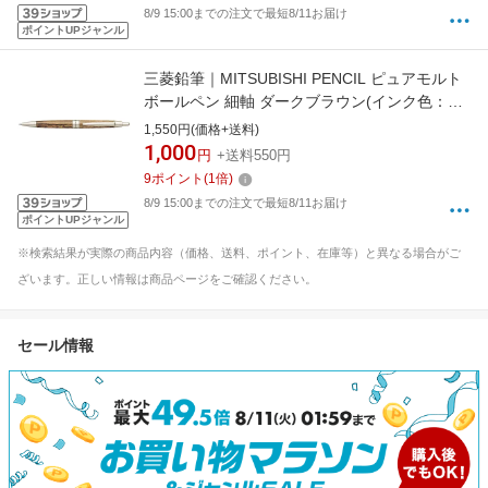
8/9 15:00までの注文で最短8/11お届け
ポイントUPジャンル
三菱鉛筆｜MITSUBISHI PENCIL ピュアモルト
ボールペン 細軸 ダークブラウン(インク色：黒)
SS1025.22 [0.7mm]
1,550円(価格+送料)
1,000
円
+送料550円
9
ポイント
(
1
倍)
8/9 15:00までの注文で最短8/11お届け
ポイントUPジャンル
※検索結果が実際の商品内容（価格、送料、ポイント、在庫等）と異なる場合がご
ざいます。正しい情報は商品ページをご確認ください。
セール情報