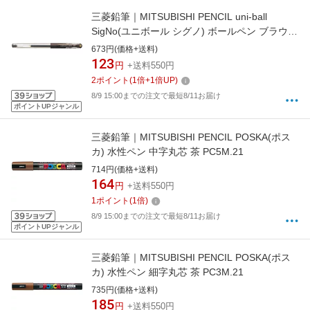
三菱鉛筆｜MITSUBISHI PENCIL uni-ball
SigNo(ユニボール シグノ) ボールペン ブラウン
ブラック(インク色：ブラウンブラック)
673円(価格+送料)
UM151.22 [0.38mm]
123
円
+送料550円
2
ポイント
(
1
倍+
1
倍UP)
8/9 15:00までの注文で最短8/11お届け
ポイントUPジャンル
三菱鉛筆｜MITSUBISHI PENCIL POSKA(ポス
カ) 水性ペン 中字丸芯 茶 PC5M.21
714円(価格+送料)
164
円
+送料550円
1
ポイント
(
1
倍)
8/9 15:00までの注文で最短8/11お届け
ポイントUPジャンル
三菱鉛筆｜MITSUBISHI PENCIL POSKA(ポス
カ) 水性ペン 細字丸芯 茶 PC3M.21
735円(価格+送料)
185
円
+送料550円