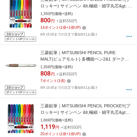
ロッキー) サインペン &lt;極細・細字丸芯&gt; 8
色セット PM120T8CN
1,350円(価格+送料)
800
円
+送料550円
14
ポイント
(
1
倍+
1
倍UP)
8/9 15:00までの注文で最短8/11お届け
ポイントUPジャンル
三菱鉛筆｜MITSUBISHI PENCIL PURE
MALT(ピュアモルト) 多機能ペン2&1 ダークブ
ラウン MSXE310050722 [0.7mm]
1,358円(価格+送料)
[MSXE3100507]
808
円
+送料550円
7
ポイント
(
1
倍)
8/9 15:00までの注文で最短8/11お届け
ポイントUPジャンル
三菱鉛筆｜MITSUBISHI PENCIL PROCKEY(プ
ロッキー) サインペン &lt;極細・細字丸芯&gt;
10色セット PM120T10CN
1,669円(価格+送料)
1,119
円
+送料550円
20
ポイント
(
1
倍+
1
倍UP)