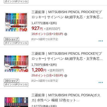
ポイントUPジャンル
三菱鉛筆｜MITSUBISHI PENCIL PROCKEY(プ
ロッキー) サインペン &lt;細字丸芯・太字角芯
&gt; 8色セット PM150TR8CN
1,477円(価格+送料)
927
円
+送料550円
16
ポイント
(
1
倍+
1
倍UP)
約2〜3週間で出荷予定
ポイントUPジャンル
三菱鉛筆｜MITSUBISHI PENCIL PROCKEY(プ
ロッキー) サインペン &lt;細字丸芯・太字角芯
&gt; 10色セット PM150TR10C
1,750円(価格+送料)
1,200
円
+送料550円
20
ポイント
(
1
倍+
1
倍UP)
約2〜3週間で出荷予定
ポイントUPジャンル
三菱鉛筆｜MITSUBISHI PENCIL POSKA(ポス
カ) 水性ペン 極細 12色セット
PC1M12C[PC1M12C]
2,677円(価格+送料)