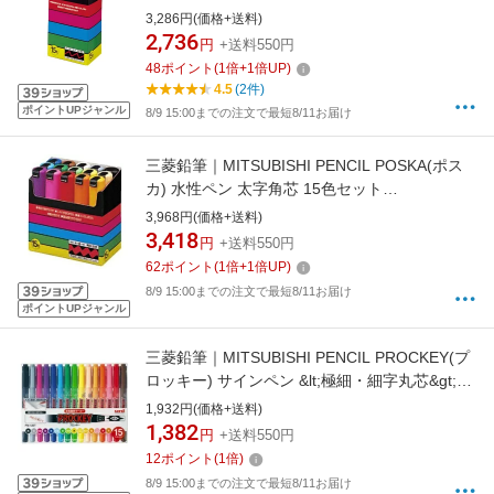
PC3M15C[PC3M15C]
3,286円(価格+送料)
2,736
円
+送料550円
48
ポイント
(
1
倍+
1
倍UP)
4.5
(2件)
ポイントUPジャンル
8/9 15:00までの注文で最短8/11お届け
三菱鉛筆｜MITSUBISHI PENCIL POSKA(ポス
カ) 水性ペン 太字角芯 15色セット
PC8K15C[PC8K15C]
3,968円(価格+送料)
3,418
円
+送料550円
62
ポイント
(
1
倍+
1
倍UP)
8/9 15:00までの注文で最短8/11お届け
ポイントUPジャンル
三菱鉛筆｜MITSUBISHI PENCIL PROCKEY(プ
ロッキー) サインペン &lt;極細・細字丸芯&gt;
15色セット PM120T.15CN[PM120T15CN]
1,932円(価格+送料)
1,382
円
+送料550円
12
ポイント
(
1
倍)
8/9 15:00までの注文で最短8/11お届け