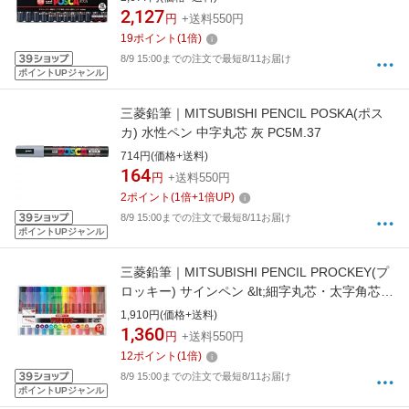
2,127
円
+送料550円
19
ポイント
(
1
倍)
8/9 15:00までの注文で最短8/11お届け
ポイントUPジャンル
三菱鉛筆｜MITSUBISHI PENCIL POSKA(ポス
カ) 水性ペン 中字丸芯 灰 PC5M.37
714円(価格+送料)
164
円
+送料550円
2
ポイント
(
1
倍+
1
倍UP)
8/9 15:00までの注文で最短8/11お届け
ポイントUPジャンル
三菱鉛筆｜MITSUBISHI PENCIL PROCKEY(プ
ロッキー) サインペン &lt;細字丸芯・太字角芯
&gt; 12色セット
1,910円(価格+送料)
PM150TR12CN[PM150TR12CN]
1,360
円
+送料550円
12
ポイント
(
1
倍)
8/9 15:00までの注文で最短8/11お届け
ポイントUPジャンル