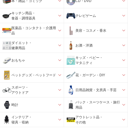
本・雑誌・コミック
CD・DVD
キッチン用品・
テレビゲーム
食器・調理器具
医薬品・コンタクト・介護用
美容・コスメ・香水
品
ダイエット・
お酒・洋酒
健康用品
キッズ・ベビー・
おもちゃ
マタニティ
ペットグッズ・ペットフード
花・ガーデン・DIY
スポーツ・
日用品雑貨・文房具・手芸
アウトドア
バック・スーツケース・旅行
時計
用品
インテリア・
アウトレット品・
寝具・収納
その他