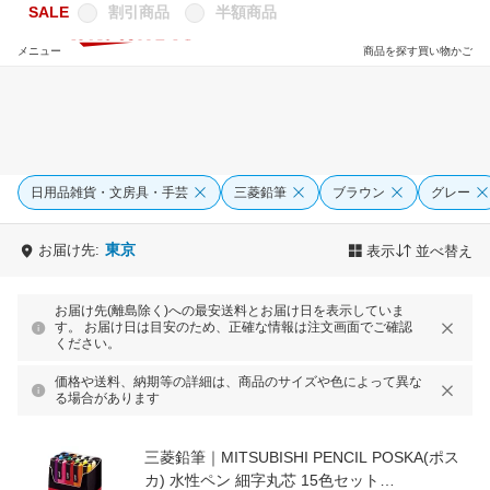
SALE
割引商品
半額商品
メニュー
商品を探す
買い物かご
日用品雑貨・文房具・手芸
三菱鉛筆
ブラウン
グレー
東京
お届け先:
表示
並べ替え
お届け先(離島除く)への最安送料とお届け日を表示していま
す。 お届け日は目安のため、正確な情報は注文画面でご確認
ください。
価格や送料、納期等の詳細は、商品のサイズや色によって異な
る場合があります
三菱鉛筆｜MITSUBISHI PENCIL POSKA(ポス
カ) 水性ペン 細字丸芯 15色セット