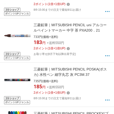
2
ポイント
(
1
倍+
1
倍UP)
8/9 15:00までの注文で最短8/11お届け
ポイントUPジャンル
三菱鉛筆｜MITSUBISHI PENCIL uni アルコー
ルペイントマーカー 中字 茶 PXA200．21
733円(価格+送料)
183
円
+送料550円
2
ポイント
(
1
倍+
1
倍UP)
お取り寄せ[8月下旬以降出荷予定]
ポイントUPジャンル
三菱鉛筆｜MITSUBISHI PENCIL POSKA(ポス
カ) 水性ペン 細字丸芯 灰 PC3M.37
735円(価格+送料)
185
円
+送料550円
2
ポイント
(
1
倍+
1
倍UP)
8/9 15:00までの注文で最短8/11お届け
ポイントUPジャンル
三菱鉛筆｜MITSUBISHI PENCIL PROCKEY(プ