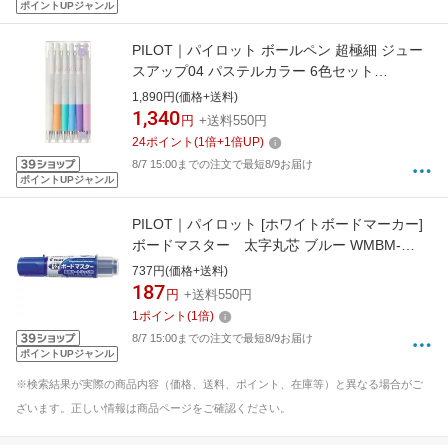
ポイントUPジャンル
PILOT｜パイロット ボールペン 超極細 ジュー
スアップ04 パステルカラー 6色セット
LJP120S4-6CP [0.4mm]
1,890円(価格+送料)
1,340
円
+送料550円
24
ポイント
(
1
倍+
1
倍UP)
8/7 15:00までの注文で最短8/9お届け
ポイントUPジャンル
PILOT｜パイロット [ホワイトボードマーカー]
ボードマスター 太字丸芯 ブルー WMBM-
18BM-L
737円(価格+送料)
187
円
+送料550円
1
ポイント
(
1
倍)
8/7 15:00までの注文で最短8/9お届け
ポイントUPジャンル
※検索結果が実際の商品内容（価格、送料、ポイント、在庫等）と異なる場合がご
ざいます。正しい情報は商品ページをご確認ください。