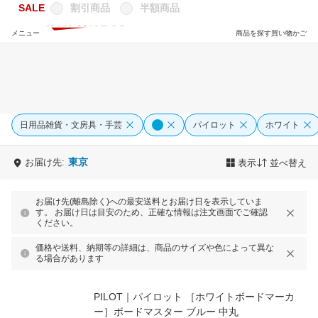
SALE
割引商品
半額商品
メニュー
商品を探す
買い物かご
日用品雑貨・文房具・手芸
パイロット
ホワイト
東京
お届け先:
表示
並べ替え
お届け先(離島除く)への最安送料とお届け日を表示していま
す。 お届け日は目安のため、正確な情報は注文画面でご確認
ください。
価格や送料、納期等の詳細は、商品のサイズや色によって異な
る場合があります
PILOT｜パイロット ［ホワイトボードマーカ
ー］ボードマスター ブルー 中丸