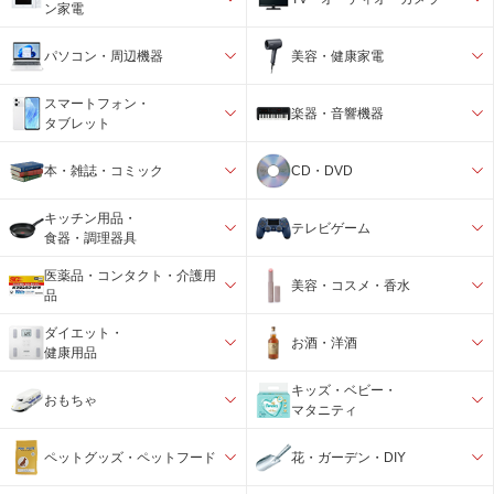
ン家電
パソコン・周辺機器
美容・健康家電
スマートフォン・
楽器・音響機器
タブレット
本・雑誌・コミック
CD・DVD
キッチン用品・
テレビゲーム
食器・調理器具
医薬品・コンタクト・介護用
美容・コスメ・香水
品
ダイエット・
お酒・洋酒
健康用品
キッズ・ベビー・
おもちゃ
マタニティ
ペットグッズ・ペットフード
花・ガーデン・DIY