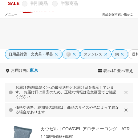
SALE
割引商品
半額商品
メニュー
商品を探す
買い物かご
日用品雑貨・文房具・手芸
ステンレス
銅
送
東京
お届け先:
表示
並べ替え
お届け先(離島除く)への最安送料とお届け日を表示していま
す。 お届け日は目安のため、正確な情報は注文画面でご確認
ください。
価格や送料、納期等の詳細は、商品のサイズや色によって異な
る場合があります
カウゼル｜COWGEL アロティーロング ATR
1,138円(価格+送料)