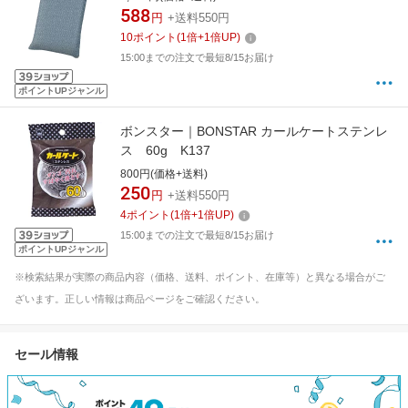
588
円
+送料550円
10
ポイント
(
1
倍+
1
倍UP)
15:00までの注文で最短8/15お届け
ポイントUPジャンル
ボンスター｜BONSTAR カールケートステンレ
ス 60g K137
800円(価格+送料)
250
円
+送料550円
4
ポイント
(
1
倍+
1
倍UP)
15:00までの注文で最短8/15お届け
ポイントUPジャンル
※検索結果が実際の商品内容（価格、送料、ポイント、在庫等）と異なる場合がご
ざいます。正しい情報は商品ページをご確認ください。
セール情報