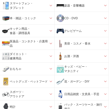
スマートフォン・
楽器・音響機器
タブレット
本・雑誌・コミック
CD・DVD
キッチン用品・
テレビゲーム
食器・調理器具
医薬品・コンタクト・介護用
美容・コスメ・香水
品
ダイエット・
お酒・洋酒
健康用品
キッズ・ベビー・
おもちゃ
マタニティ
ペットグッズ・ペットフード
花・ガーデン・DIY
スポーツ・
日用品雑貨・文房具・手芸
アウトドア
バック・スーツケース・旅行
時計
用品