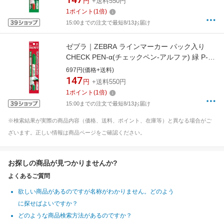
円
+送料550円
1
ポイント
(
1
倍)
15:00までの注文で最短8/13お届け
ゼブラ｜ZEBRA ラインマーカー パック入り
CHECK PEN-α(チェックペン-アルファ) 緑 P-
WYT20-G
697円(価格+送料)
147
円
+送料550円
1
ポイント
(
1
倍)
15:00までの注文で最短8/13お届け
※検索結果が実際の商品内容（価格、送料、ポイント、在庫等）と異なる場合がご
ざいます。正しい情報は商品ページをご確認ください。
お探しの商品が見つかりませんか?
よくあるご質問
欲しい商品があるのですが名称がわかりません。どのよう
に探せばよいですか？
どのような商品検索方法があるのですか？