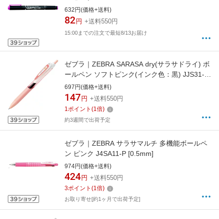
632円(価格+送料)
82
円
+送料550円
15:00までの注文で最短8/13お届け
ゼブラ｜ZEBRA SARASA dry(サラサドライ) ボ
ールペン ソフトピンク(インク色：黒) JJS31-
SP [0.4mm]
697円(価格+送料)
147
円
+送料550円
1
ポイント
(
1
倍)
約3週間で出荷予定
ゼブラ｜ZEBRA サラサマルチ 多機能ボールペ
ン ピンク J4SA11-P [0.5mm]
974円(価格+送料)
424
円
+送料550円
3
ポイント
(
1
倍)
お取り寄せ[約1ヶ月で出荷予定]