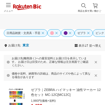
メニュー
商品を探す
買い物かご
日用品雑貨・文房具・手芸
ゼブラ
ピンク
東京
お届け先:
表示
並べ替え
お届け先(離島除く)への最安送料とお届け日を表示していま
す。 お届け日は目安のため、正確な情報は注文画面でご確認
ください。
価格や送料、納期等の詳細は、商品のサイズや色によって異な
る場合があります
ゼブラ｜ZEBRA ハイマッキー 油性マーカー 12
色セット MC-12C[MC12C]
1,980円(価格+送料)