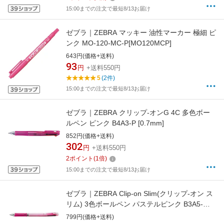
15:00までの注文で最短8/13お届け
ゼブラ｜ZEBRA マッキー 油性マーカー 極細 ピ
ンク MO-120-MC-P[MO120MCP]
643円(価格+送料)
93
円
+送料550円
5
(2件)
15:00までの注文で最短8/13お届け
ゼブラ｜ZEBRA クリップ-オンG 4C 多色ボー
ルペン ピンク B4A3-P [0.7mm]
852円(価格+送料)
302
円
+送料550円
2
ポイント
(
1
倍)
15:00までの注文で最短8/13お届け
ゼブラ｜ZEBRA Clip-on Slim(クリップ-オン ス
リム) 3色ボールペン パステルピンク B3A5-WP
[0.7mm]
799円(価格+送料)