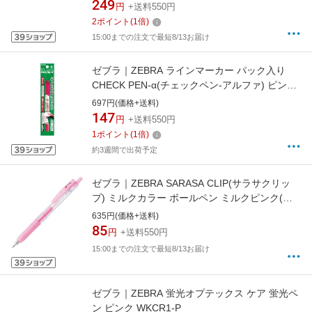
249
円
+送料550円
2
ポイント
(
1
倍)
15:00までの注文で最短8/13お届け
ゼブラ｜ZEBRA ラインマーカー パック入り
CHECK PEN-α(チェックペン-アルファ) ピンク
P-WYT20-P
697円(価格+送料)
147
円
+送料550円
1
ポイント
(
1
倍)
約3週間で出荷予定
ゼブラ｜ZEBRA SARASA CLIP(サラサクリッ
プ) ミルクカラー ボールペン ミルクピンク(イ
ンク色：ミルクピンク) JJ15-MKP [0.5mm]
635円(価格+送料)
85
円
+送料550円
15:00までの注文で最短8/13お届け
ゼブラ｜ZEBRA 蛍光オプテックス ケア 蛍光ペ
ン ピンク WKCR1-P