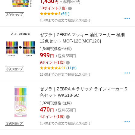
1,430
円
+送料550円
13
ポイント
(
1
倍)
5
(6件)
15:00までの注文で最短8/13お届け
ゼブラ｜ZEBRA マッキー 油性マーカー 極細
12色セット MCF-12C[MCF12C]
1,549円(価格+送料)
999
円
+送料550円
9
ポイント
(
1
倍)
4.91
(11件)
15:00までの注文で最短8/13お届け
ゼブラ｜ZEBRA キラリッチ ラインマーカー 5
色セット WKS18-5C
1,020円(価格+送料)
470
円
+送料550円
4
ポイント
(
1
倍)
15:00までの注文で最短8/13お届け