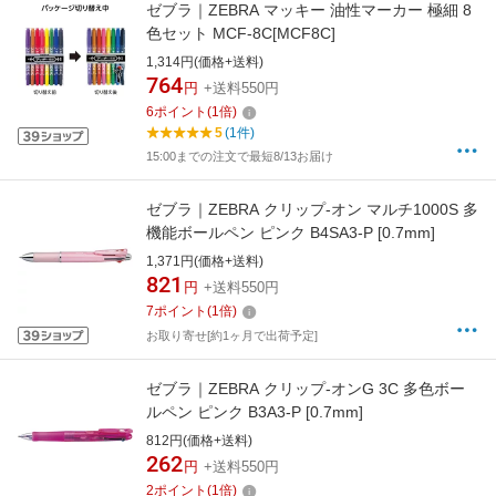
ゼブラ｜ZEBRA マッキー 油性マーカー 極細 8
色セット MCF-8C[MCF8C]
1,314円(価格+送料)
764
円
+送料550円
6
ポイント
(
1
倍)
5
(1件)
15:00までの注文で最短8/13お届け
ゼブラ｜ZEBRA クリップ-オン マルチ1000S 多
機能ボールペン ピンク B4SA3-P [0.7mm]
1,371円(価格+送料)
821
円
+送料550円
7
ポイント
(
1
倍)
お取り寄せ[約1ヶ月で出荷予定]
ゼブラ｜ZEBRA クリップ-オンG 3C 多色ボー
ルペン ピンク B3A3-P [0.7mm]
812円(価格+送料)
262
円
+送料550円
2
ポイント
(
1
倍)