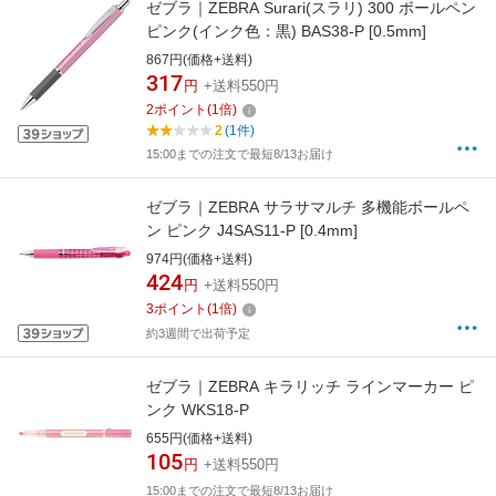
ゼブラ｜ZEBRA Surari(スラリ) 300 ボールペン
ピンク(インク色：黒) BAS38-P [0.5mm]
867円(価格+送料)
317
円
+送料550円
2
ポイント
(
1
倍)
2
(1件)
15:00までの注文で最短8/13お届け
ゼブラ｜ZEBRA サラサマルチ 多機能ボールペ
ン ピンク J4SAS11-P [0.4mm]
974円(価格+送料)
424
円
+送料550円
3
ポイント
(
1
倍)
約3週間で出荷予定
ゼブラ｜ZEBRA キラリッチ ラインマーカー ピ
ンク WKS18-P
655円(価格+送料)
105
円
+送料550円
15:00までの注文で最短8/13お届け