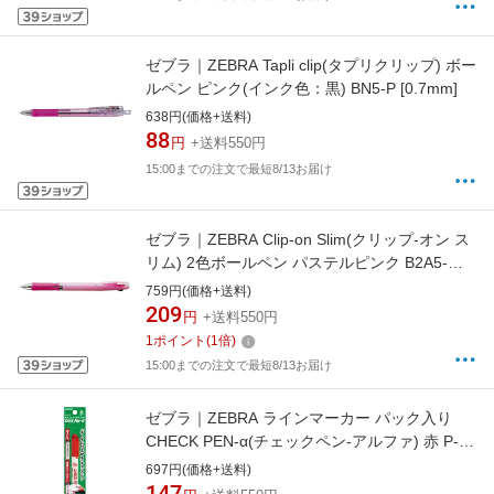
ゼブラ｜ZEBRA Tapli clip(タプリクリップ) ボー
ルペン ピンク(インク色：黒) BN5-P [0.7mm]
638円(価格+送料)
88
円
+送料550円
15:00までの注文で最短8/13お届け
ゼブラ｜ZEBRA Clip-on Slim(クリップ-オン ス
リム) 2色ボールペン パステルピンク B2A5-WP
[0.7mm]
759円(価格+送料)
209
円
+送料550円
1
ポイント
(
1
倍)
15:00までの注文で最短8/13お届け
ゼブラ｜ZEBRA ラインマーカー パック入り
CHECK PEN-α(チェックペン-アルファ) 赤 P-
WYT20-R
697円(価格+送料)
147