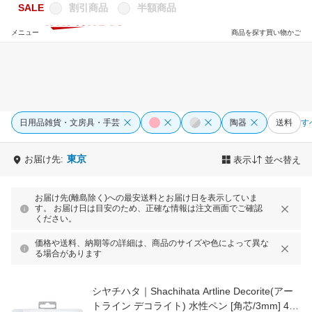
SALE
割引商品
半額商品
メニュー
商品を探す
買い物かご
日用品雑貨・文房具・手芸
陶器
送料
す
東京
お届け先:
表示
並べ替え
お届け先(離島除く)への最安送料とお届け日を表示していま
す。 お届け日は目安のため、正確な情報は注文画面でご確認
ください。
価格や送料、納期等の詳細は、商品のサイズや色によって異な
る場合があります
シヤチハタ｜Shachihata Artline Decorite(アー
トライン デコライト) 水性ペン [角芯/3mm] 4色