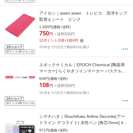
アイセン｜aisen aisen トレピカ 洗浄モップ
取替えシート ピンク
1,300円(価格+送料)
750
円
+送料550円
12
ポイント
(
1
倍+
1
倍UP)
15:00までの注文で最短8/13お届け
ポイントUPジャンル
エポックケミカル｜EPOCH Chemical [陶器用
マーカー] らくやきツインマーカー パステルピ
ンク NRM-150PP[NRM150PP]
658円(価格+送料)
108
円
+送料550円
15:00までの注文で最短8/10お届け
ポイントUPジャンル
シヤチハタ｜Shachihata Artline Decorite(アー
トライン デコライト) 水性ペン [角芯/3mm] 4色
セット3 EDF-3/4PSH3
971円(価格+送料)