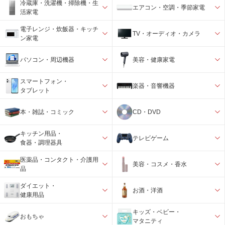
冷蔵庫・洗濯機・掃除機・生
エアコン・空調・季節家電
活家電
電子レンジ・炊飯器・キッチ
TV・オーディオ・カメラ
ン家電
パソコン・周辺機器
美容・健康家電
スマートフォン・
楽器・音響機器
タブレット
本・雑誌・コミック
CD・DVD
キッチン用品・
テレビゲーム
食器・調理器具
医薬品・コンタクト・介護用
美容・コスメ・香水
品
ダイエット・
お酒・洋酒
健康用品
キッズ・ベビー・
おもちゃ
マタニティ