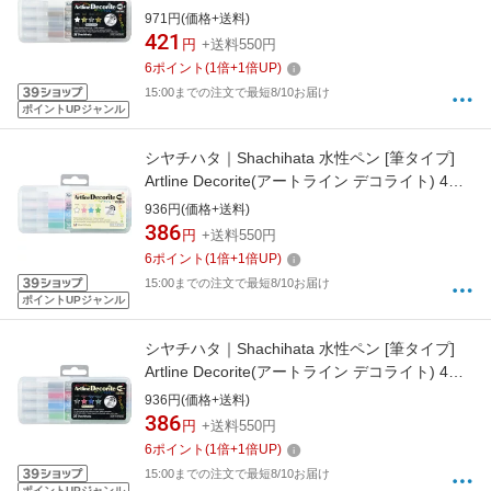
セット2 EDF-3/4PSH2
971円(価格+送料)
421
円
+送料550円
6
ポイント
(
1
倍+
1
倍UP)
15:00までの注文で最短8/10お届け
ポイントUPジャンル
シヤチハタ｜Shachihata 水性ペン [筆タイプ]
Artline Decorite(アートライン デコライト) 4色
セット1 EDF-F/4PSH1
936円(価格+送料)
386
円
+送料550円
6
ポイント
(
1
倍+
1
倍UP)
15:00までの注文で最短8/10お届け
ポイントUPジャンル
シヤチハタ｜Shachihata 水性ペン [筆タイプ]
Artline Decorite(アートライン デコライト) 4色
セット3 EDF-F/4PSH3
936円(価格+送料)
386
円
+送料550円
6
ポイント
(
1
倍+
1
倍UP)
15:00までの注文で最短8/10お届け
ポイントUPジャンル