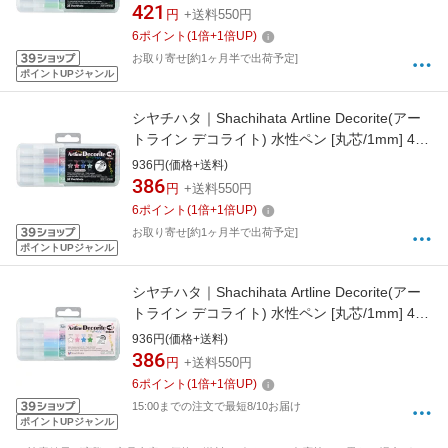
421
円
+送料550円
6
ポイント
(
1
倍+
1
倍UP)
お取り寄せ[約1ヶ月半で出荷予定]
ポイントUPジャンル
シヤチハタ｜Shachihata Artline Decorite(アー
トライン デコライト) 水性ペン [丸芯/1mm] 4色
セット3 EDF-1/4PSH3
936円(価格+送料)
386
円
+送料550円
6
ポイント
(
1
倍+
1
倍UP)
お取り寄せ[約1ヶ月半で出荷予定]
ポイントUPジャンル
シヤチハタ｜Shachihata Artline Decorite(アー
トライン デコライト) 水性ペン [丸芯/1mm] 4色
セット1 EDF-1/4PSH1
936円(価格+送料)
386
円
+送料550円
6
ポイント
(
1
倍+
1
倍UP)
15:00までの注文で最短8/10お届け
ポイントUPジャンル