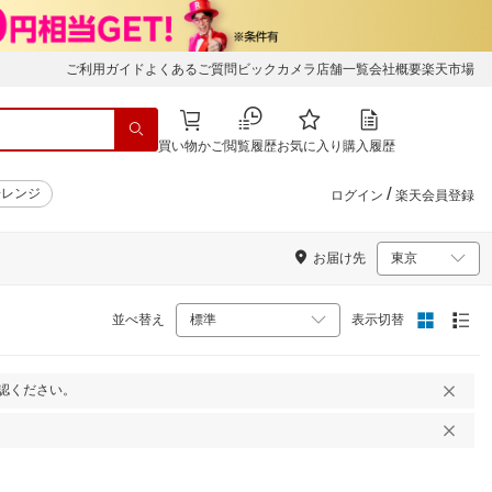
ご利用ガイド
よくあるご質問
ビックカメラ店舗一覧
会社概要
楽天市場
買い物かご
閲覧履歴
お気に入り
購入履歴
/
子レンジ
ログイン
楽天会員登録
お届け先
並べ替え
表示切替
認ください。