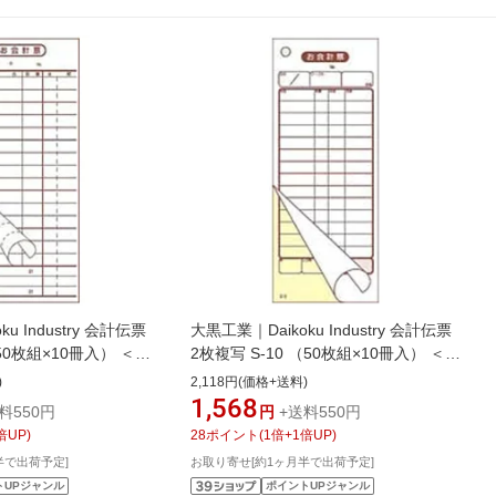
u Industry 会計伝票
大黒工業｜Daikoku Industry 会計伝票
50枚組×10冊入） ＜
2枚複写 S-10 （50枚組×10冊入） ＜
702]
PKIB201＞[PKIB201]
)
2,118円(価格+送料)
1,568
料550円
円
+送料550円
倍UP)
28
ポイント
(
1
倍+
1
倍UP)
半で出荷予定]
お取り寄せ[約1ヶ月半で出荷予定]
トUPジャンル
ポイントUPジャンル