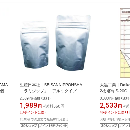
AMA
生産日本社｜SEISANNIPPONSHA
大黒工業｜Daikok
0個
「ラミジップ」 アルミタイプ
2枚複写 S-20C
160×100＋30 50枚入 AL10《※画
PKIB601＞[PKIB
2,539円(価格+送料)
3,083円(価格+送料
像はイメージです。実際の商品とは異
1,989
2,533
円
+送料550円
円
+送
なります》
18
ポイント
(
1
倍)
46
ポイント
(
1
倍+
1
15:00までの注文で最短8/13お届け
お取り寄せ[約1ヶ月
ポイントUPジャンル
ポイン