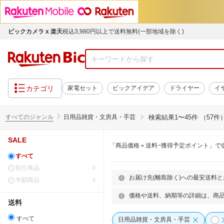
ビックカメラ x 楽天
税込3,980円以上で送料無料(一部地域を除く)
カテゴリ
家電セット
ビックアイデア
ドライヤー
イ
すべてのジャンル
日用品雑貨・文房具・手芸
検索結果
1〜45件 （57件
SALE
「商品価格＋送料−獲得予定ポイント」で
すべて
割引商品
0
お届け先(離島除く)への最安送料
半額商品
0
価格や送料、納期等の詳細は、商
送料
すべて
日用品雑貨・文房具・手芸