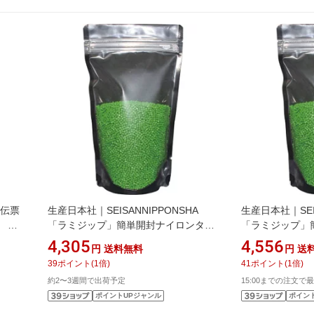
会計伝票
生産日本社｜SEISANNIPPONSHA
生産日本社｜SEIS
） ＜
「ラミジップ」簡単開封ナイロンタイ
「ラミジップ」
プ 260×180＋53 50枚入
プ 280×200
4,305
4,556
円
送料無料
円
送
MY18《※画像はイメージです。実際
MY20《※画像
39
ポイント
(
1
倍)
41
ポイント
(
1
倍)
の商品とは異なります》
の商品とは異な
約2〜3週間で出荷予定
15:00までの注文で最
ポイントUPジャンル
ポイン