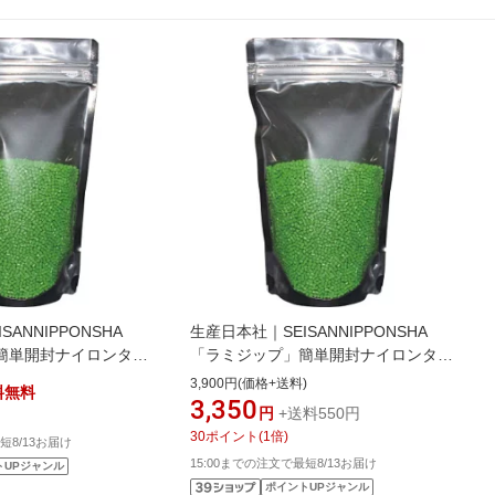
ANNIPPONSHA
生産日本社｜SEISANNIPPONSHA
簡単開封ナイロンタイ
「ラミジップ」簡単開封ナイロンタイ
＋58 50枚入
プ 230×160＋47 50枚入
3,900円(価格+送料)
料無料
はイメージです。実際
MY16《※画像はイメージです。実際
3,350
円
+送料550円
ります》
の商品とは異なります》
30
ポイント
(
1
倍)
短8/13お届け
15:00までの注文で最短8/13お届け
トUPジャンル
ポイントUPジャンル