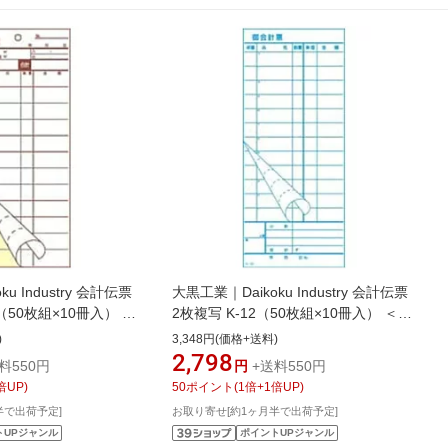
u Industry 会計伝票
大黒工業｜Daikoku Industry 会計伝票
 （50枚組×10冊入） ＜
2枚複写 K-12（50枚組×10冊入） ＜
601]
PKIB402＞[PKIB402]
)
3,348円(価格+送料)
2,798
料550円
円
+送料550円
倍UP)
50
ポイント
(
1
倍+
1
倍UP)
半で出荷予定]
お取り寄せ[約1ヶ月半で出荷予定]
トUPジャンル
ポイントUPジャンル