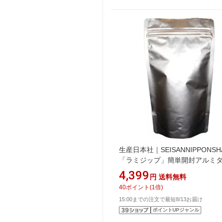
生産日本社｜SEISANNIPPONSH
「ラミジップ」簡単開封アルミ
プ 230×160＋47 50枚入
4,399
円
送料無料
MA16《※画像はイメージです。
40
ポイント
(
1
倍)
の商品とは異なります》
15:00までの注文で最短8/13お届け
ポイントUPジャンル