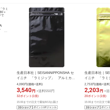
A
イプ
《※画
とは異
生産日本社｜SEISANNIPPONSHA セ
生産日本社｜SEIS
イニチ 「ラミジップ」 アルミカラ
イニチ 「ラミ
ースタンドタイプ 黒 200×140＋
ースタンドタイプ
4,090円(価格+送料)
2,753円(価格+送料
41 （50枚入） AL-1420BK
30 （50枚入） 
3,540
2,203
円
+送料550円
円
+送
32
ポイント
(
1
倍)
20
ポイント
(
1
倍)
15:00までの注文で最短8/13お届け
15:00までの注文で最
ポイントUPジャンル
ポイン