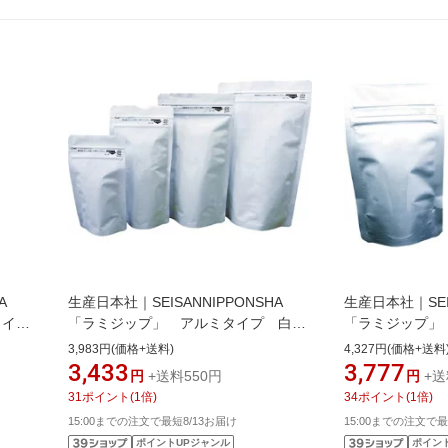
A
生産日本社｜SEISANNIPPONSHA
生産日本社｜SEIS
タイ
「ラミジップ」 アルミタイプ 白
「ラミジップ
200×140＋41 50枚入 AL14W《※
210×150＋45
3,983円(価格+送料)
4,327円(価格+送料
実際
画像はイメージです。実際の商品とは
像はイメージで
3,433
3,777
円
+送料550円
円
+送
異なります》
なります》
31
ポイント
(
1
倍)
34
ポイント
(
1
倍)
15:00までの注文で最短8/13お届け
15:00までの注文で最
ポイントUPジャンル
ポイン