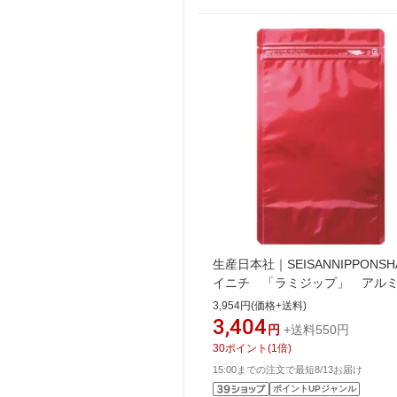
生産日本社｜SEISANNIPPONSH
イニチ 「ラミジップ」 アル
ースタンドタイプ 赤 200×14
3,954円(価格+送料)
41 （50枚入） AL-1420R
3,404
円
+送料550円
30
ポイント
(
1
倍)
15:00までの注文で最短8/13お届け
ポイントUPジャンル