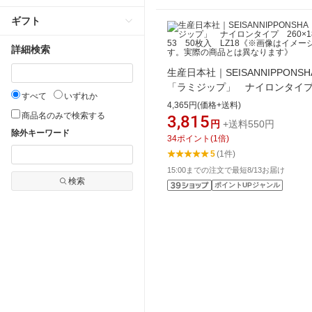
ギフト
詳細検索
生産日本社｜SEISANNIPPONSH
「ラミジップ」 ナイロンタ
すべて
いずれか
260×180＋53 50枚入 LZ18
4,365円(価格+送料)
商品名のみで検索する
像はイメージです。実際の商品
3,815
円
+送料550円
なります》
除外キーワード
34
ポイント
(
1
倍)
5
(1件)
15:00までの注文で最短8/13お届け
検索
ポイントUPジャンル