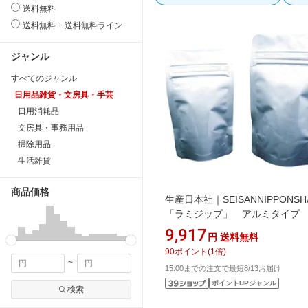
送料無料
送料無料 + 送料無料ライン
ジャンル
すべてのジャンル
日用品雑貨・文房具・手芸
日用消耗品
文房具・事務用品
掃除用品
生活雑貨
商品価格
生産日本社｜SEISANNIPPONSH
「ラミジップ」 アルミタイ
340×240＋70 50枚入 AL24
9,917
円
送料無料
像はイメージです。実際の商品
90
ポイント
(
1
倍)
なります》
~
15:00までの注文で最短8/13お届け
ポイントUPジャンル
検索