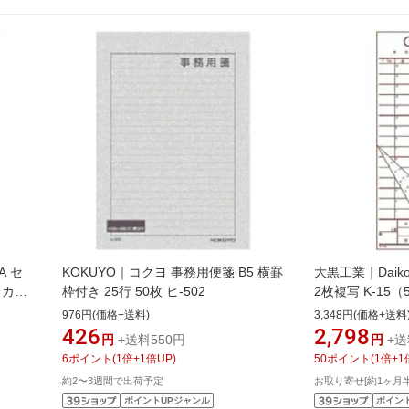
A セ
KOKUYO｜コクヨ 事務用便箋 B5 横罫
大黒工業｜Daikok
ミカラ
枠付き 25行 50枚 ヒ-502
2枚複写 K-15（
0＋
PKIB702＞[PKIB
976円(価格+送料)
3,348円(価格+送料
426
2,798
円
+送料550円
円
+送
6
ポイント
(
1
倍+
1
倍UP)
50
ポイント
(
1
倍+
1
約2〜3週間で出荷予定
お取り寄せ[約1ヶ月
ポイントUPジャンル
ポイン