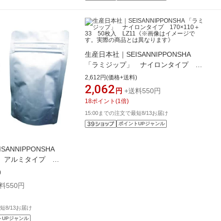
生産日本社｜SEISANNIPPONSHA
「ラミジップ」 ナイロンタイプ
170×110＋33 50枚入 LZ11《※画
2,612円(価格+送料)
像はイメージです。実際の商品とは異
2,062
円
+送料550円
なります》
18
ポイント
(
1
倍)
15:00までの注文で最短8/13お届け
ポイントUPジャンル
ANNIPPONSHA
」 アルミタイプ
 50枚入 AL15《※画
)
す。実際の商品とは異
料550円
短8/13お届け
トUPジャンル