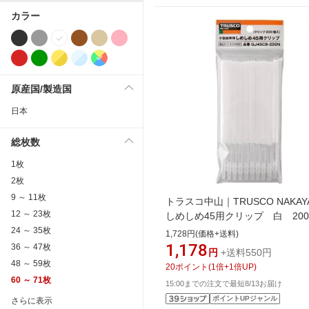
カラー
原産国/製造国
日本
総枚数
1枚
2枚
9 ～ 11枚
トラスコ中山｜TRUSCO NAKAY
12 ～ 23枚
しめしめ45用クリップ 白 20
入 GJ45CB200N
24 ～ 35枚
1,728円(価格+送料)
1,178
36 ～ 47枚
円
+送料550円
48 ～ 59枚
20
ポイント
(
1
倍+
1
倍UP)
60 ～ 71枚
15:00までの注文で最短8/13お届け
ポイントUPジャンル
さらに表示