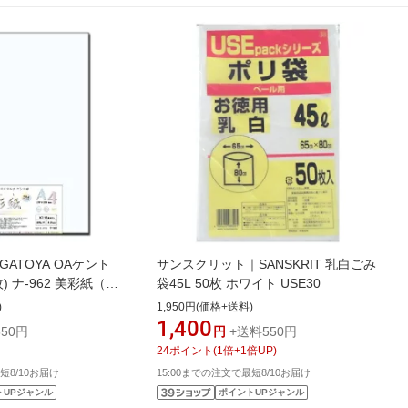
ATOYA OAケント
サンスクリット｜SANSKRIT 乳白ごみ
) ナ-962 美彩紙（び
袋45L 50枚 ホワイト USE30
ホワイト[ナ962]
)
1,950円(価格+送料)
1,400
50円
円
+送料550円
24
ポイント
(
1
倍+
1
倍UP)
短8/10お届け
15:00までの注文で最短8/10お届け
トUPジャンル
ポイントUPジャンル