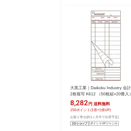
大黒工業｜Daikoku Industry 
2枚複写 K612 （50枚組×20冊入
PKIB301＞[PKIB301]
8,282
円
送料無料
150
ポイント
(
1
倍+
1
倍UP)
お取り寄せ[約1ヶ月半で出荷予定]
ポイントUPジャンル