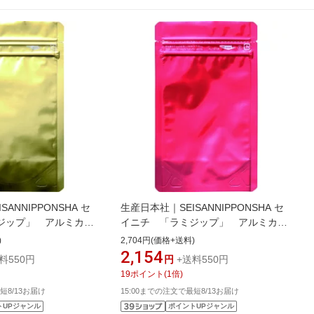
ANNIPPONSHA セ
生産日本社｜SEISANNIPPONSHA セ
ジップ」 アルミカラ
イニチ 「ラミジップ」 アルミカラ
 金 130×100＋
ースタンドタイプ 赤 130×100＋
)
2,704円(価格+送料)
AL-1013GD
30 （50枚入） AL-1013R
2,154
料550円
円
+送料550円
19
ポイント
(
1
倍)
短8/13お届け
15:00までの注文で最短8/13お届け
トUPジャンル
ポイントUPジャンル