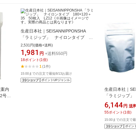
生産日本社｜SEISANNIPPONSHA
「ラミジップ」 ナイロンタイプ
180×120＋35 50枚入 LZ12《※画
2,531円(価格+送料)
像はイメージです。実際の商品とは異
1,981
円
+送料550円
なります》
18
ポイント
(
1
倍)
1
(1件)
15:00までの注文で最短8/13お届け
ポイントUPジャンル
状案内
生産日本社｜SEIS
2号・
「ラミジップ
260×180＋53
6,144
円
送
像はイメージで
55
ポイント
(
1
倍)
なります》
15:00までの注文で最
ポイン