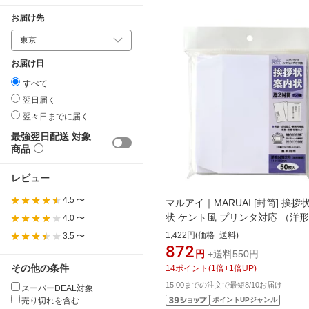
お届け先
お届け日
すべて
翌日届く
翌々日までに届く
最強翌日配送 対象
商品
レビュー
4.5 〜
マルアイ｜MARUAI [封筒] 挨拶
状 ケント風 プリンタ対応 （洋形
4.0 〜
50枚） GP-ヨ55
1,422円(価格+送料)
3.5 〜
872
円
+送料550円
その他の条件
14
ポイント
(
1
倍+
1
倍UP)
15:00までの注文で最短8/10お届け
スーパーDEAL対象
売り切れを含む
ポイントUPジャンル