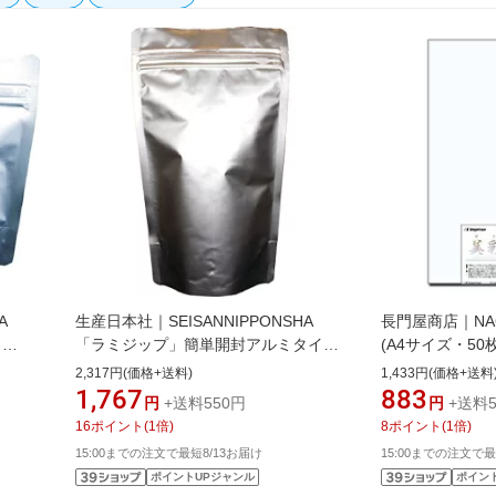
A
生産日本社｜SEISANNIPPONSHA
長門屋商店｜NAG
プ
「ラミジップ」簡単開封アルミタイ
(A4サイズ・50枚
《※画
プ 115×90＋28 50枚入 MA9《※
さいし）シリーズ 
2,317円(価格+送料)
1,433円(価格+送料
とは異
画像はイメージです。実際の商品とは
1,767
883
円
+送料550円
円
+送料5
異なります》
16
ポイント
(
1
倍)
8
ポイント
(
1
倍)
15:00までの注文で最短8/13お届け
15:00までの注文で最
ポイントUPジャンル
ポイン