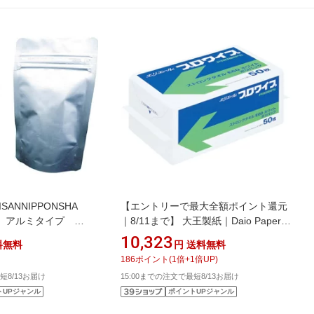
ANNIPPONSHA
【エントリーで最大全額ポイント還元
」 アルミタイプ
｜8/11まで】 大王製紙｜Daio Paper
 50枚入 AL18《※画
プロワイプ ストロングタオル
10,323
料無料
円
送料無料
す。実際の商品とは異
E60 ポリパック 50枚 18パック
186
ポイント
(
1
倍+
1
倍UP)
623166
短8/13お届け
15:00までの注文で最短8/13お届け
トUPジャンル
ポイントUPジャンル