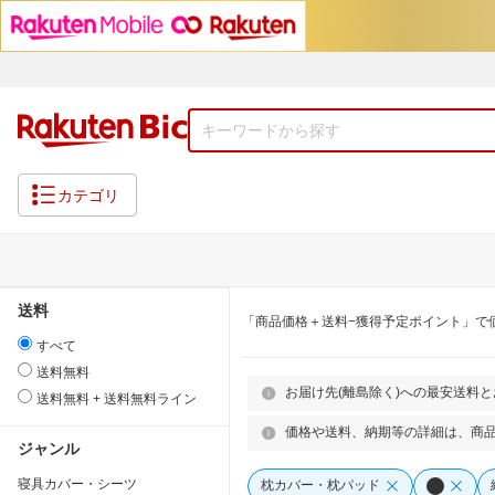
カテゴリ
送料
「商品価格＋送料−獲得予定ポイント」で
すべて
送料無料
お届け先(離島除く)への最安送料
送料無料 + 送料無料ライン
価格や送料、納期等の詳細は、商
ジャンル
寝具カバー・シーツ
枕カバー・枕パッド