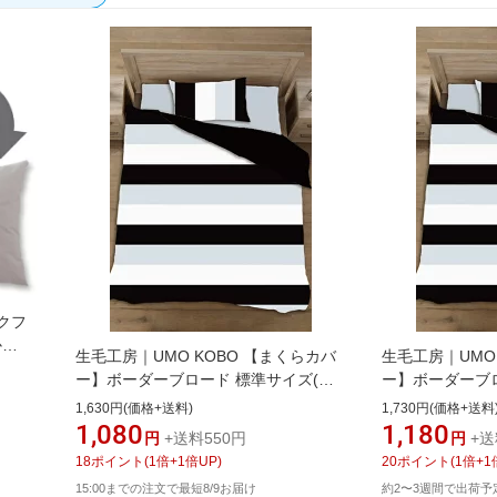
クフ
か
生毛工房｜UMO KOBO 【まくらカバ
生毛工房｜UMO
) ブラ
ー】ボーダーブロード 標準サイズ(綿
ー】ボーダーブ
 /封
100%/45×90cm/ブラック)
(綿100%/50×1
1,630円(価格+送料)
1,730円(価格+送料
1,080
1,180
円
+送料550円
円
+送
18
ポイント
(
1
倍+
1
倍UP)
20
ポイント
(
1
倍+
1
15:00までの注文で最短8/9お届け
約2〜3週間で出荷予