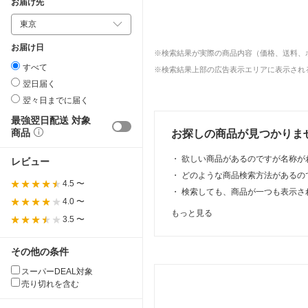
お届け先
お届け日
※検索結果が実際の商品内容（価格、送料、
すべて
※検索結果上部の広告表示エリアに表示される
翌日届く
翌々日までに届く
最強翌日配送 対象
商品
お探しの商品が見つかりま
・
欲しい商品があるのですが名称が
レビュー
・
どのような商品検索方法があるの
4.5 〜
・
検索しても、商品が一つも表示さ
4.0 〜
もっと見る
3.5 〜
その他の条件
スーパーDEAL対象
売り切れを含む