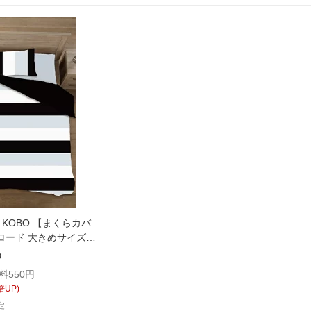
 KOBO 【まくらカバ
ロード 大きめサイズ
00cm/ブラック)
)
料550円
倍UP)
定