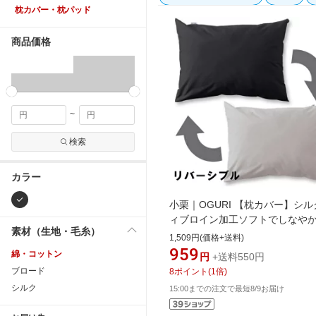
枕カバー・枕パッド
商品価格
~
検索
カラー
小栗｜OGURI 【枕カバー】シル
ィブロイン加工ソフトでしなや
素材（生地・毛糸）
FROM メリーナイト(MerryNight
1,509円(価格+送料)
ック FM66150101 [43×63cm枕用
959
綿・コットン
円
+送料550円
筒タイプ][FM66150101]
ブロード
8
ポイント
(
1
倍)
シルク
15:00までの注文で最短8/9お届け