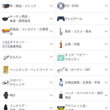
本・雑誌・コミック
CD・DVD
キッチン用品・
テレビゲーム
食器・調理器具
医薬品・コンタクト・介護用
美容・コスメ・香水
品
ダイエット・
お酒・洋酒
健康用品
キッズ・ベビー・
おもちゃ
マタニティ
ペットグッズ・ペットフード
花・ガーデン・DIY
スポーツ・
日用品雑貨・文房具・手芸
アウトドア
バック・スーツケース・旅行
時計
用品
インテリア・
アウトレット品・