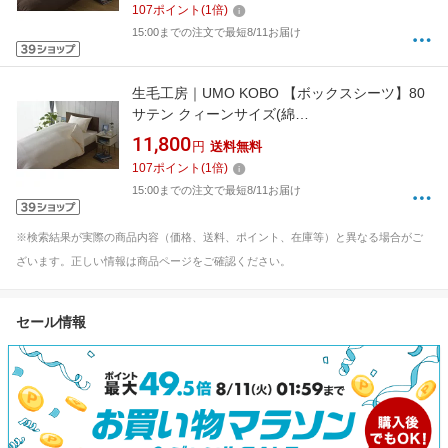
107
ポイント
(
1
倍)
15:00までの注文で最短8/11お届け
生毛工房｜UMO KOBO 【ボックスシーツ】80
サテン クィーンサイズ(綿
100%/170×200×30cm/ピンク)[UMK13BQPI]
11,800
円
送料無料
107
ポイント
(
1
倍)
15:00までの注文で最短8/11お届け
※検索結果が実際の商品内容（価格、送料、ポイント、在庫等）と異なる場合がご
ざいます。正しい情報は商品ページをご確認ください。
セール情報