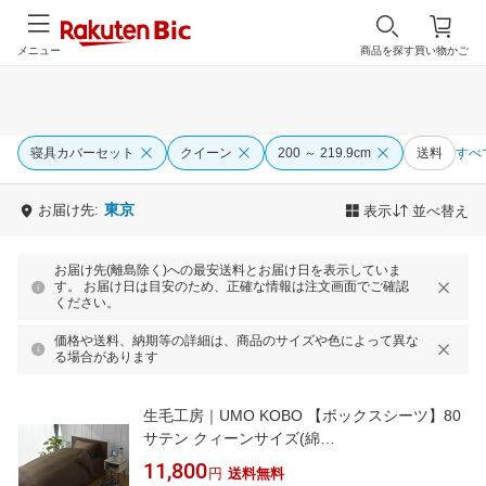
メニュー
商品を探す
買い物かご
寝具カバーセット
クイーン
200 ～ 219.9cm
送料
すべ
東京
お届け先:
表示
並べ替え
お届け先(離島除く)への最安送料とお届け日を表示していま
す。 お届け日は目安のため、正確な情報は注文画面でご確認
ください。
価格や送料、納期等の詳細は、商品のサイズや色によって異な
る場合があります
生毛工房｜UMO KOBO 【ボックスシーツ】80
サテン クィーンサイズ(綿
100%/170×200×30cm/ブラウン)[UMK13BQBR]
11,800
円
送料無料