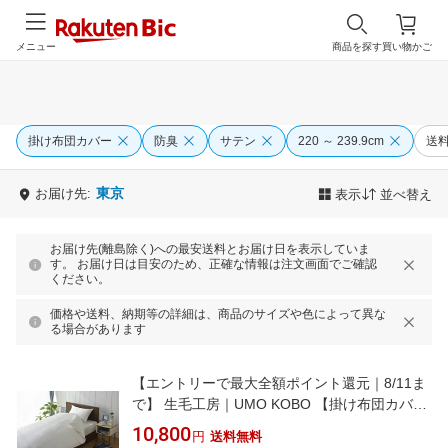
メニュー
商品を探す
買い物かご
掛け布団カバー
防臭
サテン
220 ～ 239.9cm
送
東京
お届け先:
表示
並べ替え
お届け先(離島除く)への最安送料とお届け日を表示していま
す。 お届け日は目安のため、正確な情報は注文画面でご確認
ください。
価格や送料、納期等の詳細は、商品のサイズや色によって異な
る場合があります
【エントリーで最大全額ポイント還元｜8/11ま
で】 生毛工房｜UMO KOBO 【掛け布団カバ
ー】80サテン セミダブル(ワイドシングル)ロン
10,800
円
送料無料
グサイズ(綿100%/170×230cm/ホワイト)