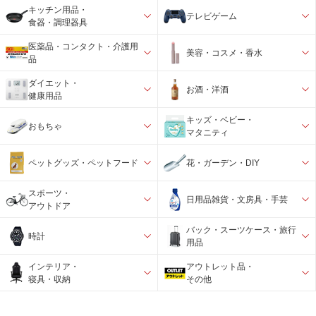
キッチン用品・
テレビゲーム
食器・調理器具
医薬品・コンタクト・介護用
美容・コスメ・香水
品
ダイエット・
お酒・洋酒
健康用品
キッズ・ベビー・
おもちゃ
マタニティ
ペットグッズ・ペットフード
花・ガーデン・DIY
スポーツ・
日用品雑貨・文房具・手芸
アウトドア
バック・スーツケース・旅行
時計
用品
インテリア・
アウトレット品・
寝具・収納
その他