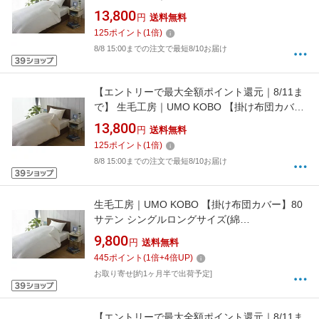
ー】80サテン ダブルロングサイズ(綿
13,800
円
送料無料
100%/190×230cm/ホワイト)[UMK13KDLWH]
125
ポイント
(
1
倍)
8/8 15:00までの注文で最短8/10お届け
【エントリーで最大全額ポイント還元｜8/11ま
で】 生毛工房｜UMO KOBO 【掛け布団カバ
ー】80サテン ダブルロングサイズ(綿
13,800
円
送料無料
100%/190×230cm/ピンク)[UMK13KDLPI]
125
ポイント
(
1
倍)
8/8 15:00までの注文で最短8/10お届け
生毛工房｜UMO KOBO 【掛け布団カバー】80
サテン シングルロングサイズ(綿
100%/150×230cm/ホワイト)[UMK13KSLWH]
9,800
円
送料無料
445
ポイント
(
1
倍+
4
倍UP)
お取り寄せ[約1ヶ月半で出荷予定]
【エントリーで最大全額ポイント還元｜8/11ま