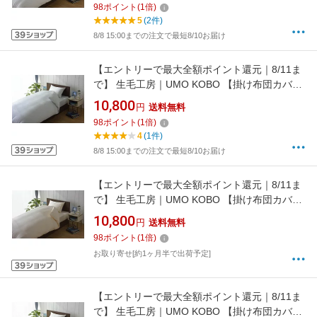
98
ポイント
(
1
倍)
[UMK13KWSWH]
5
(2件)
8/8 15:00までの注文で最短8/10お届け
【エントリーで最大全額ポイント還元｜8/11ま
で】 生毛工房｜UMO KOBO 【掛け布団カバ
ー】80サテン セミダブル(ワイドシングル)ロン
10,800
円
送料無料
グサイズ(綿100%/170×230cm/ブルー)
98
ポイント
(
1
倍)
[UMK13KWSBL]
4
(1件)
8/8 15:00までの注文で最短8/10お届け
【エントリーで最大全額ポイント還元｜8/11ま
で】 生毛工房｜UMO KOBO 【掛け布団カバ
ー】80サテン セミダブル(ワイドシングル)ロン
10,800
円
送料無料
グサイズ(綿100%/170×230cm/ピンク)
98
ポイント
(
1
倍)
[UMK13KWSPI]
お取り寄せ[約1ヶ月半で出荷予定]
【エントリーで最大全額ポイント還元｜8/11ま
で】 生毛工房｜UMO KOBO 【掛け布団カバ