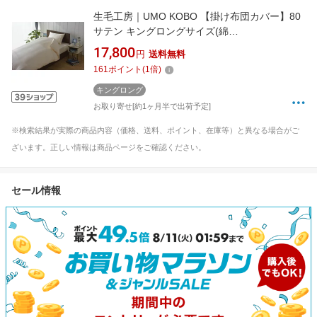
生毛工房｜UMO KOBO 【掛け布団カバー】80
サテン キングロングサイズ(綿
100%/230×230cm/ピンク)[UMK13KKLPI]
17,800
円
送料無料
161
ポイント
(
1
倍)
キングロング
お取り寄せ[約1ヶ月半で出荷予定]
※検索結果が実際の商品内容（価格、送料、ポイント、在庫等）と異なる場合がご
ざいます。正しい情報は商品ページをご確認ください。
セール情報