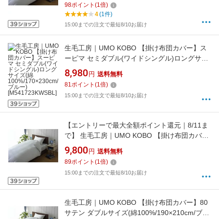
98
ポイント
(
1
倍)
[UMK13KWSBL]
4
(1件)
15:00までの注文で最短8/10お届け
生毛工房｜UMO KOBO 【掛け布団カバー】ス
ーピマ セミダブル(ワイドシングル)ロングサイ
ズ(綿100%/170×230cm/ブルー)
8,980
円
送料無料
[M541723KWSBL]
81
ポイント
(
1
倍)
15:00までの注文で最短8/10お届け
【エントリーで最大全額ポイント還元｜8/11ま
で】 生毛工房｜UMO KOBO 【掛け布団カバ
ー】80サテン シングルサイズ(綿
9,800
円
送料無料
100%/150×210cm/ブルー)[UMK13KSBL]
89
ポイント
(
1
倍)
15:00までの注文で最短8/10お届け
生毛工房｜UMO KOBO 【掛け布団カバー】80
サテン ダブルサイズ(綿100%/190×210cm/ブル