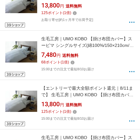
ー)[UMK13KDBL]
13,800
円
送料無料
125
ポイント
(
1
倍)
お取り寄せ[約1ヶ月半で出荷予定]
生毛工房｜UMO KOBO 【掛け布団カバー】ス
ーピマ シングルサイズ(綿100%/150×210cm/ブ
ルー)[M541521KSBL]
7,480
円
送料無料
68
ポイント
(
1
倍)
15:00までの注文で最短8/10お届け
【エントリーで最大全額ポイント還元｜8/11ま
で】 生毛工房｜UMO KOBO 【掛け布団カバ
ー】80サテン ダブルロングサイズ(綿
13,800
円
送料無料
100%/190×230cm/ブルー)[UMK13KDLBL]
125
ポイント
(
1
倍)
15:00までの注文で最短8/10お届け
生毛工房｜UMO KOBO 【掛け布団カバー】ス