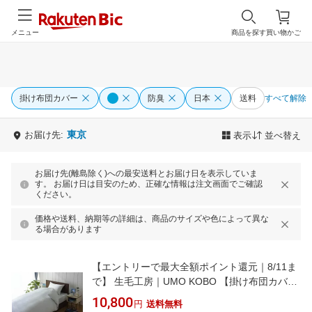
メニュー
商品を探す
買い物かご
掛け布団カバー
防臭
日本
送料
すべて解除
東京
お届け先:
表示
並べ替え
お届け先(離島除く)への最安送料とお届け日を表示していま
す。 お届け日は目安のため、正確な情報は注文画面でご確認
ください。
価格や送料、納期等の詳細は、商品のサイズや色によって異な
る場合があります
【エントリーで最大全額ポイント還元｜8/11ま
で】 生毛工房｜UMO KOBO 【掛け布団カバ
ー】80サテン セミダブル(ワイドシングル)ロン
10,800
円
送料無料
グサイズ(綿100%/170×230cm/ブルー)