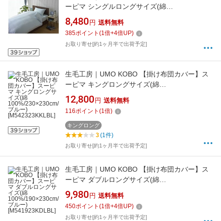
ーピマ シングルロングサイズ(綿
100%/150×230cm/ブルー)[M541523KSLBL]
8,480
円
送料無料
385
ポイント
(
1
倍+
4
倍UP)
お取り寄せ[約1ヶ月半で出荷予定]
生毛工房｜UMO KOBO 【掛け布団カバー】ス
ーピマ キングロングサイズ(綿
100%/230×230cm/ブルー)[M542323KKLBL]
12,800
円
送料無料
116
ポイント
(
1
倍)
キングロング
3
(1件)
お取り寄せ[約1ヶ月半で出荷予定]
生毛工房｜UMO KOBO 【掛け布団カバー】ス
ーピマ ダブルロングサイズ(綿
100%/190×230cm/ブルー)[M541923KDLBL]
9,980
円
送料無料
450
ポイント
(
1
倍+
4
倍UP)
お取り寄せ[約1ヶ月半で出荷予定]