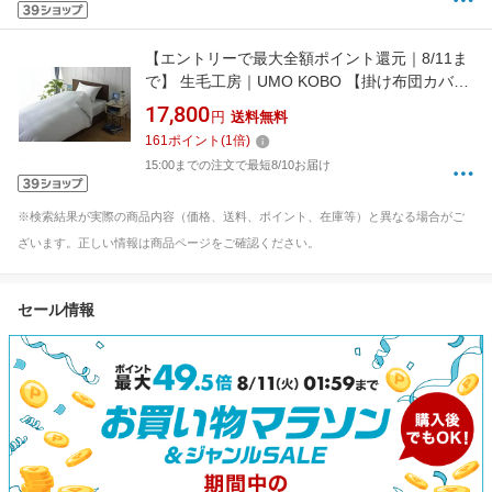
【エントリーで最大全額ポイント還元｜8/11ま
で】 生毛工房｜UMO KOBO 【掛け布団カバ
ー】80サテン キングロングサイズ(綿
17,800
円
送料無料
100%/230×230cm/ブルー)[UMK13KKLBL]
161
ポイント
(
1
倍)
15:00までの注文で最短8/10お届け
※検索結果が実際の商品内容（価格、送料、ポイント、在庫等）と異なる場合がご
ざいます。正しい情報は商品ページをご確認ください。
セール情報