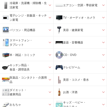
冷蔵庫・洗濯機・掃除機・生
エアコン・空調・季節家電
活家電
電子レンジ・炊飯器・キッチ
TV・オーディオ・カメラ
ン家電
パソコン・周辺機器
美容・健康家電
スマートフォン・
楽器・音響機器
タブレット
本・雑誌・コミック
CD・DVD
キッチン用品・
テレビゲーム
食器・調理器具
医薬品・コンタクト・介護用
美容・コスメ・香水
品
ダイエット・
お酒・洋酒
健康用品
キッズ・ベビー・
おもちゃ
マタニティ