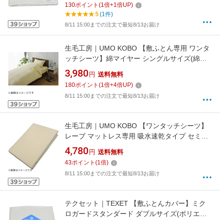
130
ポイント
(
1
倍+
1
倍UP)
[MGS0002]
5
(1件)
8/11 15:00までの注文で最短8/13お届け
生毛工房｜UMO KOBO 【敷ふとん専用 ワンタ
ッチシーツ】綿マイヤー シングルサイズ(綿
100%/105×215cm/アイボリー)[UMK32FSIV]
3,980
円
送料無料
180
ポイント
(
1
倍+
4
倍UP)
8/11 15:00までの注文で最短8/13お届け
生毛工房｜UMO KOBO 【ワンタッチシーツ】
レーブ マットレス専用 吸水速乾タイプ セミダ
ブルサイズ（120×197×8cm/ベージュ）
4,780
円
送料無料
43
ポイント
(
1
倍)
8/11 15:00までの注文で最短8/13お届け
テクセット｜TEXET 【敷ふとんカバー】ミク
ロガードスタンダード ダブルサイズ(ポリエス