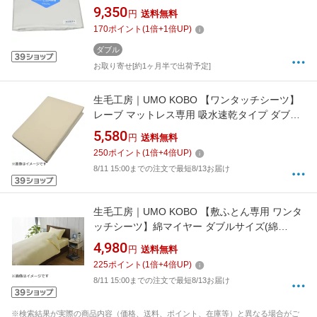
テル100%/145×215cm/ベージュ)[MGS0003]
9,350
円
送料無料
170
ポイント
(
1
倍+
1
倍UP)
ダブル
お取り寄せ[約1ヶ月半で出荷予定]
生毛工房｜UMO KOBO 【ワンタッチシーツ】
レーブ マットレス専用 吸水速乾タイプ ダブル
サイズ（140×197×8cm/ベージュ）
5,580
円
送料無料
250
ポイント
(
1
倍+
4
倍UP)
8/11 15:00までの注文で最短8/13お届け
生毛工房｜UMO KOBO 【敷ふとん専用 ワンタ
ッチシーツ】綿マイヤー ダブルサイズ(綿
100%/145×215cm/アイボリー)[UMK32FDIV]
4,980
円
送料無料
225
ポイント
(
1
倍+
4
倍UP)
8/11 15:00までの注文で最短8/13お届け
※検索結果が実際の商品内容（価格、送料、ポイント、在庫等）と異なる場合がご