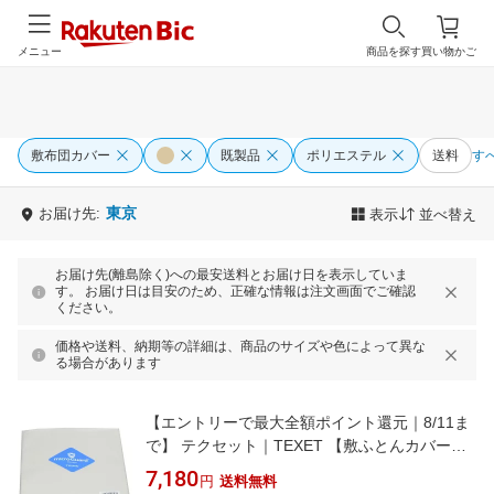
メニュー
商品を探す
買い物かご
敷布団カバー
既製品
ポリエステル
送料
す
東京
お届け先:
表示
並べ替え
お届け先(離島除く)への最安送料とお届け日を表示していま
す。 お届け日は目安のため、正確な情報は注文画面でご確認
ください。
価格や送料、納期等の詳細は、商品のサイズや色によって異な
る場合があります
【エントリーで最大全額ポイント還元｜8/11ま
で】 テクセット｜TEXET 【敷ふとんカバー】
ミクロガードスタンダード シングルサイズ(ポ
7,180
円
送料無料
リエステル100%/105×215cm/ベージュ)