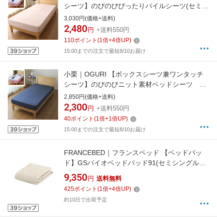
シーツ】のびのびぴったりパイルシーツ(セミシ
ングル/シングルサイズ兼用/ピンク)
3,030円(価格+送料)
2,480
円
+送料550円
110
ポイント
(
1
倍+
4
倍UP)
15:00までの注文で最短8/10お届け
小栗｜OGURI 【ボックスシーツ兼ワンタッチ
シーツ】のびのびニット素材ベッドシーツ シ
ングルサイズ NB MNS671091-72NB ネイビー
2,850円(価格+送料)
2,300
円
+送料550円
40
ポイント
(
1
倍+
1
倍UP)
15:00までの注文で最短8/10お届け
FRANCEBED｜フランスベッド 【ベッドパッ
ド】GSバイオベッドパッド91(セミシングルサ
イズ/91×195cm) フランスベッド
9,350
円
送料無料
425
ポイント
(
1
倍+
4
倍UP)
約10日で出荷予定