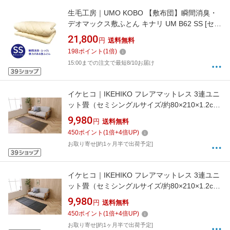
生毛工房｜UMO KOBO 【敷布団】瞬間消臭・
デオマックス敷ふとん キナリ UM B62 SS [セミ
シングルサイズ]
21,800
円
送料無料
198
ポイント
(
1
倍)
15:00までの注文で最短8/10お届け
イケヒコ｜IKEHIKO フレアマットレス 3連ユニ
ット畳（セミシングルサイズ/約80×210×1.2cm/
ブラウン）
9,980
円
送料無料
450
ポイント
(
1
倍+
4
倍UP)
お取り寄せ[約1ヶ月半で出荷予定]
イケヒコ｜IKEHIKO フレアマットレス 3連ユニ
ット畳（セミシングルサイズ/約80×210×1.2cm/
ブラック）
9,980
円
送料無料
450
ポイント
(
1
倍+
4
倍UP)
お取り寄せ[約1ヶ月半で出荷予定]