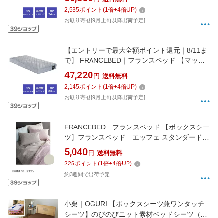
ダードモデル ホワイト TW100a SS [セミシン
2,535
ポイント
(
1
倍+
4
倍UP)
グルサイズ]【キャンセル・返品不可】
お取り寄せ[9月上旬以降出荷予定]
【エントリーで最大全額ポイント還元｜8/11ま
で】 FRANCEBED｜フランスベッド 【マット
レスのみ】高密度スプリングマットレス ハード
47,220
円
送料無料
タイプ ホワイト TW010a SS [セミシングルサ
2,145
ポイント
(
1
倍+
4
倍UP)
イズ]【キャンセル・返品不可】
お取り寄せ[9月上旬以降出荷予定]
FRANCEBED｜フランスベッド 【ボックスシー
ツ】フランスベッド エッフェ スタンダード
ベージュ [セミシングルサイズ]
5,040
円
送料無料
225
ポイント
(
1
倍+
4
倍UP)
約3週間で出荷予定
小栗｜OGURI 【ボックスシーツ兼ワンタッチ
シーツ】のびのびニット素材ベッドシーツ（シ