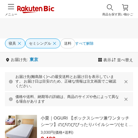
メニュー
商品を探す
買い物かご
寝具
セミシングル
送料
すべて解除
東京
お届け先:
表示
並べ替え
お届け先(離島除く)への最安送料とお届け日を表示していま
す。 お届け日は目安のため、正確な情報は注文画面でご確認
ください。
価格や送料、納期等の詳細は、商品のサイズや色によって異な
る場合があります
小栗｜OGURI 【ボックスシーツ兼ワンタッチ
シーツ】のびのびぴったりパイルシーツ(セミシ
ングル/シングルサイズ兼用/サックス)
3,030円(価格+送料)