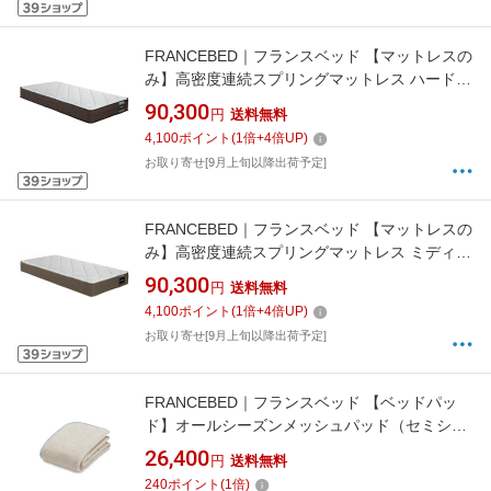
FRANCEBED｜フランスベッド 【マットレスの
み】高密度連続スプリングマットレス ハード
ホワイト MW200a HARD SS [セミシングルサ
90,300
円
送料無料
イズ]【キャンセル・返品不可】
4,100
ポイント
(
1
倍+
4
倍UP)
お取り寄せ[9月上旬以降出荷予定]
FRANCEBED｜フランスベッド 【マットレスの
み】高密度連続スプリングマットレス ミディア
ムソフト ホワイト MW200a MEDIUMSOFT SS
90,300
円
送料無料
[セミシングルサイズ]【キャンセル・返品不
4,100
ポイント
(
1
倍+
4
倍UP)
可】
お取り寄せ[9月上旬以降出荷予定]
FRANCEBED｜フランスベッド 【ベッドパッ
ド】オールシーズンメッシュパッド（セミシン
グルサイズ） フランスベッド
26,400
円
送料無料
240
ポイント
(
1
倍)