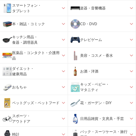
スマートフォン・
楽器・音響機器
タブレット
本・雑誌・コミック
CD・DVD
キッチン用品・
テレビゲーム
食器・調理器具
医薬品・コンタクト・介護用
美容・コスメ・香水
品
ダイエット・
お酒・洋酒
健康用品
キッズ・ベビー・
おもちゃ
マタニティ
ペットグッズ・ペットフード
花・ガーデン・DIY
スポーツ・
日用品雑貨・文房具・手芸
アウトドア
バック・スーツケース・旅行
時計