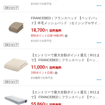
約10日で出荷予定
FRANCEBED｜フランスベッド 【ベッドパッ
ド】羊毛メッシュパッド （セミシングルサイ
ズ/ベージュ） フランスベッド
18,700
円
送料無料
850
ポイント
(
1
倍+
4
倍UP)
約10日で出荷予定
【エントリーで最大全額ポイント還元｜8/11ま
で】 FRANCEBED｜フランスベッド 【ベッド
パッド】グッドスリーププラス バイオパッド
11,000
円
送料無料
(セミシングルサイズ/85×195cm/キナリ) フラン
100
ポイント
(
1
倍)
スベッド
約3週間で出荷予定
【エントリーで最大全額ポイント還元｜8/11ま
で】 FRANCEBED｜フランスベッド 【マット
レスのみ】高密度スプリングマットレス スタン
55,860
円
送料無料