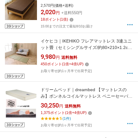
ングルサイズ/ブラウン）
2,570円(価格+送料)
2,020
円
+送料550円
18
ポイント
(
1
倍)
15:00までの注文で最短8/10お届け
イケヒコ｜IKEHIKO フレアマットレス 3連ユニ
ット畳（セミシングルサイズ/約80×210×1.2cm/
グリーン）
9,980
円
送料無料
450
ポイント
(
1
倍+
4
倍UP)
お取り寄せ[約1ヶ月半で出荷予定]
ドリームベッド｜dreambed 【マットレスの
み】ボンネルコイルマットレス ペニーセーバー
ホワイト 270F-4SS90 [セミシングルサイズ]
30,250
円
送料無料
【キャンセル・返品不可】
1,375
ポイント
(
1
倍+
4
倍UP)
5
(1件)
お取り寄せ[約1ヶ月半で出荷予定]