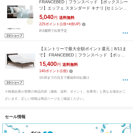
FRANCEBED｜フランスベッド 【ボックスシー
ツ】エッフェ スタンダード キナリ [セミシング
ルサイズ]
5,040
円
送料無料
225
ポイント
(
1
倍+
4
倍UP)
約3週間で出荷予定
【エントリーで最大全額ポイント還元｜8/11ま
で】 FRANCEBED｜フランスベッド 【ボック
スシーツ】リクライニング対応のびのびぴった
15,400
円
送料無料
シーツ セミシングルサイズ(85×195cm/ホワイ
140
ポイント
(
1
倍)
ト) フランスベッド
15:00までの注文で最短8/10お届け
※検索結果が実際の商品内容（価格、送料、ポイント、在庫等）と異なる場合がご
ざいます。正しい情報は商品ページをご確認ください。
セール情報